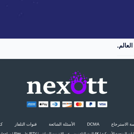
لعالم.
ة الاسترجاع
DCMA
الأسئلة الشائعة
قنوات التلفاز
كن 
|
4K البث التلفزيوني عبر الإنترنت المباشر
|
IPTV على Plex
|
مراجعات TV