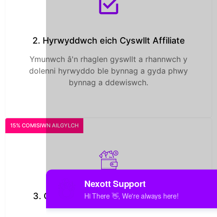
2. Hyrwyddwch eich Cyswllt Affiliate
Ymunwch â'n rhaglen gyswllt a rhannwch y
dolenni hyrwyddo ble bynnag a gyda phwy
bynnag a ddewiswch.
15% COMISIWN AILGYLCH
3. Gwnewch arian tra byddwch chi'n
cysgu!