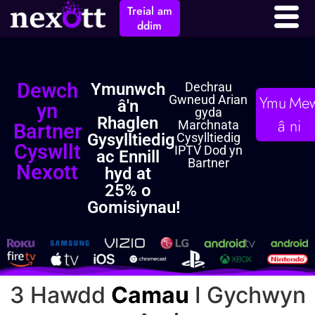
Endid Cysylltiedig
Treial am
ddim
Dewch
Ymunwch
Dechrau
Ymunwc
Mew
Gwneud Arian
â'n
yn
gyda
Rhaglen
â ni
Marchnata
Bartner
Gysylltiedig
Cysylltiedig
Cyswllt
IPTV Dod yn
ac Ennill
Bartner
Nexott
hyd at
25% o
Gomisiynau!
3 Hawdd
Camau
I Gychwyn