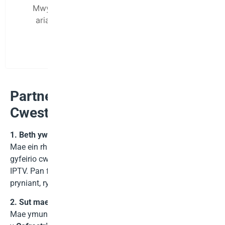
Mwynhewch gynhyrchu refeniw a gwneud
arian wrth i chi gysgu fel partner cyswllt
Nexott
Partneriaid Cysylltiedig –
Cwestiynau Cyffredin
1. Beth yw eich Rhaglen Gysylltiedig?
Mae ein rhaglen gysylltiedig yn eich gwobrwyo am
gyfeirio cwsmeriaid at Nexott.net ar gyfer tanysgrifiadau
IPTV. Pan fydd cwsmer rydych chi'n ei gyfeirio yn gwneud
pryniant, rydych chi'n ennill a
Comisiwn 25%
ar werth.
2. Sut mae ymuno â'ch Rhaglen Gysylltiedig?
Mae ymuno â'n Rhaglen Gysylltiedig yn syml! Cliciwch ar