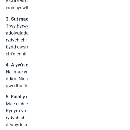
y
Cofrestriad Cysylltiedig
cyswllt, a byddwch yn derbyn
eich cyswllt cyswllt unigryw i ddechrau hyrwyddo.
3. Sut mae eich Rhaglen Gysylltiedig yn gweithio?
Trwy hyrwyddo Nexott.net trwy ddolenni, baneri,
adolygiadau cynnyrch, neu gynnwys arall a ddarparwn,
rydych chi'n cyfeirio cwsmeriaid at ein gwefan. Bob tro y
bydd cwsmer yn prynu trwy'ch cyswllt atgyfeirio, rydych
chi'n ennill a
Comisiwn 25%
ar werth.
4. A yw'n costio dim i mi ddod yn Gydymaith?
Na, mae ymuno â'n Rhaglen Gysylltiedig yn rhad ac am
ddim. Nid oes unrhyw ffi ymgeisio a dim gofyniad
gwerthu lleiaf.
5. Faint y gallaf ddisgwyl ei ennill?
Mae eich enillion yn dibynnu'n llwyr ar eich perfformiad.
Rydym yn cynnig a
Comisiwn 25%
ar bob gwerthiant
rydych chi'n ei gynhyrchu. Rydym hefyd yn darparu
deunyddiau hyrwyddo fel baneri, delweddau, a