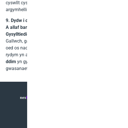
cyswllt cyswllt trwy gyfryngau cymdeithasol neu
argymhellion uniongyrchol i ffrindiau a dilynwyr.
9. Dydw i ddim yn defnyddio eich
Gwasanaeth IPTV
eto.
A allaf barhau i gymryd rhan yn eich Rhaglen
Gysylltiedig?
Gallwch, gallwch ymuno â'r Rhaglen Gysylltiedig hyd yn
oed os nad ydych yn gwsmer ar hyn o bryd. Fodd bynnag,
rydym yn argymell rhoi cynnig ar ein
Treial 24 awr am
ddim
yn gyntaf. Mae hyn yn rhoi cyfle i chi brofi'r
gwasanaeth yn uniongyrchol cyn ei hyrwyddo.
Telerau Gwasanaeth