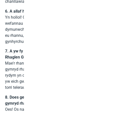
chanllawiau i'ch helpu i lwyddo.
6. A allaf hyrwyddo IPTV ar fwy nag un wefan?
Yn hollol! Gallwch hyrwyddo Nexott.net IPTV ar gynifer o
wefannau neu lwyfannau cyfryngau cymdeithasol ag y
dymunwch. Po fwyaf o ddolenni a chynnwys rydych chi'n
eu rhannu, y mwyaf o gyfleoedd sydd gennych i
gynhyrchu gwerthiant.
7. A yw fy mlog neu wefan yn gymwys ar gyfer y
Rhaglen Gysylltiedig â Phartneriaid?
Mae'r rhan fwyaf o flogiau a gwefannau yn gymwys i
gymryd rhan yn ein Rhaglen Gysylltiedig. Fodd bynnag,
rydym yn cadw'r hawl i wrthod neu ddirymu mynediad os
yw eich gwefan yn cynnwys cynnwys annymunol neu'n
torri telerau ein rhaglen.
8. Does gen i ddim blog na gwefan. A allaf barhau i
gymryd rhan yn eich Rhaglen Gysylltiedig?
Oes! Os nad oes gennych wefan, gallwch hyrwyddo'ch