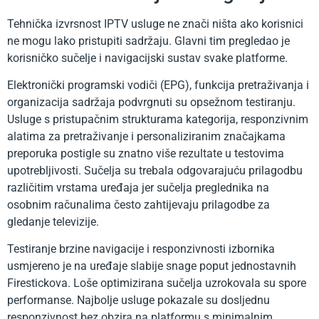
Tehnička izvrsnost IPTV usluge ne znači ništa ako korisnici
ne mogu lako pristupiti sadržaju. Glavni tim pregledao je
korisničko sučelje i navigacijski sustav svake platforme.
Elektronički programski vodiči (EPG), funkcija pretraživanja i
organizacija sadržaja podvrgnuti su opsežnom testiranju.
Usluge s pristupačnim strukturama kategorija, responzivnim
alatima za pretraživanje i personaliziranim značajkama
preporuka postigle su znatno više rezultate u testovima
upotrebljivosti. Sučelja su trebala odgovarajuću prilagodbu
različitim vrstama uređaja jer sučelja preglednika na
osobnim računalima često zahtijevaju prilagodbe za
gledanje televizije.
Testiranje brzine navigacije i responzivnosti izbornika
usmjereno je na uređaje slabije snage poput jednostavnih
Firestickova. Loše optimizirana sučelja uzrokovala su spore
performanse. Najbolje usluge pokazale su dosljednu
responzivnost bez obzira na platformu s minimalnim