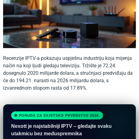
Recenzije IPTV-a pokazuju uspješnu industriju koja mijenja
način na koji ljudi gledaju televiziju. Tržište je 72.24.
dosegnulo 2020 milijarde dolara, a stručnjaci predviđaju da
će do 194.21. narasti na 2026 milijardu dolara, s
izvanrednom stopom rasta od 17.89%.
⚽ PONUDA ZA SVJETSKO PRVENSTVO 2026.
Nexott je najstabilniji IPTV – gledajte svaku
utakmicu bez međuspremnika