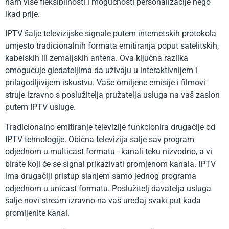
nam više fleksibilnosti i mogućnosti personalizacije nego
ikad prije.
IPTV šalje televizijske signale putem internetskih protokola
umjesto tradicionalnih formata emitiranja poput satelitskih,
kabelskih ili zemaljskih antena. Ova ključna razlika
omogućuje gledateljima da uživaju u interaktivnijem i
prilagodljivijem iskustvu. Vaše omiljene emisije i filmovi
struje izravno s poslužitelja pružatelja usluga na vaš zaslon
putem IPTV usluge.
Tradicionalno emitiranje televizije funkcionira drugačije od
IPTV tehnologije. Obična televizija šalje sav program
odjednom u multicast formatu - kanali teku nizvodno, a vi
birate koji će se signal prikazivati ​​promjenom kanala. IPTV
ima drugačiji pristup slanjem samo jednog programa
odjednom u unicast formatu. Poslužitelj davatelja usluga
šalje novi stream izravno na vaš uređaj svaki put kada
promijenite kanal.