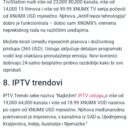
TiviStation nudi više od 23,000 80,000 kanala, više od
14,000 15 filmova i više od 99.99 XNUMX TV serija počevši
od XNUMX USD mjesečno. Njihova „AntiFreeze tehnologija“
dobro je funkcionirala – dobio sam XNUMX% vremena
neprekidnog rada na različitim uređajima.
Možete birati između mjesečnih planova i doživotnog
pristupa (365 USD). Usluga uključuje detaljan programski
vodič koji olakšava pronalaženje emisija. Novi korisnici
dobivaju 24-satno besplatno probno razdoblje kako bi sve
isprobali.
8. IPTV trendovi
IPTV Trends sebe naziva "Najbržim"
IPTV usluga
„s više od
19,000 64,000 kanala i više od 18.99 XNUMX VOD naslova
po cijeni od XNUMX USD mjesečno. Njihova međunarodna
pokrivenost je impresivna, s kanalima iz SAD-a, Ujedinjenog
Kraljevstva, Indije, Australije i Njemačke.“