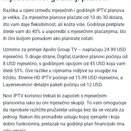
Razlika u cijeni između mjesečnih i godišnjih IPTV planova
je velika. Za mjesečne planove plaćate od 10 do 30 dolara,
što vam daje fleksibilnost, ali košta više. Godišnje pretplate
štede vam do 40% u usporedbi s mjesečnim plaćanjima, što
ih čini boljom ponudom ako planirate ostati.
Uzmimo za primjer Apollo Group TV – naplaćuju 24.99 USD
mjesečno. S druge strane, DigitaLizardovi planovi počinju od
8 USD mjesečno, s godišnjom opcijom od 45 USD koja vam
štedi 53%. Ove razlike u cijenama vidljive su svugdje na
tržištu. Xtreme HD IPTV počinje od 15.99 USD mjesečno, a
Layersevenovi detaljni paketi počinju od 12 USD.
Novi IPTV korisnici trebali bi započeti s mjesečnim
planovima iako su oni mjesečno skuplji. To vam omogućuje
da isprobate različite pružatelje usluga bez da se vezate za
jednog. Nakon što pronađete uslugu kojoj vjerujete i koja
dobro funkcionira, prelazak na godišnji plan financijski ima
više smisla.