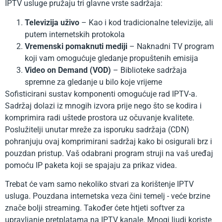
IPTV usluge pružaju tri glavne vrste sadržaja:
Televizija uživo
– Kao i kod tradicionalne televizije, ali
putem internetskih protokola
Vremenski pomaknuti mediji
– Naknadni TV program
koji vam omogućuje gledanje propuštenih emisija
Video on Demand (VOD)
– Biblioteke sadržaja
spremne za gledanje u bilo koje vrijeme
Sofisticirani sustav komponenti omogućuje rad IPTV-a.
Sadržaj dolazi iz mnogih izvora prije nego što se kodira i
komprimira radi uštede prostora uz očuvanje kvalitete.
Poslužitelji unutar mreže za isporuku sadržaja (CDN)
pohranjuju ovaj komprimirani sadržaj kako bi osigurali brz i
pouzdan pristup. Vaš odabrani program struji na vaš uređaj
pomoću IP paketa koji se spajaju za prikaz videa.
Trebat će vam samo nekoliko stvari za korištenje IPTV
usluga. Pouzdana internetska veza čini temelj - veće brzine
znače bolji streaming. Također ćete htjeti softver za
upravljanje pretplatama na IPTV kanale. Mnogi ljudi koriste