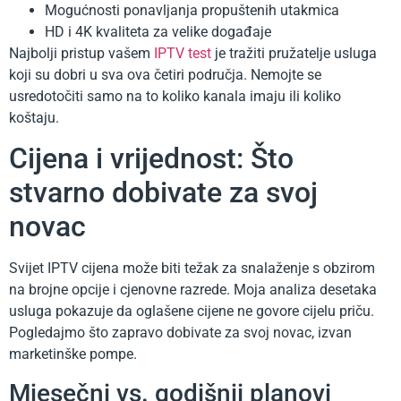
Mogućnosti ponavljanja propuštenih utakmica
HD i 4K kvaliteta za velike događaje
Najbolji pristup vašem
IPTV test
je tražiti pružatelje usluga
koji su dobri u sva ova četiri područja. Nemojte se
usredotočiti samo na to koliko kanala imaju ili koliko
koštaju.
Cijena i vrijednost: Što
stvarno dobivate za svoj
novac
Svijet IPTV cijena može biti težak za snalaženje s obzirom
na brojne opcije i cjenovne razrede. Moja analiza desetaka
usluga pokazuje da oglašene cijene ne govore cijelu priču.
Pogledajmo što zapravo dobivate za svoj novac, izvan
marketinške pompe.
Mjesečni vs. godišnji planovi