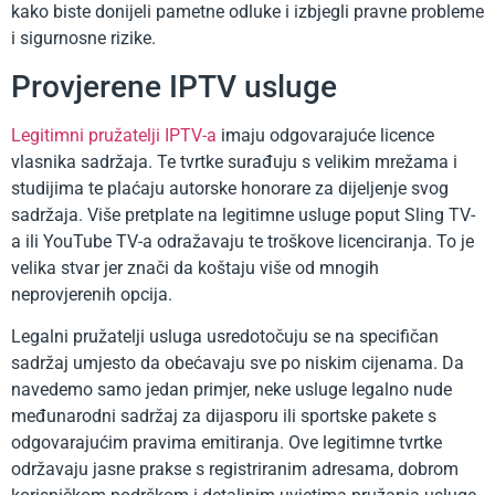
kako biste donijeli pametne odluke i izbjegli pravne probleme
i sigurnosne rizike.
Provjerene IPTV usluge
Legitimni pružatelji IPTV-a
imaju odgovarajuće licence
vlasnika sadržaja. Te tvrtke surađuju s velikim mrežama i
studijima te plaćaju autorske honorare za dijeljenje svog
sadržaja. Više pretplate na legitimne usluge poput Sling TV-
a ili YouTube TV-a odražavaju te troškove licenciranja. To je
velika stvar jer znači da koštaju više od mnogih
neprovjerenih opcija.
Legalni pružatelji usluga usredotočuju se na specifičan
sadržaj umjesto da obećavaju sve po niskim cijenama. Da
navedemo samo jedan primjer, neke usluge legalno nude
međunarodni sadržaj za dijasporu ili sportske pakete s
odgovarajućim pravima emitiranja. Ove legitimne tvrtke
održavaju jasne prakse s registriranim adresama, dobrom