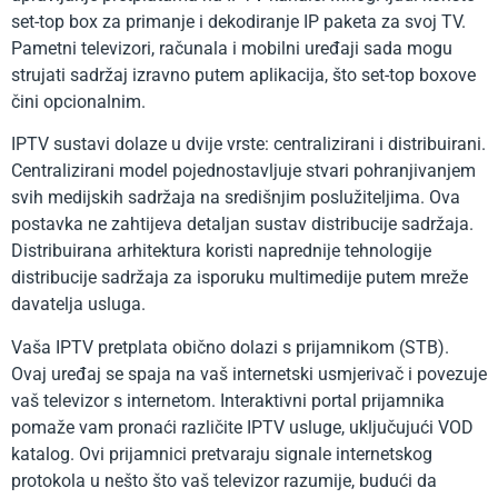
set-top box za primanje i dekodiranje IP paketa za svoj TV.
Pametni televizori, računala i mobilni uređaji sada mogu
strujati sadržaj izravno putem aplikacija, što set-top boxove
čini opcionalnim.
IPTV sustavi dolaze u dvije vrste: centralizirani i distribuirani.
Centralizirani model pojednostavljuje stvari pohranjivanjem
svih medijskih sadržaja na središnjim poslužiteljima. Ova
postavka ne zahtijeva detaljan sustav distribucije sadržaja.
Distribuirana arhitektura koristi naprednije tehnologije
distribucije sadržaja za isporuku multimedije putem mreže
davatelja usluga.
Vaša IPTV pretplata obično dolazi s prijamnikom (STB).
Ovaj uređaj se spaja na vaš internetski usmjerivač i povezuje
vaš televizor s internetom. Interaktivni portal prijamnika
pomaže vam pronaći različite IPTV usluge, uključujući VOD
katalog. Ovi prijamnici pretvaraju signale internetskog
protokola u nešto što vaš televizor razumije, budući da