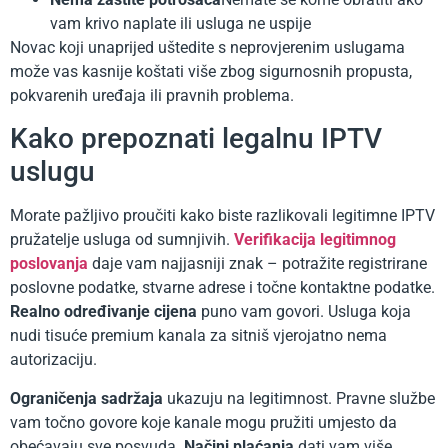
vam krivo naplate ili usluga ne uspije
Novac koji unaprijed uštedite s neprovjerenim uslugama
može vas kasnije koštati više zbog sigurnosnih propusta,
pokvarenih uređaja ili pravnih problema.
Kako prepoznati legalnu IPTV
uslugu
Morate pažljivo proučiti kako biste razlikovali legitimne IPTV
pružatelje usluga od sumnjivih.
Verifikacija legitimnog
poslovanja
daje vam najjasniji znak – potražite registrirane
poslovne podatke, stvarne adrese i točne kontaktne podatke.
Realno određivanje cijena
puno vam govori. Usluga koja
nudi tisuće premium kanala za sitniš vjerojatno nema
autorizaciju.
Ograničenja sadržaja
ukazuju na legitimnost. Pravne službe
vam točno govore koje kanale mogu pružiti umjesto da
obećavaju sve posvuda.
Načini plaćanja
dati vam više