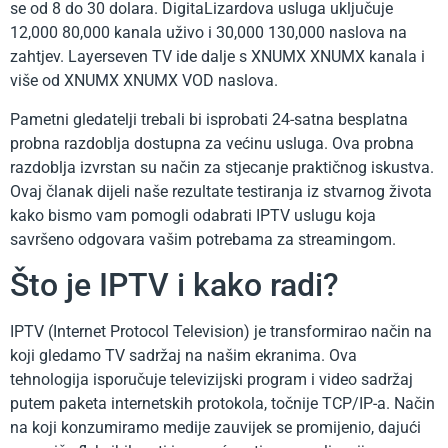
se od 8 do 30 dolara. DigitaLizardova usluga uključuje
12,000 80,000 kanala uživo i 30,000 130,000 naslova na
zahtjev. Layerseven TV ide dalje s XNUMX XNUMX kanala i
više od XNUMX XNUMX VOD naslova.
Pametni gledatelji trebali bi isprobati 24-satna besplatna
probna razdoblja dostupna za većinu usluga. Ova probna
razdoblja izvrstan su način za stjecanje praktičnog iskustva.
Ovaj članak dijeli naše rezultate testiranja iz stvarnog života
kako bismo vam pomogli odabrati IPTV uslugu koja
savršeno odgovara vašim potrebama za streamingom.
Što je IPTV i kako radi?
IPTV (Internet Protocol Television) je transformirao način na
koji gledamo TV sadržaj na našim ekranima. Ova
tehnologija isporučuje televizijski program i video sadržaj
putem paketa internetskih protokola, točnije TCP/IP-a. Način
na koji konzumiramo medije zauvijek se promijenio, dajući