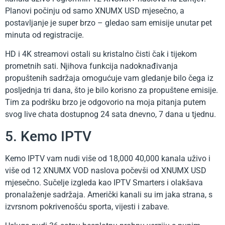
Planovi počinju od samo XNUMX USD mjesečno, a
postavljanje je super brzo – gledao sam emisije unutar pet
minuta od registracije.
HD i 4K streamovi ostali su kristalno čisti čak i tijekom
prometnih sati. Njihova funkcija nadoknađivanja
propuštenih sadržaja omogućuje vam gledanje bilo čega iz
posljednja tri dana, što je bilo korisno za propuštene emisije.
Tim za podršku brzo je odgovorio na moja pitanja putem
svog live chata dostupnog 24 sata dnevno, 7 dana u tjednu.
5. Kemo IPTV
Kemo IPTV vam nudi više od 18,000 40,000 kanala uživo i
više od 12 XNUMX VOD naslova počevši od XNUMX USD
mjesečno. Sučelje izgleda kao IPTV Smarters i olakšava
pronalaženje sadržaja. Američki kanali su im jaka strana, s
izvrsnom pokrivenošću sporta, vijesti i zabave.