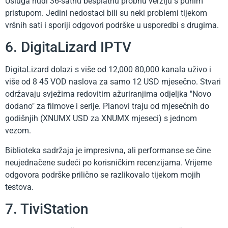
Usluga nudi 36-satnu besplatnu probnu verziju s punim
pristupom. Jedini nedostaci bili su neki problemi tijekom
vršnih sati i sporiji odgovori podrške u usporedbi s drugima.
6. DigitaLizard IPTV
DigitaLizard dolazi s više od 12,000 80,000 kanala uživo i
više od 8 45 VOD naslova za samo 12 USD mjesečno. Stvari
održavaju svježima redovitim ažuriranjima odjeljka "Novo
dodano" za filmove i serije. Planovi traju od mjesečnih do
godišnjih (XNUMX USD za XNUMX mjeseci) s jednom
vezom.
Biblioteka sadržaja je impresivna, ali performanse se čine
neujednačene sudeći po korisničkim recenzijama. Vrijeme
odgovora podrške prilično se razlikovalo tijekom mojih
testova.
7. TiviStation