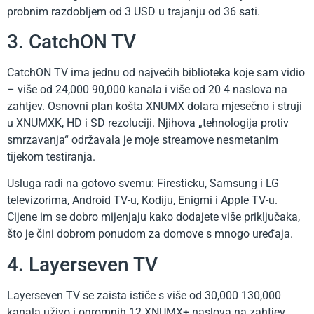
probnim razdobljem od 3 USD u trajanju od 36 sati.
3. CatchON TV
CatchON TV ima jednu od najvećih biblioteka koje sam vidio
– više od 24,000 90,000 kanala i više od 20 4 naslova na
zahtjev. Osnovni plan košta XNUMX dolara mjesečno i struji
u XNUMXK, HD i SD rezoluciji. Njihova „tehnologija protiv
smrzavanja“ održavala je moje streamove nesmetanim
tijekom testiranja.
Usluga radi na gotovo svemu: Firesticku, Samsung i LG
televizorima, Android TV-u, Kodiju, Enigmi i Apple TV-u.
Cijene im se dobro mijenjaju kako dodajete više priključaka,
što je čini dobrom ponudom za domove s mnogo uređaja.
4. Layerseven TV
Layerseven TV se zaista ističe s više od 30,000 130,000
kanala uživo i ogromnih 12 XNUMX+ naslova na zahtjev.