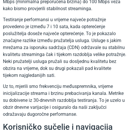
Mbps (minimalna preporučena brzina) do 100 Mbps veza
kako bismo provjerili stabilnost streaminga.
Testiranje performansi u vrijeme najveće potražnje
provedeno je između 7 i 10 sata, kada opterećenje
poslužitelja doseže najveće opterećenje. To je pokazalo
značajne razlike između pružatelja usluga. Usluge s jakim
mrežama za isporuku sadržaja (CDN) održavale su stabilnu
kvalitetu streaminga čak i tijekom razdoblja velike potražnje.
Neki pružatelji usluga pružali su dosljednu kvalitetu bez
obzira na vrijeme, dok su drugi pokazali pad kvalitete
tijekom najgledanijih sati.
Uz to, mjerili smo frekvenciju međuspremnika, vrijeme
inicijalizacije streama i brzinu prebacivanja kanala. Metrike
su dobivene iz 30-dnevnih razdoblja testiranja. To je uzelo u
obzir dnevne varijacije i osiguralo da naši zaključci
odražavaju dugoročne performanse.
Korisničko sučelje i navigacija