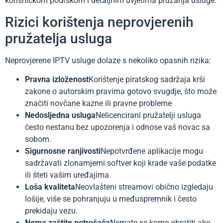
korisničkom podrškom i detaljnim uvjetima pružanja usluge.
Rizici korištenja neprovjerenih
pružatelja usluga
Neprovjerene IPTV usluge dolaze s nekoliko opasnih rizika:
Pravna izloženost
Korištenje piratskog sadržaja krši
zakone o autorskim pravima gotovo svugdje, što može
značiti novčane kazne ili pravne probleme
Nedosljedna usluga
Nelicencirani pružatelji usluga
često nestanu bez upozorenja i odnose vaš novac sa
sobom.
Sigurnosne ranjivosti
Nepotvrđene aplikacije mogu
sadržavati zlonamjerni softver koji krade vaše podatke
ili šteti vašim uređajima
Loša kvaliteta
Neovlašteni streamovi obično izgledaju
lošije, više se pohranjuju u međuspremnik i često
prekidaju vezu.
Nema zaštite potrošača
Nemate se kome obratiti ako