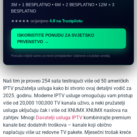
3M + 1 BESPLATNO • 6M + 2 BESPLATNO • 12M + 3
BESPLATNO
★★★★★ ocijenjeno
4.8 na Trustpilotu
ISKORISTITE PONUDU ZA SVJETSKO
PRVENSTVO →
Ponuda vrijedi samo za nove pretplatnike i planove za jedan uređaj.
Naš tim je proveo 254 sata testirajući više od 50 američkih
IPTV pružatelja usluga kako bi stvorio ovaj detaljni vodič za
2025. godinu. Moderne IPTV usluge omogućuju vam pristup
više od 20,000 100,000 TV kanala uživo, a neki pružatelji
usluga uključuju čak i više od XNUMX XNUMX naslova na
zahtjev. Mnogi
Davatelji usluga IPTV
kombinirajte premium
kanale bez dodatnih troškova – kanale koji obično
naplaćuju više uz redovne TV pakete. Mjesečni trošak kreće