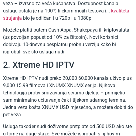
veza – izvrsno za veća kućanstva. Dostupnost kanala
usluge ostala je na 100% tijekom mojih testova i...
kvaliteta
strujanja
bio je odličan i u 720p i u 1080p.
Možete platiti putem Cash Appa, Shakepaya ili kriptovaluta
(uz povoljan popust od 10% za Bitcoin). Novi korisnici
dobivaju 10-dnevnu besplatnu probnu verziju kako bi
isprobali sve što usluga nudi.
2. Xtreme HD IPTV
Xtreme HD IPTV nudi preko 20,000 60,000 kanala uživo plus
9,000 15.99 filmova i XNUMX XNUMX serija. Njihova
tehnologija protiv smrzavanja stvarno djeluje – primijetio
sam minimalno učitavanje čak i tijekom udarnog termina.
Jedna veza košta XNUMX USD mjesečno, a možete dobiti do
pet veza.
Usluga također nudi doživotne pretplate od 500 USD ako ste
u tome na duge staze. Sve možete isprobati s njihovim