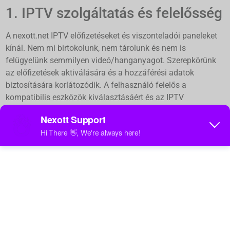
1. IPTV szolgáltatás és felelősség
A nexott.net IPTV előfizetéseket és viszonteladói paneleket
kínál. Nem mi birtokolunk, nem tárolunk és nem is
felügyelünk semmilyen videó/hanganyagot. Szerepkörünk
az előfizetések aktiválására és a hozzáférési adatok
biztosítására korlátozódik. A felhasználó felelős a
kompatibilis eszközök kiválasztásáért és az IPTV
szolgáltatások működésének megértéséért.
Egy előfizetés = Egy eszközkapcsolat.
Több eszköz használata felfüggesztést vagy
megszüntetést eredményezhet.
Az előfizetési hitelesítő adatokat általában a fizetés
visszaigazolásától számított 1 munkanapon belül
kézbesítjük.
Minden tartalom (élő csatornák, VOD stb.) előzetes