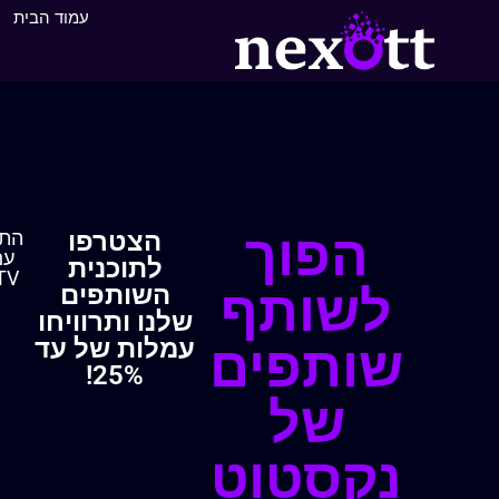
עמוד הבית
שותפות ללא סיכון
הפוך
הצטרפו
התח
עם
לתוכנית
IPTV הפ
לשותף
השותפים
שלנו ותרוויחו
עמלות של עד
שותפים
25%!
של
נקסטוט