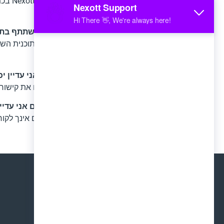
בהחלט
מכירות.
7. האם הבלוג או האתר שלי זכאים להשתתף בתוכנית השותפים?
רוב הבלוגים והאתרים זכאים להשתתף בתוכנית השות
תנאי התוכנית שלנו.
8. אין לי בלוג או אתר אינטרנט. האם אני עדיין יכול להשתתף בתוכנית השותפים שלכם?
כן! אם אין לכם אתר אינטרנט, תוכלו לקדם את קיש
9. אני לא משתמש בך
שירות IPTV
האם אני עדיי
כן, ניתן להצטרף לתוכנית השותפים גם אם אינך לקוח
ממקור ראשון לפני שאתה מקדם אותו.