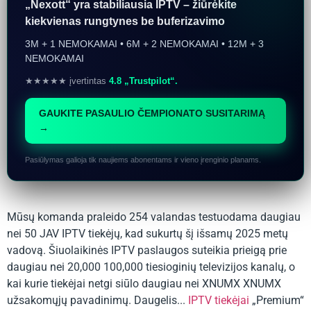
„Nexott“ yra stabiliausia IPTV – žiūrėkite
kiekvienas rungtynes ​​be buferizavimo
3M + 1 NEMOKAMAI • 6M + 2 NEMOKAMAI • 12M + 3
NEMOKAMAI
★★★★★ įvertintas
4.8 „Trustpilot“.
GAUKITE PASAULIO ČEMPIONATO SUSITARIMĄ
→
Pasiūlymas galioja tik naujiems abonentams ir vieno įrenginio planams.
Mūsų komanda praleido 254 valandas testuodama daugiau
nei 50 JAV IPTV tiekėjų, kad sukurtų šį išsamų 2025 metų
vadovą. Šiuolaikinės IPTV paslaugos suteikia prieigą prie
daugiau nei 20,000 100,000 tiesioginių televizijos kanalų, o
kai kurie tiekėjai netgi siūlo daugiau nei XNUMX XNUMX
užsakomųjų pavadinimų. Daugelis...
IPTV tiekėjai
„Premium“