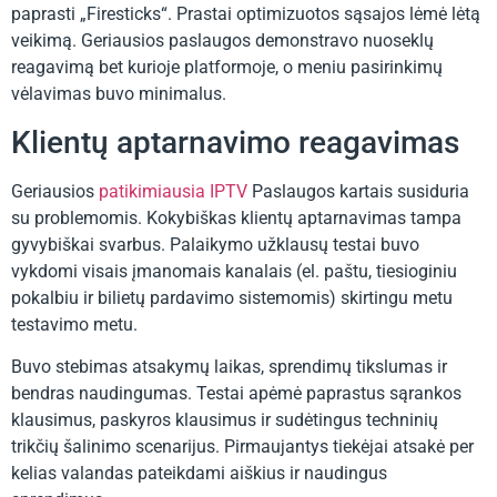
paprasti „Firesticks“. Prastai optimizuotos sąsajos lėmė lėtą
veikimą. Geriausios paslaugos demonstravo nuoseklų
reagavimą bet kurioje platformoje, o meniu pasirinkimų
vėlavimas buvo minimalus.
Klientų aptarnavimo reagavimas
Geriausios
patikimiausia IPTV
Paslaugos kartais susiduria
su problemomis. Kokybiškas klientų aptarnavimas tampa
gyvybiškai svarbus. Palaikymo užklausų testai buvo
vykdomi visais įmanomais kanalais (el. paštu, tiesioginiu
pokalbiu ir bilietų pardavimo sistemomis) skirtingu metu
testavimo metu.
Buvo stebimas atsakymų laikas, sprendimų tikslumas ir
bendras naudingumas. Testai apėmė paprastus sąrankos
klausimus, paskyros klausimus ir sudėtingus techninių
trikčių šalinimo scenarijus. Pirmaujantys tiekėjai atsakė per
kelias valandas pateikdami aiškius ir naudingus