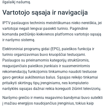
ilgalaikį našumą.
Vartotojo sąsaja ir navigacija
IPTV paslaugos techninis meistriškumas nieko nereiškia, jei
vartotojai negali lengvai pasiekti turinio. Pagrindinė
komanda peržiūrėjo kiekvienos platformos vartotojo sąsają
ir naršymo sistemą.
Elektroniniai programų gidai (EPG), paieškos funkcija ir
turinio organizavimas buvo kruopščiai testuojami.
Paslaugos su prieinamomis kategorijų struktūromis,
reaguojančiais paieškos įrankiais ir suasmenintomis
rekomendacijų funkcijomis tinkamumo naudoti testuose
gavo gerokai aukštesnius balus. Sąsajas reikėjo tinkamai
pritaikyti skirtingų tipų įrenginiams, nes kompiuterio
naršyklės sąsajas dažnai reikia koreguoti žiūrint televizorių.
Naršymo greičio ir meniu reagavimo bandymai buvo sutelkti
į mažiau energijos naudojančius įrenginius, tokius kaip