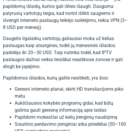
papildomų išlaidų, kurios gali išties išaugti. Dauguma
patyrusių vartotojų teigia, kad norint išlikti saugiems ir
išvengti interneto paslaugų teikėjo sulėtėjimo, reikia VPN (3–
8 USD per mėnesį).
Daugelis ilgalaikių vartotojų galiausiai moka už kelias
paslaugas kaip atsargines, todėl jų mėnesinės išlaidos
padidėja iki 20–30 USD. Taip nutinka todėl, kad IPTV
paslaugos dažnai veikia teisiškai neaiškiose zonose ir gali
dingti be įspėjimo.
Papildomos išlaidos, kurių galite nesitikėti, yra šios:
Geresni interneto planai, skirti HD transliacijoms piko
metu
Aukščiausios kokybės programų gidai, kad būtų
galima gauti geresnę informaciją apie laidas
Papildomi mokesčiai už kelių įrenginių naudojimą
Srautinio perdavimo įrenginiai arba priedėliai (50–100