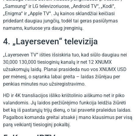
„Samsung“ ir LG televizoriuose, „Android TV“, „Kodi“,
„Enigma“ ir „Apple TV“. Jų kainos sklandžiai keičiasi
pridedant daugiau jungčių, todėl tai geras pasiūlymas
namams, kuriuose yra daug įrenginių.
4. „Layerseven“ televizija
„Layerseven TV“ išties išsiskiria tuo, kad siūlo daugiau nei
30,000 130,000 tiesioginių kanalų ir net 12 XNUMX
užsakomųjų laidų. Planai prasideda nuo vos XNUMX USD
per mėnesį, o sąranka labai greita – laidas žiūrėjau per
penkias minutes nuo užsiregistravimo.
HD ir 4K transliacijos išliko krištolinio aiškumo net ir piko
valandomis. Jų laidos peržiūrėjimo funkcija leidžia žiūrėti
bet ką iš pastarųjų trijų dienų, o tai pravertė praleidus laidas.
Pagalbos komanda greitai atsakė į mano klausimus per visą
parą veikiantį tiesioginį pokalbį.