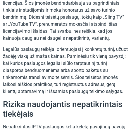
licencijas. Šios įmonės bendradarbiauja su pagrindiniais
tinklais ir studijomis ir moka honorarus už savo turinio
bendrinimą. Didesni teisėtų paslaugų, tokių kaip „Sling TV“
ar „YouTube TV“, prenumeratos mokesčiai atspindi šias
licencijavimo išlaidas. Tai svarbu, nes reiškia, kad jos
kainuoja daugiau nei daugelis nepatikrintų variantų.
Legalūs paslaugų teikėjai orientuojasi į konkretų turinį, užuot
žadėję viską už mažas kainas. Paminėsiu tik vieną pavyzdį:
kai kurios paslaugos legaliai siūlo tarptautinį turinį
diasporos bendruomenėms arba sporto paketus su
tinkamomis transliavimo teisėmis. Šios teisėtos įmonės
laikosi aiškios praktikos, turi registruotus adresus, gerą
klientų aptarnavimą ir išsamias paslaugų teikimo sąlygas.
Rizika naudojantis nepatikrintais
tiekėjais
Nepatikrintos IPTV paslaugos kelia keletą pavojingų pavojų: