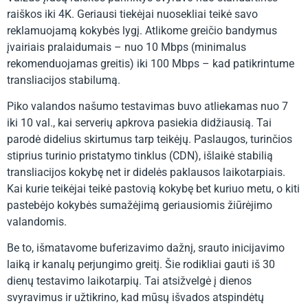
raiškos iki 4K. Geriausi tiekėjai nuosekliai teikė savo
reklamuojamą kokybės lygį. Atlikome greičio bandymus
įvairiais pralaidumais – nuo ​​10 Mbps (minimalus
rekomenduojamas greitis) iki 100 Mbps – kad patikrintume
transliacijos stabilumą.
Piko valandos našumo testavimas buvo atliekamas nuo 7
iki 10 val., kai serverių apkrova pasiekia didžiausią. Tai
parodė didelius skirtumus tarp teikėjų. Paslaugos, turinčios
stiprius turinio pristatymo tinklus (CDN), išlaikė stabilią
transliacijos kokybę net ir didelės paklausos laikotarpiais.
Kai kurie teikėjai teikė pastovią kokybę bet kuriuo metu, o kiti
pastebėjo kokybės sumažėjimą geriausiomis žiūrėjimo
valandomis.
Be to, išmatavome buferizavimo dažnį, srauto inicijavimo
laiką ir kanalų perjungimo greitį. Šie rodikliai gauti iš 30
dienų testavimo laikotarpių. Tai atsižvelgė į dienos
svyravimus ir užtikrino, kad mūsų išvados atspindėtų