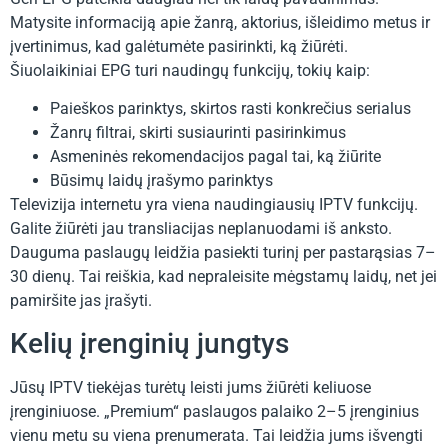
Matysite informaciją apie žanrą, aktorius, išleidimo metus ir
įvertinimus, kad galėtumėte pasirinkti, ką žiūrėti.
Šiuolaikiniai EPG turi naudingų funkcijų, tokių kaip:
Paieškos parinktys, skirtos rasti konkrečius serialus
Žanrų filtrai, skirti susiaurinti pasirinkimus
Asmeninės rekomendacijos pagal tai, ką žiūrite
Būsimų laidų įrašymo parinktys
Televizija internetu yra viena naudingiausių IPTV funkcijų.
Galite žiūrėti jau transliacijas neplanuodami iš anksto.
Dauguma paslaugų leidžia pasiekti turinį per pastarąsias 7–
30 dienų. Tai reiškia, kad nepraleisite mėgstamų laidų, net jei
pamiršite jas įrašyti.
Kelių įrenginių jungtys
Jūsų IPTV tiekėjas turėtų leisti jums žiūrėti keliuose
įrenginiuose. „Premium“ paslaugos palaiko 2–5 įrenginius
vienu metu su viena prenumerata. Tai leidžia jums išvengti