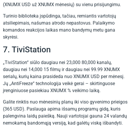
(XNUMX USD už XNUMX mėnesių) su vienu prisijungimu.
Turinio biblioteka įspūdinga, tačiau, remiantis vartotojų
atsiliepimais, našumas atrodo nepastovus. Palaikymo
komandos reakcijos laikas mano bandymų metu gana
skyrėsi.
7. TiviStation
„TiviStation“ siūlo daugiau nei 23,000 80,000 kanalų,
daugiau nei 14,000 15 filmų ir daugiau nei 99.99 XNUMX
serialų, kurių kaina prasideda nuo XNUMX USD per mėnesį.
Jų „AntiFreeze“ technologija veikė gerai – skirtinguose
įrenginiuose pasiekiau XNUMX % veikimo laiką.
Galite rinktis nuo mėnesinių planų iki viso gyvenimo prieigos
(365 USD). Paslauga apima išsamų programų gidą, kuris
palengvina laidų paiešką. Nauji vartotojai gauna 24 valandų
nemokamą bandomąją versiją, kad galėtų viską išbandyti.