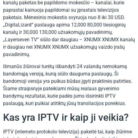
kanalų paketas be papildomo mokesčio – kanalai, kurie
paprastai kainuoja papildomai su įprastais televizijos
paketais. Mėnesinis mokestis svyruoja nuo 8 iki 30 USD.
„DigitaLizard“ paslauga apima 12,000 80,000 tiesioginių
kanalų ir 30,000 130,000 užsakomųjų pavadinimų.
„Layerseven TV“ siūlo dar daugiau – XNUMX XNUMX kanalų
ir daugiau nei XNUMX XNUMX užsakomųjų vaizdo įrašų
pavadinimų.
Išmanūs žiūrovai turėtų išbandyti 24 valandų nemokamą
bandomąją versiją, kurią siūlo dauguma paslaugų. Ši
bandomoji versija yra puikus būdas įgyti praktinės patirties.
Šiame straipsnyje pateikiami mūsų realaus gyvenimo
bandymų rezultatai, kurie padės jums išsirinkti IPTV
paslaugą, kuri puikiai atitiktų jūsų transliacijos poreikius.
Kas yra IPTV ir kaip ji veikia?
IPTV (interneto protokolo televizija) pakeitė tai, kaip žiūrime