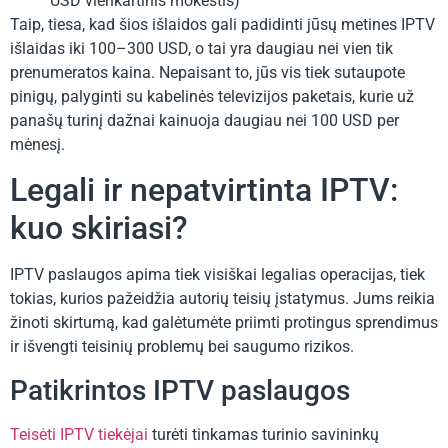
USD vienkartinis mokestis)
Taip, tiesa, kad šios išlaidos gali padidinti jūsų metines IPTV
išlaidas iki 100–300 USD, o tai yra daugiau nei vien tik
prenumeratos kaina. Nepaisant to, jūs vis tiek sutaupote
pinigų, palyginti su kabelinės televizijos paketais, kurie už
panašų turinį dažnai kainuoja daugiau nei 100 USD per
mėnesį.
Legali ir nepatvirtinta IPTV:
kuo skiriasi?
IPTV paslaugos apima tiek visiškai legalias operacijas, tiek
tokias, kurios pažeidžia autorių teisių įstatymus. Jums reikia
žinoti skirtumą, kad galėtumėte priimti protingus sprendimus
ir išvengti teisinių problemų bei saugumo rizikos.
Patikrintos IPTV paslaugos
Teisėti IPTV tiekėjai
turėti tinkamas turinio savininkų