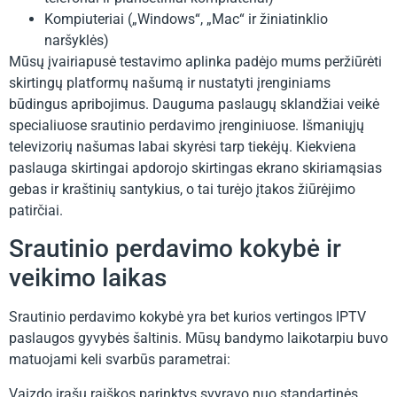
Kompiuteriai („Windows“, „Mac“ ir žiniatinklio
naršyklės)
Mūsų įvairiapusė testavimo aplinka padėjo mums peržiūrėti
skirtingų platformų našumą ir nustatyti įrenginiams
būdingus apribojimus. Dauguma paslaugų sklandžiai veikė
specialiuose srautinio perdavimo įrenginiuose. Išmaniųjų
televizorių našumas labai skyrėsi tarp tiekėjų. Kiekviena
paslauga skirtingai apdorojo skirtingas ekrano skiriamąsias
gebas ir kraštinių santykius, o tai turėjo įtakos žiūrėjimo
patirčiai.
Srautinio perdavimo kokybė ir
veikimo laikas
Srautinio perdavimo kokybė yra bet kurios vertingos IPTV
paslaugos gyvybės šaltinis. Mūsų bandymo laikotarpiu buvo
matuojami keli svarbūs parametrai:
Vaizdo įrašų raiškos parinktys svyravo nuo standartinės