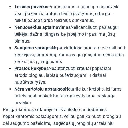
Teisinis poveikis
Piratinio turinio naudojimas beveik
visur pažeidžia autorių teisių įstatymus, o tai gali
reikšti baudas arba teisinius sunkumus.
Nenuoseklus aptarnavimas
Nelicencijuoti paslaugų
teikėjai dažnai dingsta be įspėjimo ir pasiima jūsų
pinigus.
Saugumo spragos
Nepatvirtintose programose gali būti
kenkėjiškų programų, kurios vagia jūsų duomenis arba
kenkia jūsų įrenginiams.
Prastos kokybės
Neautorizuoti srautai paprastai
atrodo blogiau, labiau buferizuojami ir dažnai
nutrūksta ryšys.
Nėra vartotojų apsaugos
Neturite kur kreiptis, jei jums
neteisingai nuskaičiuotas mokestis arba paslauga
neveikia.
Pinigai, kuriuos sutaupysite iš anksto naudodamiesi
nepatikrintomis paslaugomis, vėliau gali kainuoti brangiau
dėl saugumo pažeidimų, sugedusių įrenginių ar teisinių