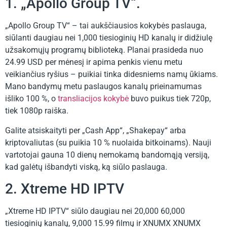
1. „Apollo Group TV“.
„Apollo Group TV“ – tai aukščiausios kokybės paslauga,
siūlanti daugiau nei 1,000 tiesioginių HD kanalų ir didžiulę
užsakomųjų programų biblioteką. Planai prasideda nuo
24.99 USD per mėnesį ir apima penkis vienu metu
veikiančius ryšius – puikiai tinka didesniems namų ūkiams.
Mano bandymų metu paslaugos kanalų prieinamumas
išliko 100 %, o
transliacijos kokybė
buvo puikus tiek 720p,
tiek 1080p raiška.
Galite atsiskaityti per „Cash App“, „Shakepay“ arba
kriptovaliutas (su puikia 10 % nuolaida bitkoinams). Nauji
vartotojai gauna 10 dienų nemokamą bandomąją versiją,
kad galėtų išbandyti viską, ką siūlo paslauga.
2. Xtreme HD IPTV
„Xtreme HD IPTV“ siūlo daugiau nei 20,000 60,000
tiesioginių kanalų, 9,000 15.99 filmų ir XNUMX XNUMX