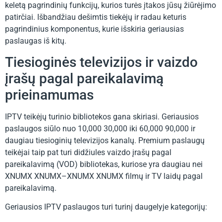
keletą pagrindinių funkcijų, kurios turės įtakos jūsų žiūrėjimo
patirčiai. Išbandžiau dešimtis tiekėjų ir radau keturis
pagrindinius komponentus, kurie išskiria geriausias
paslaugas iš kitų.
Tiesioginės televizijos ir vaizdo
įrašų pagal pareikalavimą
prieinamumas
IPTV teikėjų turinio bibliotekos gana skiriasi. Geriausios
paslaugos siūlo nuo 10,000 30,000 iki 60,000 90,000 ir
daugiau tiesioginių televizijos kanalų. Premium paslaugų
teikėjai taip pat turi didžiules vaizdo įrašų pagal
pareikalavimą (VOD) bibliotekas, kuriose yra daugiau nei
XNUMX XNUMX–XNUMX XNUMX filmų ir TV laidų pagal
pareikalavimą.
Geriausios IPTV paslaugos turi turinį daugelyje kategorijų: