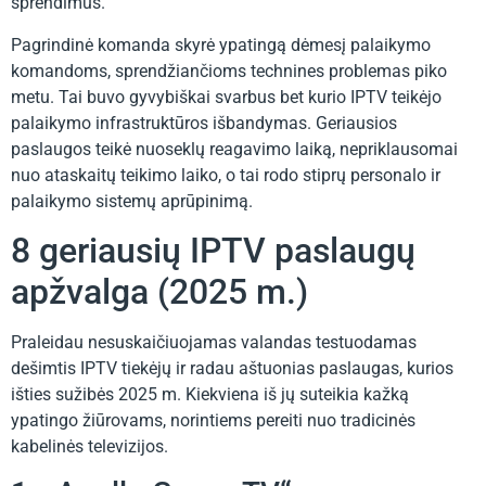
sprendimus.
Pagrindinė komanda skyrė ypatingą dėmesį palaikymo
komandoms, sprendžiančioms technines problemas piko
metu. Tai buvo gyvybiškai svarbus bet kurio IPTV teikėjo
palaikymo infrastruktūros išbandymas. Geriausios
paslaugos teikė nuoseklų reagavimo laiką, nepriklausomai
nuo ataskaitų teikimo laiko, o tai rodo stiprų personalo ir
palaikymo sistemų aprūpinimą.
8 geriausių IPTV paslaugų
apžvalga (2025 m.)
Praleidau nesuskaičiuojamas valandas testuodamas
dešimtis IPTV tiekėjų ir radau aštuonias paslaugas, kurios
išties sužibės 2025 m. Kiekviena iš jų suteikia kažką
ypatingo žiūrovams, norintiems pereiti nuo tradicinės
kabelinės televizijos.