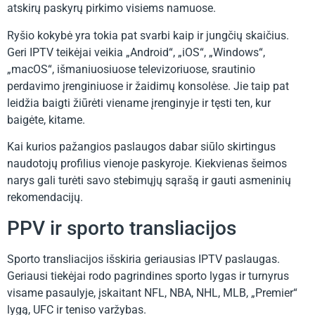
atskirų paskyrų pirkimo visiems namuose.
Ryšio kokybė yra tokia pat svarbi kaip ir jungčių skaičius.
Geri IPTV teikėjai veikia „Android“, „iOS“, „Windows“,
„macOS“, išmaniuosiuose televizoriuose, srautinio
perdavimo įrenginiuose ir žaidimų konsolėse. Jie taip pat
leidžia baigti žiūrėti viename įrenginyje ir tęsti ten, kur
baigėte, kitame.
Kai kurios pažangios paslaugos dabar siūlo skirtingus
naudotojų profilius vienoje paskyroje. Kiekvienas šeimos
narys gali turėti savo stebimųjų sąrašą ir gauti asmeninių
rekomendacijų.
PPV ir sporto transliacijos
Sporto transliacijos išskiria geriausias IPTV paslaugas.
Geriausi tiekėjai rodo pagrindines sporto lygas ir turnyrus
visame pasaulyje, įskaitant NFL, NBA, NHL, MLB, „Premier“
lygą, UFC ir teniso varžybas.