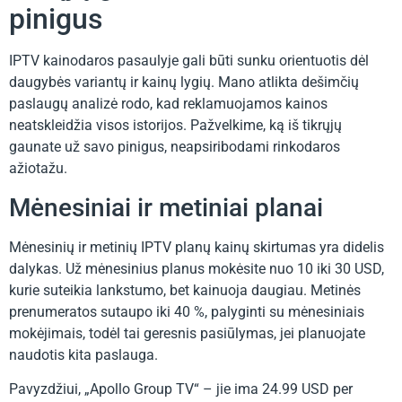
pinigus
IPTV kainodaros pasaulyje gali būti sunku orientuotis dėl
daugybės variantų ir kainų lygių. Mano atlikta dešimčių
paslaugų analizė rodo, kad reklamuojamos kainos
neatskleidžia visos istorijos. Pažvelkime, ką iš tikrųjų
gaunate už savo pinigus, neapsiribodami rinkodaros
ažiotažu.
Mėnesiniai ir metiniai planai
Mėnesinių ir metinių IPTV planų kainų skirtumas yra didelis
dalykas. Už mėnesinius planus mokėsite nuo 10 iki 30 USD,
kurie suteikia lankstumo, bet kainuoja daugiau. Metinės
prenumeratos sutaupo iki 40 %, palyginti su mėnesiniais
mokėjimais, todėl tai geresnis pasiūlymas, jei planuojate
naudotis kita paslauga.
Pavyzdžiui, „Apollo Group TV“ – jie ima 24.99 USD per