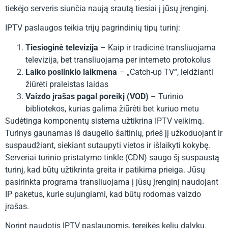
tiekėjo serveris siunčia naują srautą tiesiai į jūsų įrenginį.
IPTV paslaugos teikia trijų pagrindinių tipų turinį:
Tiesioginė televizija
– Kaip ir tradicinė transliuojama
televizija, bet transliuojama per interneto protokolus
Laiko poslinkio laikmena
– „Catch-up TV“, leidžianti
žiūrėti praleistas laidas
Vaizdo įrašas pagal poreikį (VOD)
– Turinio
bibliotekos, kurias galima žiūrėti bet kuriuo metu
Sudėtinga komponentų sistema užtikrina IPTV veikimą.
Turinys gaunamas iš daugelio šaltinių, prieš jį užkoduojant ir
suspaudžiant, siekiant sutaupyti vietos ir išlaikyti kokybę.
Serveriai turinio pristatymo tinkle (CDN) saugo šį suspaustą
turinį, kad būtų užtikrinta greita ir patikima prieiga. Jūsų
pasirinkta programa transliuojama į jūsų įrenginį naudojant
IP paketus, kurie sujungiami, kad būtų rodomas vaizdo
įrašas.
Norint naudotis IPTV paslaugomis, tereikės kelių dalykų.