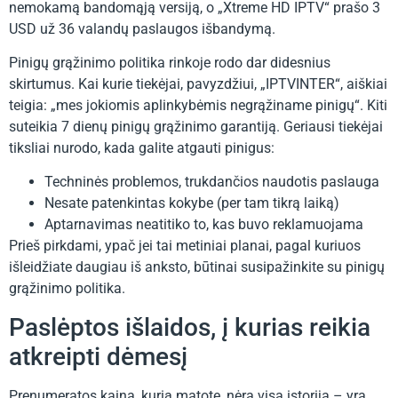
nemokamą bandomąją versiją, o „Xtreme HD IPTV“ prašo 3
USD už 36 valandų paslaugos išbandymą.
Pinigų grąžinimo politika rinkoje rodo dar didesnius
skirtumus. Kai kurie tiekėjai, pavyzdžiui, „IPTVINTER“, aiškiai
teigia: „mes jokiomis aplinkybėmis negrąžiname pinigų“. Kiti
suteikia 7 dienų pinigų grąžinimo garantiją. Geriausi tiekėjai
tiksliai nurodo, kada galite atgauti pinigus:
Techninės problemos, trukdančios naudotis paslauga
Nesate patenkintas kokybe (per tam tikrą laiką)
Aptarnavimas neatitiko to, kas buvo reklamuojama
Prieš pirkdami, ypač jei tai metiniai planai, pagal kuriuos
išleidžiate daugiau iš anksto, būtinai susipažinkite su pinigų
grąžinimo politika.
Paslėptos išlaidos, į kurias reikia
atkreipti dėmesį
Prenumeratos kaina, kurią matote, nėra visa istorija – yra