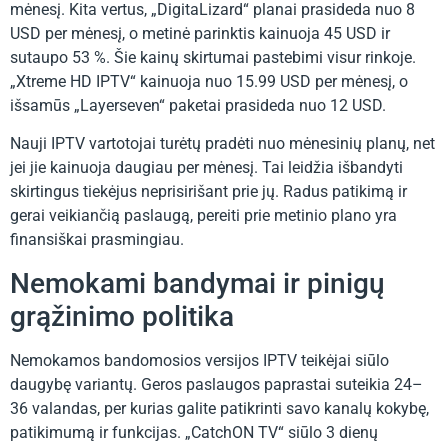
mėnesį. Kita vertus, „DigitaLizard“ planai prasideda nuo 8
USD per mėnesį, o metinė parinktis kainuoja 45 USD ir
sutaupo 53 %. Šie kainų skirtumai pastebimi visur rinkoje.
„Xtreme HD IPTV“ kainuoja nuo 15.99 USD per mėnesį, o
išsamūs „Layerseven“ paketai prasideda nuo 12 USD.
Nauji IPTV vartotojai turėtų pradėti nuo mėnesinių planų, net
jei jie kainuoja daugiau per mėnesį. Tai leidžia išbandyti
skirtingus tiekėjus neprisirišant prie jų. Radus patikimą ir
gerai veikiančią paslaugą, pereiti prie metinio plano yra
finansiškai prasmingiau.
Nemokami bandymai ir pinigų
grąžinimo politika
Nemokamos bandomosios versijos IPTV teikėjai siūlo
daugybę variantų. Geros paslaugos paprastai suteikia 24–
36 valandas, per kurias galite patikrinti savo kanalų kokybę,
patikimumą ir funkcijas. „CatchON TV“ siūlo 3 dienų