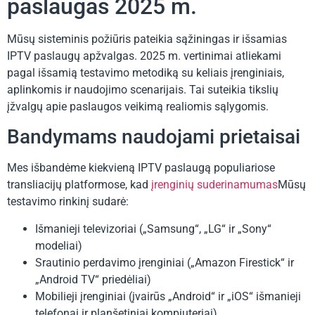
paslaugas 2025 m.
Mūsų sisteminis požiūris pateikia sąžiningas ir išsamias
IPTV paslaugų apžvalgas. 2025 m. vertinimai atliekami
pagal išsamią testavimo metodiką su keliais įrenginiais,
aplinkomis ir naudojimo scenarijais. Tai suteikia tikslių
įžvalgų apie paslaugos veikimą realiomis sąlygomis.
Bandymams naudojami prietaisai
Mes išbandėme kiekvieną IPTV paslaugą populiariose
transliacijų platformose, kad
įrenginių suderinamumas
Mūsų
testavimo rinkinį sudarė:
Išmanieji televizoriai („Samsung“, „LG“ ir „Sony“
modeliai)
Srautinio perdavimo įrenginiai („Amazon Firestick“ ir
„Android TV“ priedėliai)
Mobilieji įrenginiai (įvairūs „Android“ ir „iOS“ išmanieji
telefonai ir planšetiniai kompiuteriai)