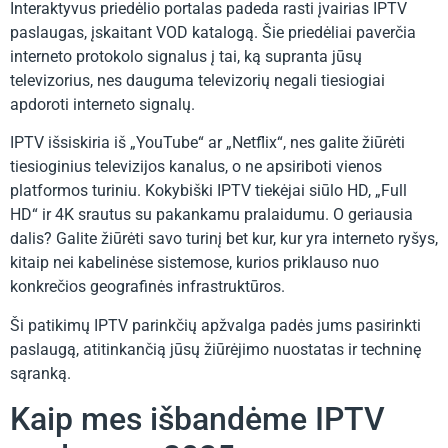
Interaktyvus priedėlio portalas padeda rasti įvairias IPTV
paslaugas, įskaitant VOD katalogą. Šie priedėliai paverčia
interneto protokolo signalus į tai, ką supranta jūsų
televizorius, nes dauguma televizorių negali tiesiogiai
apdoroti interneto signalų.
IPTV išsiskiria iš „YouTube“ ar „Netflix“, nes galite žiūrėti
tiesioginius televizijos kanalus, o ne apsiriboti vienos
platformos turiniu. Kokybiški IPTV tiekėjai siūlo HD, „Full
HD“ ir 4K srautus su pakankamu pralaidumu. O geriausia
dalis? Galite žiūrėti savo turinį bet kur, kur yra interneto ryšys,
kitaip nei kabelinėse sistemose, kurios priklauso nuo
konkrečios geografinės infrastruktūros.
Ši patikimų IPTV parinkčių apžvalga padės jums pasirinkti
paslaugą, atitinkančią jūsų žiūrėjimo nuostatas ir techninę
sąranką.
Kaip mes išbandėme IPTV