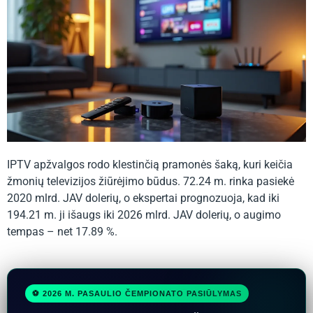
IPTV apžvalgos rodo klestinčią pramonės šaką, kuri keičia
žmonių televizijos žiūrėjimo būdus. 72.24 m. rinka pasiekė
2020 mlrd. JAV dolerių, o ekspertai prognozuoja, kad iki
194.21 m. ji išaugs iki 2026 mlrd. JAV dolerių, o augimo
tempas – net 17.89 %.
⚽ 2026 M. PASAULIO ČEMPIONATO PASIŪLYMAS