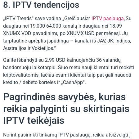
8. IPTV tendencijos
„IPTV Trends“ save vadina „Greičiausia“
IPTV paslauga
„Su
daugiau nei 19,000 64,000 kanalų ir daugiau nei 18.99
XNUMX VOD pavadinimų po XNUMX USD per mėnesį. Jų
tarptautinė aprėptis įspūdinga – kanalai iš JAV, JK, Indijos,
Australijos ir Vokietijos.“
Galite išbandyti su 2.99 USD kainuojančiu 36 valandų
bandomuoju laikotarpiu. Šiuo metu nauji klientai turi mokėti
kriptovaliutomis, tačiau esami klientai taip pat gali naudoti
kredito / debeto korteles ir „CashApp“.
Pagrindinės savybės, kurias
reikia palyginti su skirtingais
IPTV teikėjais
Norint pasirinkti tinkamą IPTV paslaugą, reikia atsižvelgti į