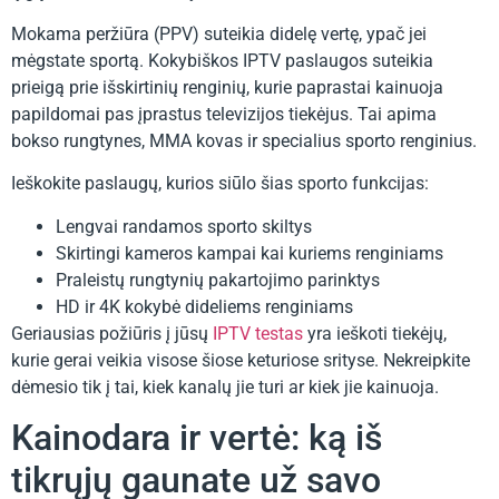
Mokama peržiūra (PPV) suteikia didelę vertę, ypač jei
mėgstate sportą. Kokybiškos IPTV paslaugos suteikia
prieigą prie išskirtinių renginių, kurie paprastai kainuoja
papildomai pas įprastus televizijos tiekėjus. Tai apima
bokso rungtynes, MMA kovas ir specialius sporto renginius.
Ieškokite paslaugų, kurios siūlo šias sporto funkcijas:
Lengvai randamos sporto skiltys
Skirtingi kameros kampai kai kuriems renginiams
Praleistų rungtynių pakartojimo parinktys
HD ir 4K kokybė dideliems renginiams
Geriausias požiūris į jūsų
IPTV testas
yra ieškoti tiekėjų,
kurie gerai veikia visose šiose keturiose srityse. Nekreipkite
dėmesio tik į tai, kiek kanalų jie turi ar kiek jie kainuoja.
Kainodara ir vertė: ką iš
tikrųjų gaunate už savo