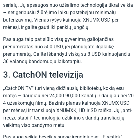
serialų. Jų apsaugos nuo užšalimo technologija tikrai veikia
– net geriausiu žiūrėjimo laiku pastebėjau minimalų
buferizavimą. Vienas ryšys kainuoja XNUMX USD per
mėnesį, ir galite gauti iki penkių jungčių.
Paslauga taip pat siūlo visą gyvenimą galiojančias
prenumeratas nuo 500 USD, jei planuojate ilgalaikę
prenumeratą. Galite išbandyti viską su 3 USD kainuojančiu
36 valandų bandomuoju laikotarpiu.
3. CatchON televizija
„CatchON TV“ turi vieną didžiausių bibliotekų, kokią esu
matęs – daugiau nei 24,000 90,000 kanalų ir daugiau nei 20
4 užsakomųjų filmų. Bazinis planas kainuoja XNUMX USD
per mėnesį ir transliuoja XNUMXK, HD ir SD raiška. Jų „anti-
freeze stabili“ technologija užtikrino sklandų transliacijų
veikimą viso bandymo metu.
Paslauga veikia beveik visuose įrenginiuose: „Firestick“,