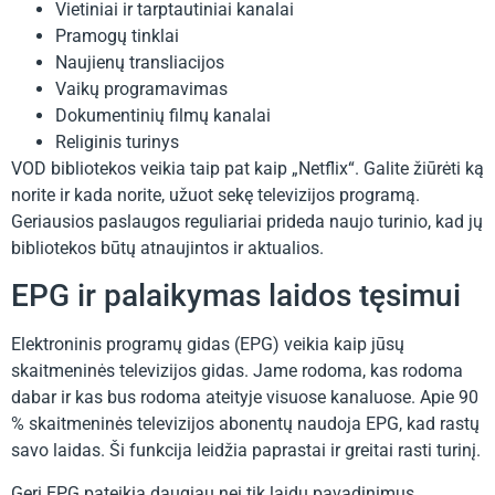
Vietiniai ir tarptautiniai kanalai
Pramogų tinklai
Naujienų transliacijos
Vaikų programavimas
Dokumentinių filmų kanalai
Religinis turinys
VOD bibliotekos veikia taip pat kaip „Netflix“. Galite žiūrėti ką
norite ir kada norite, užuot sekę televizijos programą.
Geriausios paslaugos reguliariai prideda naujo turinio, kad jų
bibliotekos būtų atnaujintos ir aktualios.
EPG ir palaikymas laidos tęsimui
Elektroninis programų gidas (EPG) veikia kaip jūsų
skaitmeninės televizijos gidas. Jame rodoma, kas rodoma
dabar ir kas bus rodoma ateityje visuose kanaluose. Apie 90
% skaitmeninės televizijos abonentų naudoja EPG, kad rastų
savo laidas. Ši funkcija leidžia paprastai ir greitai rasti turinį.
Geri EPG pateikia daugiau nei tik laidų pavadinimus.