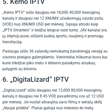
5. Kemo IPTV
„Kemo IPTV“ siūlo daugiau nei 18,000 40,000 tiesioginių
kanalų ir daugiau nei 12 XNUMX užsakomųjų vaizdo įrašų
(VOD) nuo XNUMX USD per mėnesį. Sąsaja atrodo kaip
„IPTV Smarters“ ir leidžia lengvai rasti turinį. JAV kanalai yra
jų stiprioji pusė, siūlanti puikią sporto, naujienų ir pramogų
transliaciją.
Paslauga siūlo 36 valandų nemokamą bandomąją versiją su
visomis prieigos galimybėmis. Vieninteliai trūkumai buvo kai
kurie trikdžiai piko metu ir lėtesnis palaikymo atsakas,
palyginti su kitomis.
6. „DigitaLizard“ IPTV
„DigitaLizard“ siūlo daugiau nei 12,000 80,000 tiesioginių
kanalų ir daugiau nei 8 45 VOD pavadinimų vos už 12 USD
per mėnesį. Jie nuolat atnaujina savo filmų ir serialų skiltį
„Naujai pridėta“. Planai galioja nuo mėnesio iki metų