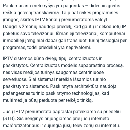
Patikimas interneto ryšys yra pagrindas – didesnis greitis
reiškia geresnį transliavimą. Taip pat reikės programinės
įrangos, skirtos IPTV kanalų prenumeratoms valdyti.
Daugelis žmonių naudoja priedėlį, kad gautų ir dekoduotų IP
paketus savo televizoriui. Išmanieji televizoriai, kompiuteriai
ir mobilieji įrenginiai dabar gali transliuoti turinį tiesiogiai per
programas, todėl priedėliai yra neprivalomi.
IPTV sistemos būna dviejų tipų: centralizuotos ir
paskirstytos. Centralizuotas modelis supaprastina procesą,
nes visas medijos turinys saugomas centriniuose
serveriuose. Šiai sistemai nereikia išsamios turinio
paskirstymo sistemos. Paskirstyta architektūra naudoja
pažangesnes turinio paskirstymo technologijas, kad
multimedija būtų perduota per teikėjo tinklą.
Jūsų IPTV prenumerata paprastai pateikiama su priedėliu
(STB). Šis įrenginys prijungiamas prie jūsų interneto
maršrutizatoriaus ir sujungia jūsų televizorių su internetu.