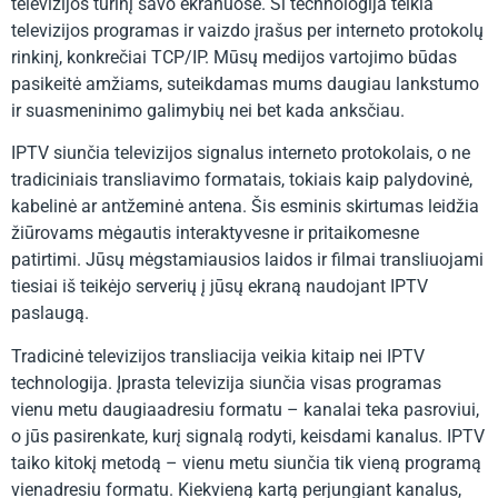
televizijos turinį savo ekranuose. Ši technologija teikia
televizijos programas ir vaizdo įrašus per interneto protokolų
rinkinį, konkrečiai TCP/IP. Mūsų medijos vartojimo būdas
pasikeitė amžiams, suteikdamas mums daugiau lankstumo
ir suasmeninimo galimybių nei bet kada anksčiau.
IPTV siunčia televizijos signalus interneto protokolais, o ne
tradiciniais transliavimo formatais, tokiais kaip palydovinė,
kabelinė ar antžeminė antena. Šis esminis skirtumas leidžia
žiūrovams mėgautis interaktyvesne ir pritaikomesne
patirtimi. Jūsų mėgstamiausios laidos ir filmai transliuojami
tiesiai iš teikėjo serverių į jūsų ekraną naudojant IPTV
paslaugą.
Tradicinė televizijos transliacija veikia kitaip nei IPTV
technologija. Įprasta televizija siunčia visas programas
vienu metu daugiaadresiu formatu – kanalai teka pasroviui,
o jūs pasirenkate, kurį signalą rodyti, keisdami kanalus. IPTV
taiko kitokį metodą – vienu metu siunčia tik vieną programą
vienadresiu formatu. Kiekvieną kartą perjungiant kanalus,