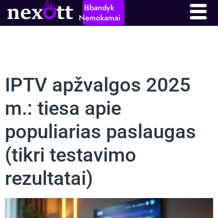
Išbandyk
Nemokamai
IPTV apžvalgos 2025
m.: tiesa apie
populiarias paslaugas
(tikri testavimo
rezultatai)