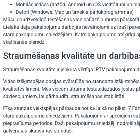
Mobilās ierīces (dažādi Android un iOS viedtālruņi un pl
Datori (Windows, Mac un tīmekļa pārlūkprogrammas)
Mūsu daudzveidīgā testēšanas vide palīdzēja mums pārskatīt 
Lielākā daļa pakalpojumu darbojās nevainojami uz īpaši pared
starp pakalpojumu sniedzējiem. Katrs pakalpojums atšķirīgi a
skatīšanās pieredzi.
Straumēšanas kvalitāte un darbības
Straumēšanas kvalitāte ir jebkura vērtīga IPTV pakalpojuma dz
Video izšķirtspējas opcijas svārstījās no standarta izšķirtspē
kvalitātes līmeni. Mēs veicām ātruma testus dažādos joslas 
savienojumiem, lai pārbaudītu straumēšanas stabilitāti.
Pīķa stundas veiktspējas pārbaude notika laikā no plkst. 7 līdz
starp pakalpojumu sniedzējiem. Pakalpojumi ar spēcīgiem satu
pieprasījuma periodos. Daži pakalpojumu sniedzēji nodrošināja 
galvenajās skatīšanās stundās.