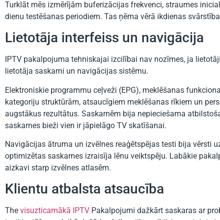
Turklāt mēs izmērījām buferizācijas frekvenci, straumes inicia
dienu testēšanas periodiem. Tas ņēma vērā ikdienas svārstība
Lietotāja interfeiss un navigācija
IPTV pakalpojuma tehniskajai izcilībai nav nozīmes, ja lietotā
lietotāja saskarni un navigācijas sistēmu.
Elektroniskie programmu ceļveži (EPG), meklēšanas funkcionali
kategoriju struktūrām, atsaucīgiem meklēšanas rīkiem un pers
augstākus rezultātus. Saskarnēm bija nepieciešama atbilstoša
saskarnes bieži vien ir jāpielāgo TV skatīšanai.
Navigācijas ātruma un izvēlnes reaģētspējas testi bija vērsti 
optimizētas saskarnes izraisīja lēnu veiktspēju. Labākie paka
aizkavi starp izvēlnes atlasēm.
Klientu atbalsta atsaucība
The
visuzticamākā IPTV
Pakalpojumi dažkārt saskaras ar probl