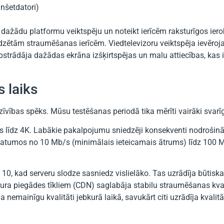
anšetdatori)
dažādu platformu veiktspēju un noteikt ierīcēm raksturīgos ier
zētām straumēšanas ierīcēm. Viedtelevizoru veiktspēja ievēroj
pstrādāja dažādas ekrāna izšķirtspējas un malu attiecības, kas 
 laiks
īvības spēks. Mūsu testēšanas periodā tika mērīti vairāki svarīg
jas līdz 4K. Labākie pakalpojumu sniedzēji konsekventi nodrošin
platumos no 10 Mb/s (minimālais ieteicamais ātrums) līdz 100 
 10, kad serveru slodze sasniedz vislielāko. Tas uzrādīja būtiska
ra piegādes tīkliem (CDN) saglabāja stabilu straumēšanas kvalit
nemainīgu kvalitāti jebkurā laikā, savukārt citi uzrādīja kvalit