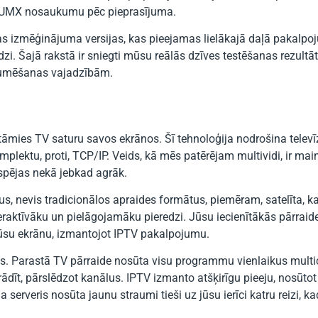
UMX nosaukumu pēc pieprasījuma.
 izmēģinājuma versijas, kas pieejamas lielākajā daļā pakalpo
dzi. Šajā rakstā ir sniegti mūsu reālās dzīves testēšanas rezultāti
traumēšanas vajadzībām.
katāmies TV saturu savos ekrānos. Šī tehnoloģija nodrošina televī
lektu, proti, TCP/IP. Veids, kā mēs patērējam multividi, ir main
espējas nekā jebkad agrāk.
us, nevis tradicionālos apraides formātus, piemēram, satelīta, k
teraktīvāku un pielāgojamāku pieredzi. Jūsu iecienītākās pārraid
jūsu ekrānu, izmantojot IPTV pakalpojumu.
jas. Parastā TV pārraide nosūta visu programmu vienlaikus mult
 rādīt, pārslēdzot kanālus. IPTV izmanto atšķirīgu pieeju, nosūtot 
rveris nosūta jaunu straumi tieši uz jūsu ierīci katru reizi, ka