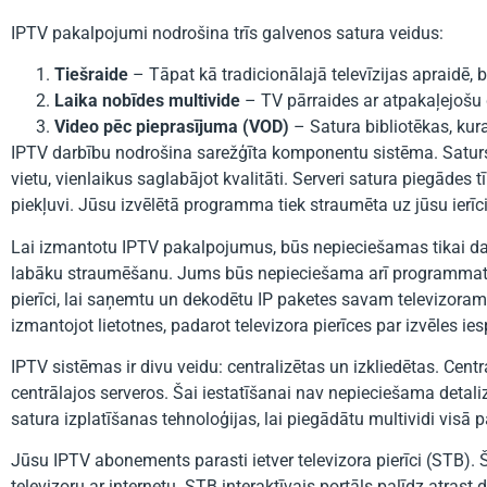
IPTV pakalpojumi nodrošina trīs galvenos satura veidus:
Tiešraide
– Tāpat kā tradicionālajā televīzijas apraidē, b
Laika nobīdes multivide
– TV pārraides ar atpakaļejošu 
Video pēc pieprasījuma (VOD)
– Satura bibliotēkas, kura
IPTV darbību nodrošina sarežģīta komponentu sistēma. Saturs 
vietu, vienlaikus saglabājot kvalitāti. Serveri satura piegādes
piekļuvi. Jūsu izvēlētā programma tiek straumēta uz jūsu ierīci
Lai izmantotu IPTV pakalpojumus, būs nepieciešamas tikai da
labāku straumēšanu. Jums būs nepieciešama arī programmatūr
pierīci, lai saņemtu un dekodētu IP paketes savam televizoram. 
izmantojot lietotnes, padarot televizora pierīces par izvēles ies
IPTV sistēmas ir divu veidu: centralizētas un izkliedētas. Cent
centrālajos serveros. Šai iestatīšanai nav nepieciešama detal
satura izplatīšanas tehnoloģijas, lai piegādātu multividi visā 
Jūsu IPTV abonements parasti ietver televizora pierīci (STB). 
televizoru ar internetu. STB interaktīvais portāls palīdz atra