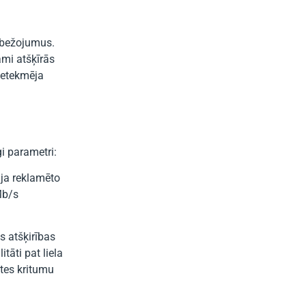
obežojumus.
ami atšķīrās
ietekmēja
i parametri:
āja reklamēto
Mb/s
s atšķirības
āti pat liela
ātes kritumu