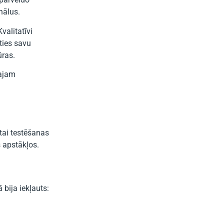
nālus.
valitatīvi
ties savu
ūras.
kajam
tai testēšanas
 apstākļos.
bija iekļauts: