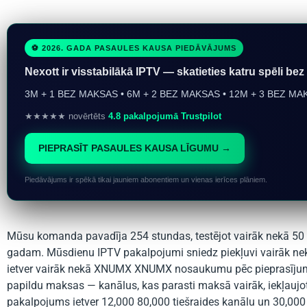
⚽ 2026. GADA PASAULES KAUSA PIEDĀVĀJUMS
Nexott ir visstabilākā IPTV — skatieties katru spēli bez
3M + 1 BEZ MAKSAS • 6M + 2 BEZ MAKSAS • 12M + 3 BEZ MA
★★★★★ novērtēts
4.8 pakalpojumā Trustpilot
PIEPRASĪT PASAULES KAUSA LĪGUMU →
Piedāvājums ir spēkā tikai jauniem abonentiem un vienas ierīces plāniem.
Mūsu komanda pavadīja 254 stundas, testējot vairāk nekā 50 A
gadam. Mūsdienu IPTV pakalpojumi sniedz piekļuvi vairāk nek
ietver vairāk nekā XNUMX XNUMX nosaukumu pēc pieprasījum
papildu maksas — kanālus, kas parasti maksā vairāk, iekļaujo
pakalpojums ietver 12,000 80,000 tiešraides kanālu un 30,00