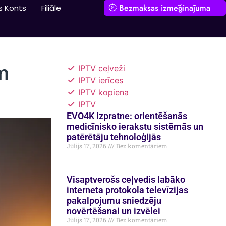
Bezmaksas izmēģinājuma
s Konts
Filiāle
m
IPTV ceļveži
IPTV ierīces
IPTV kopiena
IPTV
EVO4K izpratne: orientēšanās
medicīnisko ierakstu sistēmās un
patērētāju tehnoloģijās
Jūlijs 17, 2026
Bez komentāriem
Visaptverošs ceļvedis labāko
interneta protokola televīzijas
pakalpojumu sniedzēju
novērtēšanai un izvēlei
Jūlijs 17, 2026
Bez komentāriem