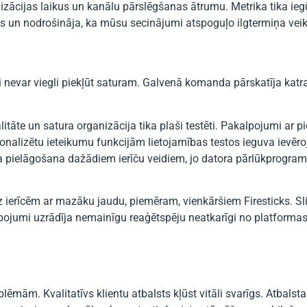
lizācijas laikus un kanālu pārslēgšanas ātrumu. Metrika tika ie
s un nodrošināja, ka mūsu secinājumi atspoguļo ilgtermiņa veik
ji nevar viegli piekļūt saturam. Galvenā komanda pārskatīja kat
tāte un satura organizācija tika plaši testēti. Pakalpojumi ar 
onalizētu ieteikumu funkcijām lietojamības testos ieguva ievēr
 pielāgošana dažādiem ierīču veidiem, jo ​​datora pārlūkprogr
uz ierīcēm ar mazāku jaudu, piemēram, vienkāršiem Firesticks. Sli
lpojumi uzrādīja nemainīgu reaģētspēju neatkarīgi no platforma
ēmām. Kvalitatīvs klientu atbalsts kļūst vitāli svarīgs. Atbalst