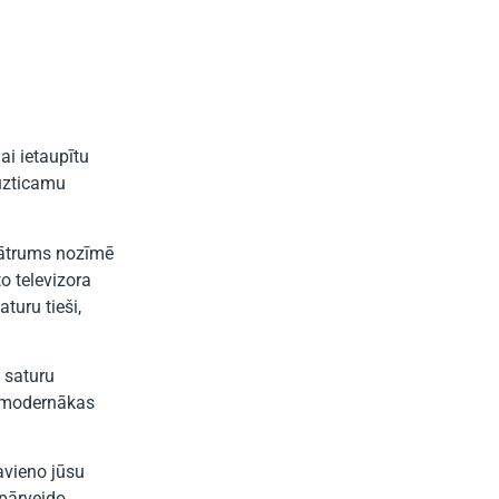
ai ietaupītu
 uzticamu
 ātrums nozīmē
 televizora
turu tieši,
s saturu
o modernākas
avieno jūsu
 pārveido