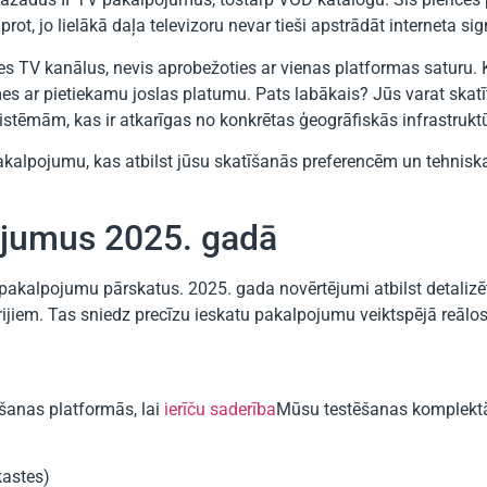
rot, jo lielākā daļa televizoru nevar tieši apstrādāt interneta sig
des TV kanālus, nevis aprobežoties ar vienas platformas saturu. K
s ar pietiekamu joslas platumu. Pats labākais? Jūs varat skatī
 sistēmām, kas ir atkarīgas no konkrētas ģeogrāfiskās infrastrukt
pakalpojumu, kas atbilst jūsu skatīšanās preferencēm un tehnis
ojumus 2025. gadā
pakalpojumu pārskatus. 2025. gada novērtējumi atbilst detalizē
ijiem. Tas sniedz precīzu ieskatu pakalpojumu veiktspējā reālos
anas platformās, lai
ierīču saderība
Mūsu testēšanas komplektā 
kastes)