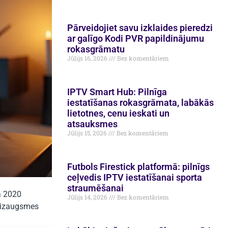
Pārveidojiet savu izklaides pieredzi
ar galīgo Kodi PVR papildinājumu
rokasgrāmatu
Jūlijs 16, 2026
Bez komentāriem
IPTV Smart Hub: Pilnīga
iestatīšanas rokasgrāmata, labākās
lietotnes, cenu ieskati un
atsauksmes
Jūlijs 15, 2026
Bez komentāriem
Futbols Firestick platformā: pilnīgs
ceļvedis IPTV iestatīšanai sporta
straumēšanai
a 2020
Jūlijs 14, 2026
Bez komentāriem
u izaugsmes