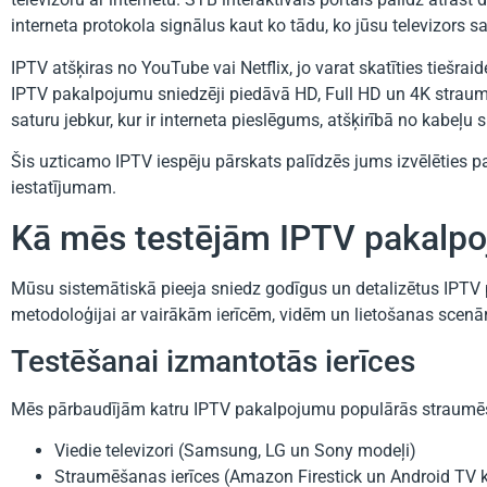
interneta protokola signālus kaut ko tādu, ko jūsu televizors sap
IPTV atšķiras no YouTube vai Netflix, jo varat skatīties tiešrai
IPTV pakalpojumu sniedzēji piedāvā HD, Full HD un 4K straume
saturu jebkur, kur ir interneta pieslēgums, atšķirībā no kabeļu
Šis uzticamo IPTV iespēju pārskats palīdzēs jums izvēlēties 
iestatījumam.
Kā mēs testējām IPTV pakalp
Mūsu sistemātiskā pieeja sniedz godīgus un detalizētus IPTV 
metodoloģijai ar vairākām ierīcēm, vidēm un lietošanas scenār
Testēšanai izmantotās ierīces
Mēs pārbaudījām katru IPTV pakalpojumu populārās straumēš
Viedie televizori (Samsung, LG un Sony modeļi)
Straumēšanas ierīces (Amazon Firestick un Android TV 