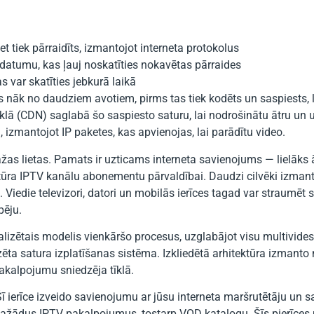
et tiek pārraidīts, izmantojot interneta protokolus
datumu, kas ļauj noskatīties nokavētas pārraides
s var skatīties jebkurā laikā
nāk no daudziem avotiem, pirms tas tiek kodēts un saspiests, l
 tīklā (CDN) saglabā šo saspiesto saturu, lai nodrošinātu ātru un
, izmantojot IP paketes, kas apvienojas, lai parādītu video.
žas lietas. Pamats ir uzticams interneta savienojums — lielāks
a IPTV kanālu abonementu pārvaldībai. Daudzi cilvēki izmanto
Viedie televizori, datori un mobilās ierīces tagad var straumēt sa
pēju.
ralizētais modelis vienkāršo procesus, uzglabājot visu multivide
izēta satura izplatīšanas sistēma. Izkliedētā arhitektūra izmant
pakalpojumu sniedzēja tīklā.
Šī ierīce izveido savienojumu ar jūsu interneta maršrutētāju un s
st dažādus IPTV pakalpojumus, tostarp VOD katalogu. Šīs pierīces