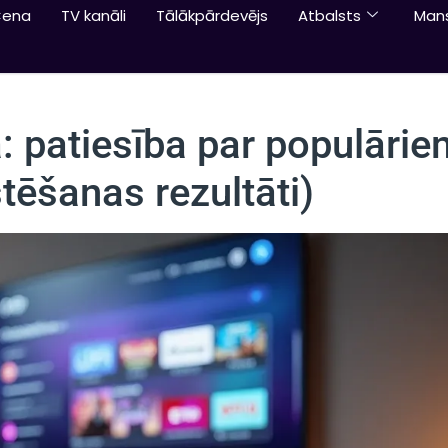
Cena
TV kanāli
Tālākpārdevējs
Atbalsts
Man
: patiesība par populārie
tēšanas rezultāti)