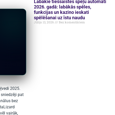
Labākie tiešsaistes spēļu automāti
2026. gadā: labākās spēles,
funkcijas un kazino ieskati
spēlēšanai uz īstu naudu
Jūlijs 13, 2026
Bez komentāriem
ļvedi 2025.
sniedzēji pat
anālus bez
taLizard
ēl vairāk,