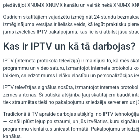
piedāvājot XNUMX XNUMX kanālu un vairāk nekā XNUMX XN
Gudriem skatītājiem vajadzētu izmēģināt 24 stundu bezmaksas
izmēģinājuma versijas ir lielisks veids, kā iegūt praktisku piere
jums izvēlēties IPTV pakalpojumu, kas lieliski atbilst jūsu s
Kas ir IPTV un kā tā darbojas?
IPTV (interneta protokola televīzija) ir mainījusi to, kā mēs s
programmu un video saturu, izmantojot interneta protokolu komp
laikiem, sniedzot mums lielāku elastību un personalizācijas i
IPTV televīzijas signālus nosūta, izmantojot interneta protokol
zemes antenas. Šī būtiskā atšķirība ļauj skatītājiem baudīt in
tiek straumētas tieši no pakalpojumu sniedzēja serveriem uz 
Tradicionālā TV apraide darbojas atšķirīgi no IPTV tehnoloģi
— kanāli plūst lejup pa straumi, un jūs izvēlaties, kuru signālu
programmu vienlaikus unicast formātā. Pakalpojumu sniedzēja se
kanālus.