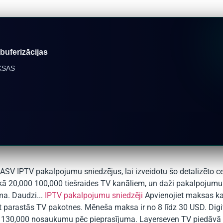
 buferizācijas
KSAS
SV IPTV pakalpojumu sniedzējus, lai izveidotu šo detalizēto ce
ā 20,000 100,000 tiešraides TV kanāliem, un daži pakalpojumu 
a. Daudzi...
IPTV pakalpojumu sniedzēji
Apvienojiet maksas k
t parastās TV pakotnes. Mēneša maksa ir no 8 līdz 30 USD. Digi
0 130,000 nosaukumu pēc pieprasījuma. Layerseven TV piedāvā v