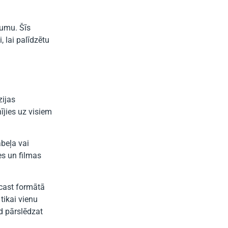
jumu. Šīs
, lai palīdzētu
zijas
ījies uz visiem
abeļa vai
es un filmas
icast formātā
tikai vienu
d pārslēdzat