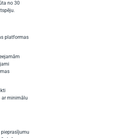
gūta no 30
tspēju.
ras platformas
pieejamām
ojami
ammas
kti
s ar minimālu
a pieprasījumu