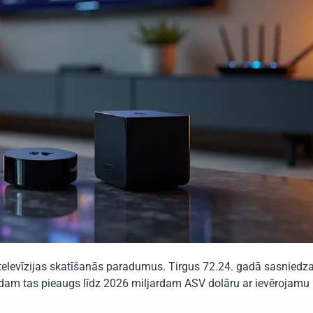
u televīzijas skatīšanās paradumus. Tirgus 72.24. gadā sasniedz
gadam tas pieaugs līdz 2026 miljardam ASV dolāru ar ievērojam