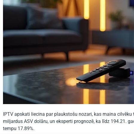
IPTV apskati liecina par plaukstošu nozari, kas maina cilvēk
miljardus ASV dolāru, un eksperti prognozē, ka līdz 194.21. 
tempu 17.89%.