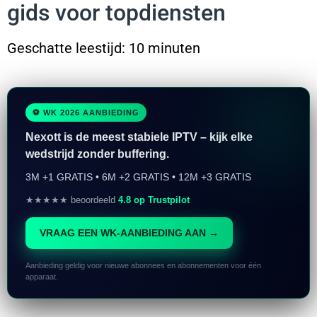
gids voor topdiensten
Geschatte leestijd: 10 minuten
⚽ WK 2026 AANBIEDING
Nexott is de meest stabiele IPTV – kijk elke
wedstrijd zonder buffering.
3M +1 GRATIS • 6M +2 GRATIS • 12M +3 GRATIS
★★★★★ beoordeeld
4.8 op Trustpilot
VRAAG EEN WK-AANBIEDING AAN →
Aanbieding geldig voor nieuwe abonnees en abonnementen voor één
apparaat.