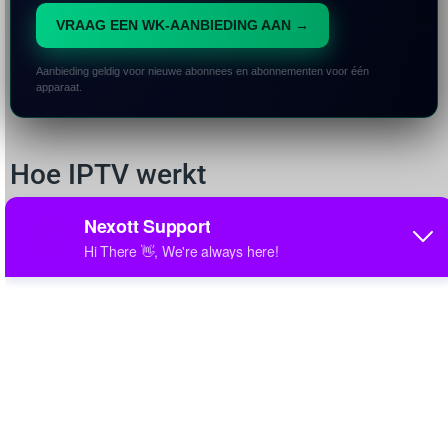
VRAAG EEN WK-AANBIEDING AAN →
Aanbieding geldig voor nieuwe abonnees en abonnementen voor één
apparaat.
Hoe IPTV werkt
IPTV levert televisieprogramma's via je internetverbinding.
Dit betekent dat je kunt kijken naar...
live tv
, films en tv-
programma's op aanvraag, overal waar een
internetverbinding is. Het proces omvat doorgaans het
abonneren op een dienst, het downloaden van een
compatibele app of het gebruik van een webplayer, en
vervolgens
een M3U-URL of Xtream-code invoeren
om
toegang te krijgen tot de kanalen van uw keuze. Sommige
providers bieden speciale apps aan voor eenvoudigere
toegang. Cruciaal is dat de kwaliteit van uw