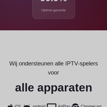
Uptime-garantie
Wij ondersteunen alle IPTV-spelers
voor
alle apparaten
iOS
android
AirPlay
Chromecast