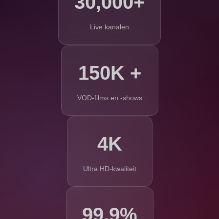
30,000+
Live kanalen
150K +
VOD-films en -shows
4K
Ultra HD-kwaliteit
99.9%