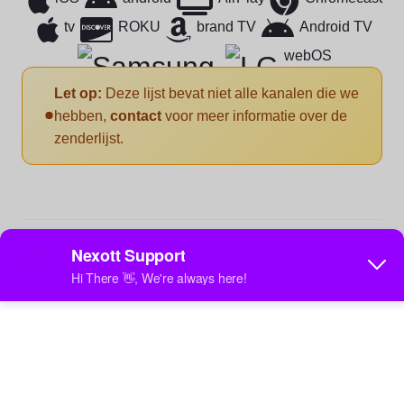
tv
ROKU
brand TV
Android TV
webOS
Let op:
Deze lijst bevat niet alle kanalen die we
hebben,
contact
voor meer informatie over de
zenderlijst.
Alle landen