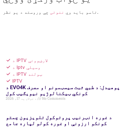
چې وروسته د يو نظر.
تاسو باید وي
ننوتی
د IPTV لارښوونې
د Iptv وسیلې
د IPTV ټولنه
IPTV
د EVO4K پوهیدل: د طبي ثبت سیسټمونو او مصرف
کونکي ټیکنالوژیو نیویګیټ کول
No Comments
د جولای په 17، 2026
د غوره انټرنیټ پروتوکول تلویزیون چمتو
کونکو ارزونې او غوره کولو لپاره جامع