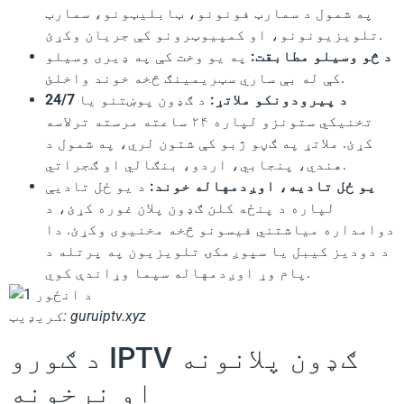
په شمول د سمارټ فونونو، ټابلیټونو، سمارټ
تلویزیونونو، او کمپیوټرونو کې جریان وکړئ.
د څو وسیلو مطابقت:
په یو وخت کې په ډیری وسیلو
کې له بې ساري سټریمینګ څخه خوند واخلئ.
24/7 د پیرودونکو ملاتړ:
د ګډون پوښتنو یا
تخنیکي ستونزو لپاره ۲۴ ساعته مرسته ترلاسه
کړئ. ملاتړ په ګڼو ژبو کې شتون لري، په شمول د
هندي، پنجابي، اردو، بنګالي او ګجراتي.
یو ځل تادیه، اوږدمهاله خوند:
د یو ځل تادیې
لپاره د پنځه کلن ګډون پلان غوره کړئ، د
دوامداره میاشتني فیسونو څخه مخنیوی وکړئ. دا
د دودیز کیبل یا سپوږمکۍ تلویزیون په پرتله د
پام وړ اوږدمهاله سپما وړاندې کوي.
کریډیټ: guruiptv.xyz
د ګورو IPTV ګډون پلانونه
او نرخونه