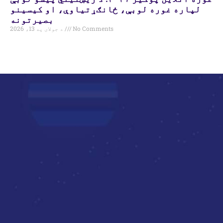
لپاره غوره لوبې، ځانګړتیاوې، او کیسینو
بصیرتونه
No Comments
د جولای په 13، 2026