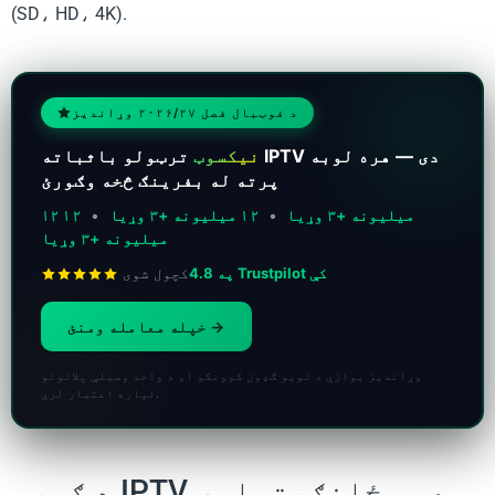
(SD، HD، 4K).
د فوټبال فصل ۲۰۲۶/۲۷ وړاندیز
نیکسوټ
ترټولو باثباته IPTV دی — هره لوبه
پرته له بفرینګ څخه وګورئ
۱۲ میلیونه +۳ وړیا
•
۱۲ میلیونه +۳ وړیا
•
۱۲
میلیونه +۳ وړیا
4.8 په Trustpilot کې
کچول شوی
خپله معامله ومنئ
وړاندیز یوازې د نویو ګډون کوونکو او د واحد وسیلې پلانونو
لپاره اعتبار لري.
د ګورو IPTV مهمې ځانګړتیاوې