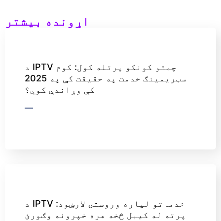
اړونده بیشتر
د IPTV چمتو کونکو پرتله کول: کوم
سټریمینګ خدمت په حقیقت کې په 2025
کې وړاندې کوي؟
د IPTV خدماتو لپاره وروستۍ لارښود:
پرته له کیبل څخه هره خپرونه وګورئ