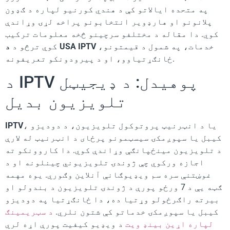
په متحده ایالاتو کې د هندي کورنیو لپاره د ګډون
پلانونو او هارډویر انتخابونو پراخه لړۍ وړاندې
کوي. دا مقاله د مختلفو سرچینو څخه معلومات ترکیب
خدمات، په شمول د قیمتونو،
د USA IPTV
کوي ترڅو د
ځانګړتیاوو، او د پیرودونکو تعریفونه.
د IPTV پوهیدل: د ډیجیټل
تلویزیون بدیل
، یا د انټرنیټ پروتوکول تلویزیون، د دودیزو
IPTV
کیبل یا سپوږمکۍ سیسټمونو پرځای د انټرنیټ له لارې
د تلویزیون مینځپانګې وړاندې کوي. دا کاروونکو ته
اجازه ورکوي چې ژوندۍ تلویزیوني چینلونه او د
غوښتنې سره سم ویډیوګانې آنلاین وګوري. یوه مهمه
ګټه یې د 7 ورځو پورې د ژوندۍ تلویزیون د بندولو او
بیرته راګرځولو وړتیا ده، دا ځانګړتیا په دودیزو
کیبل یا سپوږمکۍ خدماتو کې شتون نلري.
د سټریمینګ
لپاره اړین بینډ ویت
د ویډیو کیفیت پورې اړه لري