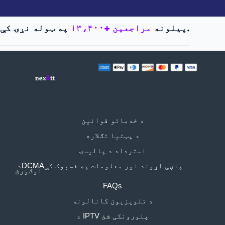
په ټوله نړۍ کې.
پیلونه
۱۳،۴۰۰+ مراجعین
د خدماتو قوانين
د پټتیا تګلاره
استرداد د پالیسۍ
د ‏‎DCMA‎‏ پاڼې اړوند نور معلومات په فسبوک کې
اوګورئ
FAQs
د تلویزیون کانالونه
د IPTV پلورونکی شئ