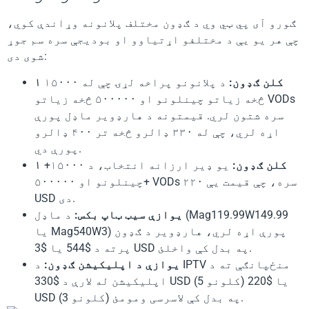
ګورو آی پي ټي وي د ګډون مختلف پلانونه وړاندې کوي،
چې هر یو یې د مختلفو اړتیاوو او بودیجې سره سم جوړ
شوی دی:
۱ کلن ګډون:
د پلانونو پراخه لړۍ چې له ۱۵۰۰۰
څخه زیاتو چینلونو او ۵۰۰۰۰۰ څخه زیاتو VODs
سره شتون لري. قیمتونه د هارډویر ماډل پورې
اړه لري، چې له ۳۳۰ ډالرو څخه تر ۴۰۰ ډالرو
پورې دي.
۱ کلن ګډون:
یو ډیر ارزانه انتخاب، د ۱۵۰۰۰+
چینلونو او ۵۰۰۰۰۰+ VODs سره، چې قیمت یې ۲۲۰
USD دی.
یوازې سیټ ټاپ بکس:
د ماډل (Mag119.99W149.99
یا Mag540W3) پورې اړه لري، هارډویر د ګډون
پرته د $544 یا $3 USD په بدل کې واخلئ.
یوازې د اپلیکیشن ګډون:
د IPTV منځپانګې ته د
اپلیکیشن له لارې د $330 USD (5 کلونو) یا $220
USD (3 کلونو) په بدل کې لاسرسی ومومئ.