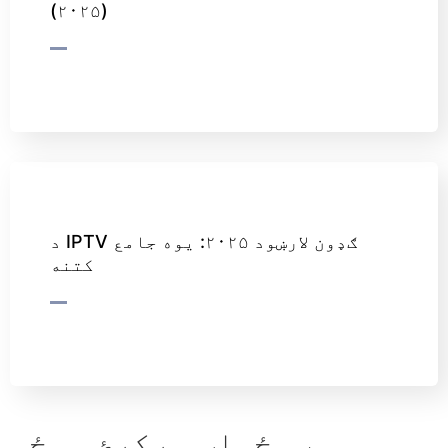
(۲۰۲۵)
د IPTV ګډون لارښود ۲۰۲۵: یوه جامع
کتنه
یو ځواب ورکړئ ووځي