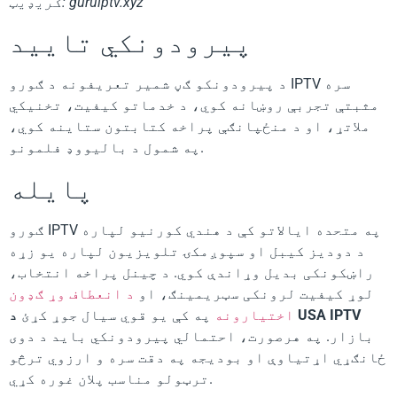
کریډیټ: guruiptv.xyz
پیرودونکي تایید
د پیرودونکو ګڼ شمیر تعریفونه د ګورو IPTV سره
مثبتې تجربې روښانه کوي، د خدماتو کیفیت، تخنیکي
ملاتړ، او د منځپانګې پراخه کتابتون ستاینه کوي،
په شمول د بالیووډ فلمونو.
پایله
ګورو IPTV په متحده ایالاتو کې د هندي کورنیو لپاره
د دودیز کیبل او سپوږمکۍ تلویزیون لپاره یو زړه
راښکونکی بدیل وړاندې کوي. د چینل پراخه انتخاب،
لوړ کیفیت لرونکی سټریمینګ، او
د انعطاف وړ ګډون
د USA IPTV
اختیارونه
په کې یو قوي سیال جوړ کړئ
بازار. په هرصورت، احتمالي پیرودونکي باید د دوی
ځانګړي اړتیاوې او بودیجه په دقت سره و ارزوي ترڅو
ترټولو مناسب پلان غوره کړي.