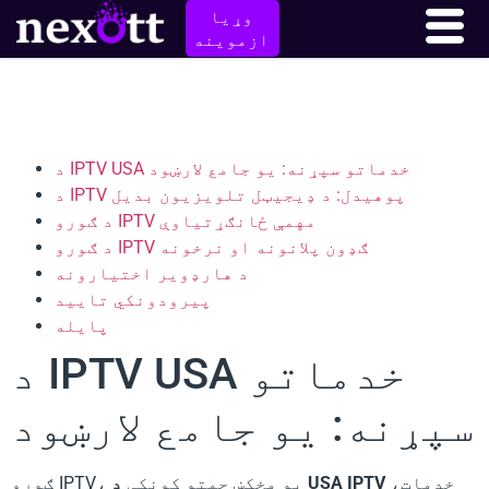
وړیا
ازموينه
د IPTV USA خدماتو سپړنه: یو جامع لارښود
د IPTV پوهیدل: د ډیجیټل تلویزیون بدیل
د ګورو IPTV مهمې ځانګړتیاوې
د ګورو IPTV ګډون پلانونه او نرخونه
د هارډویر اختیارونه
پیرودونکي تایید
پایله
د IPTV USA خدماتو
سپړنه: یو جامع لارښود
خدمات،
د USA IPTV
ګورو IPTV، یو مخکښ چمتو کونکی