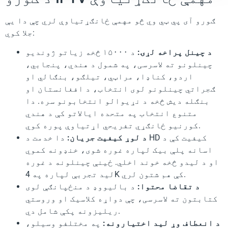
ګورو آی پي ټي وي څو مهمې ځانګړتیاوې لري چې دا یې
جلا کوي:
د چینل پراخه لړۍ:
د ۱۵۰۰۰ څخه زیاتو ژوندیو
چینلونو ته لاسرسی، په شمول د هندي، پنجابي،
اردو، کناډا، مراټي، تیلګو، بنګالي او
ګجراتي چینلونو لوی انتخاب، د افغانستان او
بنګله دیش څخه د نړیوالو انتخابونو سره. دا
متنوع انتخاب په متحده ایالاتو کې د هندي
کورنیو ځانګړي تفریحي اړتیاوې پوره کوي.
د لوړ کیفیت جریان:
دا خدمت د HD کیفیت کې د
اسانه پلې بیک لپاره غوره شوی، خنډونه کموي
او د لیدو څخه خوند اخلي. ځینې چینلونه د غوره
لید تجربې لپاره په 4K کې هم شتون لري.
د تقاضا محتوا:
د بالیووډ د منځپانګې لوی
کتابتون ته لاسرسی، چې دواړه کلاسیک او وروستي
ریلیزونه پکې شامل دي.
د انعطاف وړ لید اختیارونه:
په مختلفو وسیلو،