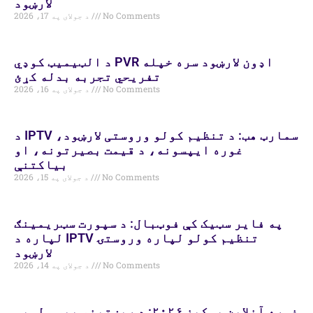
لارښود
No Comments
د جولای په 17، 2026
د الټیمیټ کوډي PVR اډون لارښود سره خپله
تفریحي تجربه بدله کړئ
No Comments
د جولای په 16، 2026
د IPTV سمارټ هب: د تنظیم کولو وروستی لارښود،
غوره ایپسونه، د قیمت بصیرتونه، او
بیاکتنې
No Comments
د جولای په 15، 2026
په فایر سټیک کې فوټبال: د سپورت سټریمینګ
لپاره د IPTV تنظیم کولو لپاره وروستۍ
لارښود
No Comments
د جولای په 14، 2026
غوره آنلاین پوکیز ۲۰۲۶: د ریښتیني پیسو لوبې