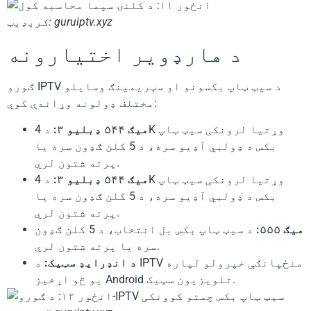
کریډیټ: guruiptv.xyz
د هارډویر اختیارونه
ګورو IPTV د سیټ ټاپ بکسونو او سټریمینګ وسایلو
مختلف ډولونه وړاندې کوي:
میګ ۵۴۴ ډبلیو ۳:
د 4K وړتیا لرونکی سیټ ټاپ
بکس د ډولبي آډیو سره، د 5 کلن ګډون سره یا
پرته شتون لري.
میګ ۵۴۴ ډبلیو ۳:
د 4K وړتیا لرونکی سیټ ټاپ
بکس د ډولبي آډیو سره، د 5 کلن ګډون سره یا
پرته شتون لري.
میګ ۵۵۵:
د سیټ ټاپ بکس بل انتخاب، د 5 کلن ګډون
سره یا پرته شتون لري.
د انډرایډ سټیک:
د IPTV منځپانګې خپرولو لپاره
یو څو اړخیز Android تلویزیون سټیک.