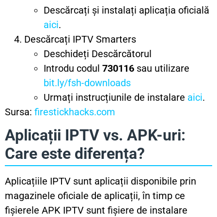
Descărcați și instalați aplicația oficială
aici
.
Descărcați IPTV Smarters
Deschideți Descărcătorul
Introdu codul
730116
sau utilizare
bit.ly/fsh-downloads
Urmați instrucțiunile de instalare
aici
.
Sursa:
firestickhacks.com
Aplicații IPTV vs. APK-uri:
Care este diferența?
Aplicațiile IPTV sunt aplicații disponibile prin
magazinele oficiale de aplicații, în timp ce
fișierele APK IPTV sunt fișiere de instalare