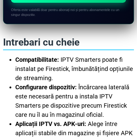
Oferta este valabilă doar pentru abonați noi și pentru abonamentele cu un
singur dispozitiv.
Intrebari cu cheie
Compatibilitate:
IPTV Smarters poate fi
instalat pe Firestick, îmbunătățind opțiunile
de streaming.
Configurare dispozitiv:
Încărcarea laterală
este necesară pentru a instala IPTV
Smarters pe dispozitive precum Firestick
care nu îl au în magazinul oficial.
Aplicații IPTV vs. APK-uri:
Alege între
aplicații stabile din magazine și fișiere APK