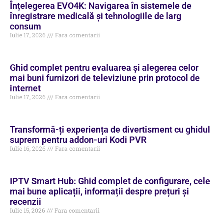
Înțelegerea EVO4K: Navigarea în sistemele de
înregistrare medicală și tehnologiile de larg
consum
Iulie 17, 2026
Fara comentarii
Ghid complet pentru evaluarea și alegerea celor
mai buni furnizori de televiziune prin protocol de
internet
Iulie 17, 2026
Fara comentarii
Transformă-ți experiența de divertisment cu ghidul
suprem pentru addon-uri Kodi PVR
Iulie 16, 2026
Fara comentarii
IPTV Smart Hub: Ghid complet de configurare, cele
mai bune aplicații, informații despre prețuri și
recenzii
Iulie 15, 2026
Fara comentarii