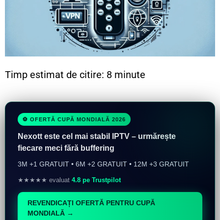
Timp estimat de citire: 8 minute
⚽ OFERTĂ CUPĂ MONDIALĂ 2026
Nexott este cel mai stabil IPTV – urmărește
fiecare meci fără buffering
3M +1 GRATUIT • 6M +2 GRATUIT • 12M +3 GRATUIT
★★★★★ evaluat
4.8 pe Trustpilot
REVENDICAȚI OFERTĂ PENTRU CUPĂ
MONDIALĂ →