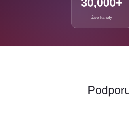
30,000+
Živé kanály
Podporu