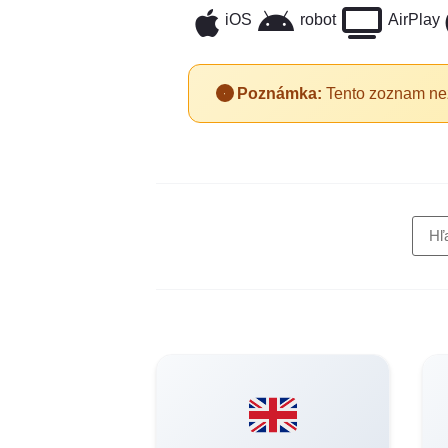
iOS
robot
AirPlay
Poznámka:
Tento zoznam nez