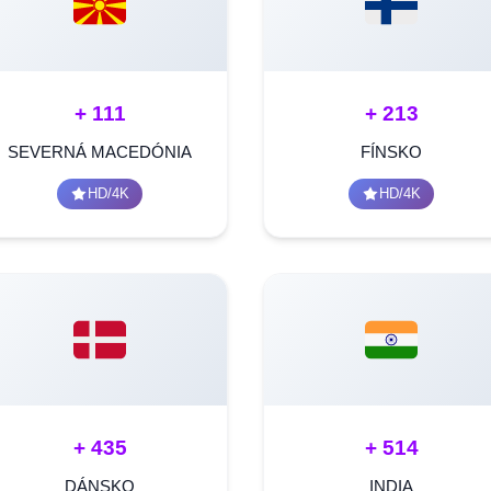
+ 111
+ 213
SEVERNÁ MACEDÓNIA
FÍNSKO
HD/4K
HD/4K
+ 435
+ 514
DÁNSKO
INDIA