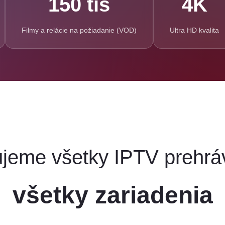
150 tis
4K
Filmy a relácie na požiadanie (VOD)
Ultra HD kvalita
jeme všetky IPTV prehrá
všetky zariadenia