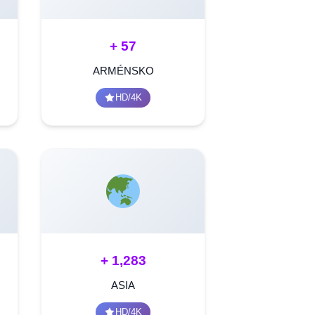
+ 57
ARMÉNSKO
HD/4K
+ 1,283
ASIA
HD/4K