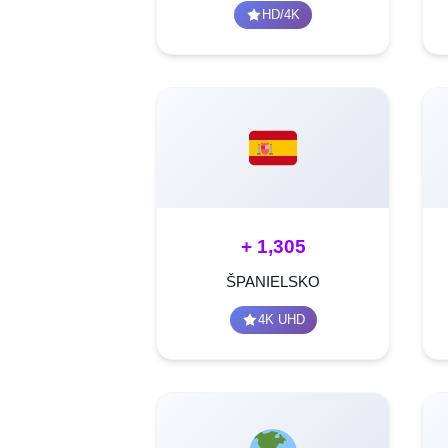
HD/4K
+ 1,305
ŠPANIELSKO
4K UHD