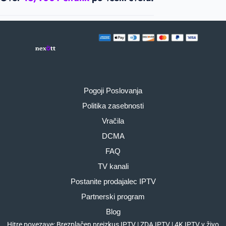
Pogoji Poslovanja
Politika zasebnosti
Vračila
DCMA
FAQ
TV kanali
Postanite prodajalec IPTV
Partnerski program
Blog
Hitre povezave:
Brezplačen preizkus IPTV
|
ZDA IPTV
|
4K IPTV v živo