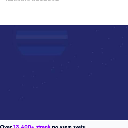
Over
13,400+ strank
po vsem svetu.