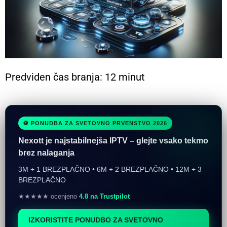
Predviden čas branja: 12 minut
⚽ PONUDBA ZA SVETOVNO PRVENSTVO 2026
Nexott je najstabilnejša IPTV – glejte vsako tekmo
brez nalaganja
3M + 1 BREZPLAČNO • 6M + 2 BREZPLAČNO • 12M + 3
BREZPLAČNO
★★★★★ ocenjeno
4.8 na Trustpilot
IZKORISTITE PONUDBO ZA SVETOVNO