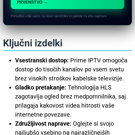
PRVENSTVO →
Ponudba velja samo za nove naročnike in pakete za eno napravo.
Ključni izdelki
Vsestranski dostop:
Prime IPTV omogoča
dostop do tisočih kanalov po vsem svetu
brez visokih stroškov kabelske televizije.
Gladko pretakanje:
Tehnologija HLS
zagotavlja ogled brez medpomnilnika, saj
prilagaja kakovost videa hitrosti vaše
internetne povezave.
Združljivost naprave:
Oglejte si svojo
najljubšo vsebino na najrazličnejših