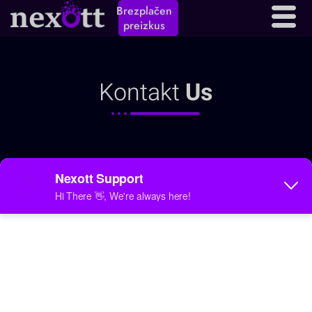
Kontaktirajte nas
Brezplačen
preizkus
Kontakt
Us
pišite nam