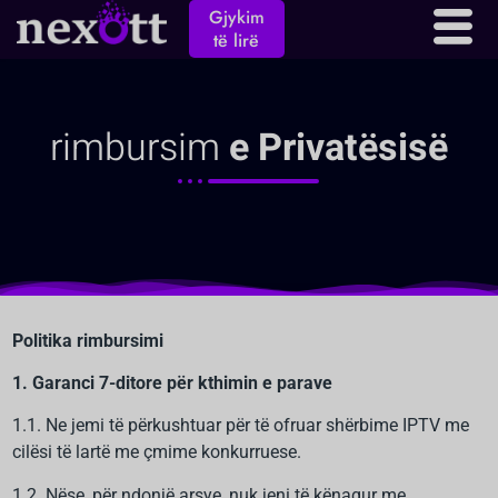
Politika rimbursimi
Gjykim
të lirë
rimbursim
e Privatësisë
Politika rimbursimi
1. Garanci 7-ditore për kthimin e parave
1.1. Ne jemi të përkushtuar për të ofruar shërbime IPTV me
cilësi të lartë me çmime konkurruese.
1.2. Nëse, për ndonjë arsye, nuk jeni të kënaqur me