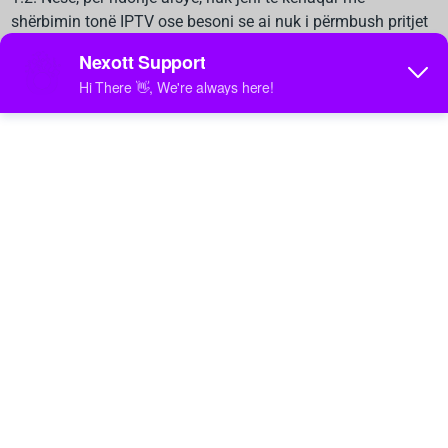
shërbimin tonë IPTV ose besoni se ai nuk i përmbush pritjet
tuaja, keni të drejtë për një
Garanci 100% kthimi të parave
për një periudhë prej shtatë (7) ditësh
nga data e blerjes.
1.3. Gjatë kësaj periudhe 7-ditore, ju mund të kërkoni një
rimbursim të plotë të çmimit të blerjes së paguar për
shërbimin IPTV, pa pasur nevojë të jepni një arsye.
1.4. Klientët mund të iniciojnë një kërkesë për rimbursim
përmes kanaleve tona të mbështetjes duke ndjekur hapat e
treguar. Pasi të miratohet, rimbursimi do të përpunohet me
metodën origjinale të pagesës, në varësi të politikave të
ofruesit të pagesave.
2. Rimbursimet pas periudhës 7-ditore të kthimit të parave
2.1. Pas skadimit të garancisë 7-ditore të kthimit të parave,
rimbursimet nuk do të lëshohen përveç në rrethanat e
kufizuara të mëposhtme: