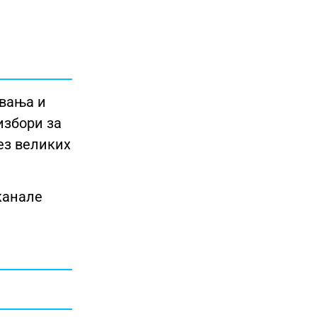
овања и
избори за
ез великих
канале