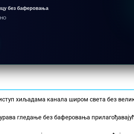
кмицу без баферовања
ТНО
иступ хиљадама канала широм света без вели
гурава гледање без баферовања прилагођавају