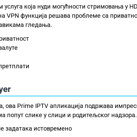
 услуга која нуди могућности стримовања у HD
а VPN функција решава проблеме са приватно
навикама гледања.
риватност
валуте
 претплати
yer
ма, ова Prime IPTV апликација подржава импре
а попут слике у слици и родитељског надзора.
ше задатака истовремено