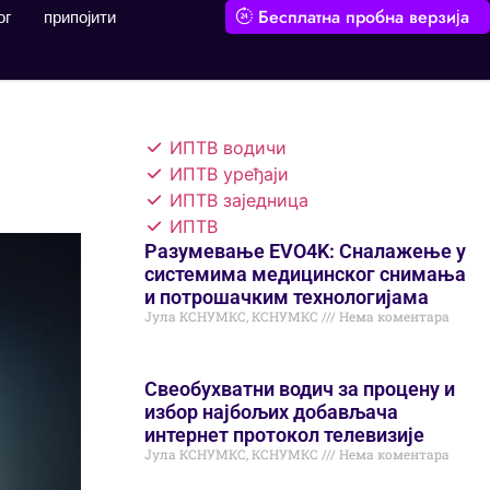
Бесплатна пробна верзија
ог
припојити
ИПТВ водичи
ИПТВ уређаји
ИПТВ заједница
ИПТВ
Разумевање EVO4K: Сналажење у
системима медицинског снимања
и потрошачким технологијама
Јула КСНУМКС, КСНУМКС
Нема коментара
Свеобухватни водич за процену и
избор најбољих добављача
интернет протокол телевизије
Јула КСНУМКС, КСНУМКС
Нема коментара