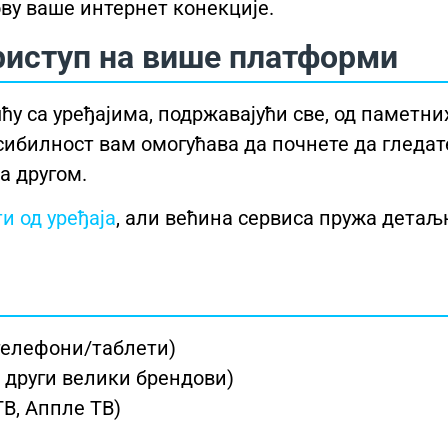
ву ваше интернет конекције.
риступ на више платформи
у са уређајима, подржавајући све, од паметни
ибилност вам омогућава да почнете да гледат
а другом.
и од уређаја
, али већина сервиса пружа детаљ
 телефони/таблети)
 други велики брендови)
ТВ, Аппле ТВ)