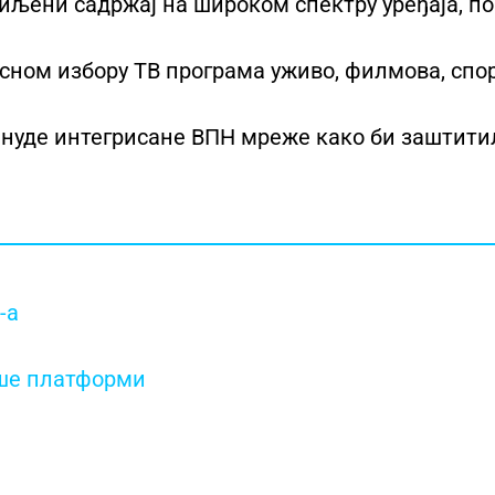
миљени садржај на широком спектру уређаја, п
сном избору ТВ програма уживо, филмова, спор
нуде интегрисане ВПН мреже како би заштити
-а
ише платформи