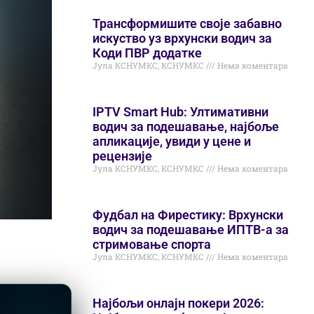
Трансформишите своје забавно
искуство уз врхунски водич за
Коди ПВР додатке
Јула КСНУМКС, КСНУМКС
Нема коментара
IPTV Smart Hub: Ултимативни
водич за подешавање, најбоље
апликације, увиди у цене и
рецензије
Јула КСНУМКС, КСНУМКС
Нема коментара
Фудбал на Фирестику: Врхунски
водич за подешавање ИПТВ-а за
стримовање спорта
Јула КСНУМКС, КСНУМКС
Нема коментара
Најбољи онлајн покери 2026: