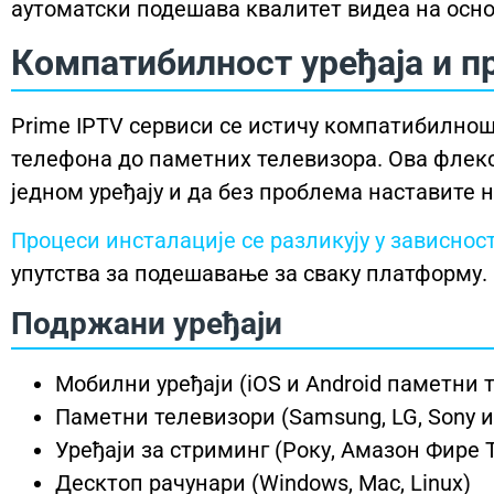
аутоматски подешава квалитет видеа на осно
Компатибилност уређаја и п
Prime IPTV сервиси се истичу компатибилношћ
телефона до паметних телевизора. Ова флекс
једном уређају и да без проблема наставите н
Процеси инсталације се разликују у зависност
упутства за подешавање за сваку платформу.
Подржани уређаји
Мобилни уређаји (iOS и Android паметни
Паметни телевизори (Samsung, LG, Sony и
Уређаји за стриминг (Року, Амазон Фире 
Десктоп рачунари (Windows, Mac, Linux)