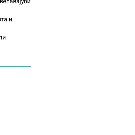
овећавајући
та и
ли