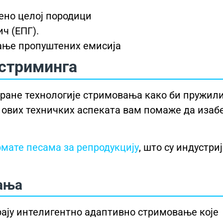
ено целој породици
ч (ЕПГ).
ање пропуштених емисија
 стриминга
иране технологије стримовања како би пружил
 ових техничких аспеката вам помаже да изаб
мате песама за репродукцију
, што су индустри
ања
ају интелигентно адаптивно стримовање које