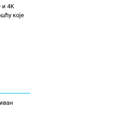
 и 4K
шћу које
сиван