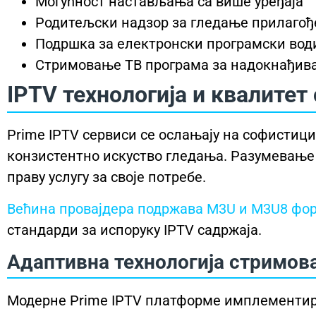
Могућност настављања са више уређаја
Родитељски надзор за гледање прилагођ
Подршка за електронски програмски води
Стримовање ТВ програма за надокнађив
IPTV технологија и квалитет
Prime IPTV сервиси се ослањају на софистиц
конзистентно искуство гледања. Разумевање
праву услугу за своје потребе.
Већина провајдера подржава M3U и M3U8 фор
стандарди за испоруку IPTV садржаја.
Адаптивна технологија стримов
Модерне Prime IPTV платформе имплементир