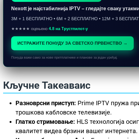
Nexott је најстабилнија IPTV – гледајте сваку ута
3M + 1 БЕСПЛАТНО • 6M + 2 БЕСПЛАТНО • 12M + 3 БЕСПЛА
★★★★★ оцењено
4.8 на Трустпилот-у
ИСТРАЖИТЕ ПОНУДУ ЗА СВЕТСКО ПРВЕНСТВО →
Понуда важи само за нове претплатнике и планове за један уређај.
Кључне Такеаваис
Разноврсни приступ:
Prime IPTV пружа пр
трошкова кабловске телевизије.
Глатко стримовање:
HLS технологија оси
квалитет видеа брзини вашег интернета.