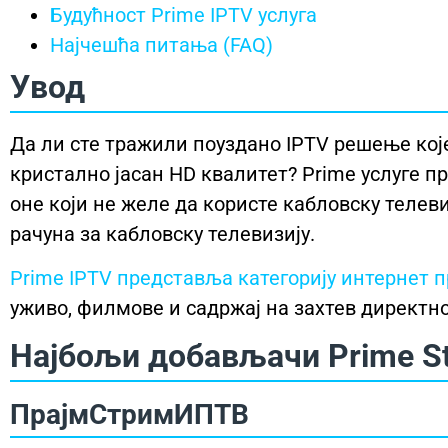
Будућност Prime IPTV услуга
Најчешћа питања (FAQ)
Увод
Да ли сте тражили поуздано IPTV решење ко
кристално јасан HD квалитет? Prime услуге п
оне који не желе да користе кабловску телев
рачуна за кабловску телевизију.
Prime IPTV представља категорију интернет п
уживо, филмове и садржај на захтев директно
Најбољи добављачи Prime St
ПрајмСтримИПТВ