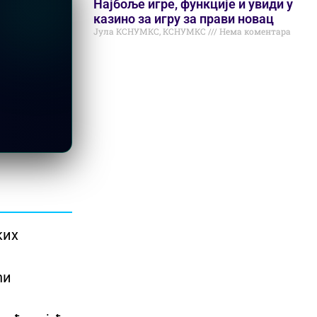
Најбоље игре, функције и увиди у
казино за игру за прави новац
Јула КСНУМКС, КСНУМКС
Нема коментара
ких
ћи