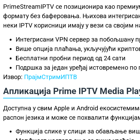
PrimeStreamIPTV се позиционира као премиум
формату без баферовања. Њихова интегрисан
неки IPTV корисници имају у вези са својим 
Интегрисани VPN сервер за побољшану п
Више опција плаћања, укључујући крипто
Бесплатни пробни период од 24 сати
Подршка за један уређај истовремено по
Извор:
ПрајмСтримИПТВ
Апликација Prime IPTV Media Pla
Доступна у свим Apple и Android екосистеми
распон језика и може се похвалити функцијам
Функција слике у слици за обављање ви