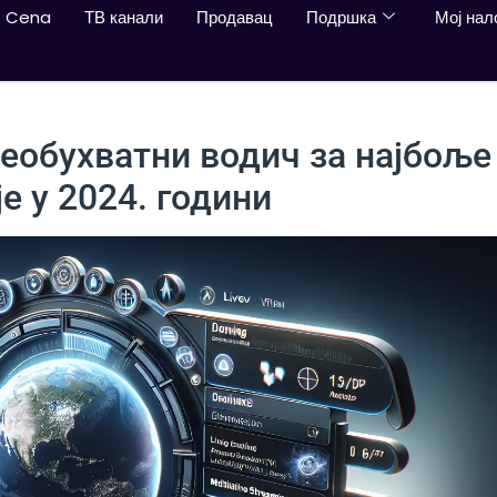
Cena
ТВ канали
Продавац
Подршка
Мој нал
Свеобухватни водич за најбоље
је у 2024. години