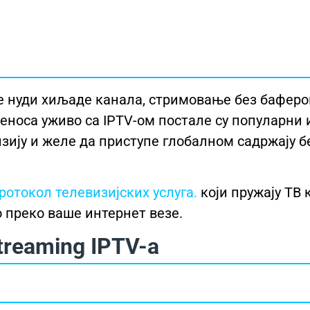
је нуди хиљаде канала, стримовање без бафер
реноса уживо са IPTV-ом постале су популарни 
изију и желе да приступе глобалном садржају б
ротокол телевизијских услуга.
који пружају ТВ 
 преко ваше интернет везе.
reaming IPTV-а