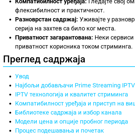
Компатибилност уређаја:
Гледајте свој о
флексибилност и практичност.
Разноврстан садржај:
Уживајте у разновр
серија на захтев са било ког места.
Приватност загарантована:
Неки сервиси 
приватност корисника током стриминга.
Преглед садржаја
Увод
Најбољи добављачи Prime Streaming IPTV
IPTV технологија и квалитет стриминга
Компатибилност уређаја и приступ на в
Библиотеке садржаја и избор канала
Модели цена и опције пробног периода
Процес подешавања и почетак