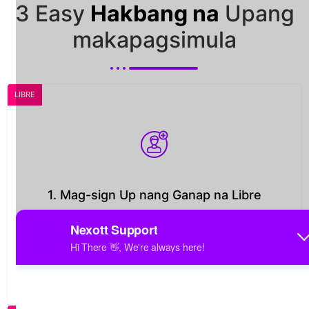
3 Easy
Hakbang na
Upang
makapagsimula
LIBRE
1. Mag-sign Up nang Ganap na Libre
Maaaring tumagal ng 1 hanggang 3 oras ng
trabaho ang prosesong ito. Pakisuri ang
iyong inbox at ang iyong folder ng spam.