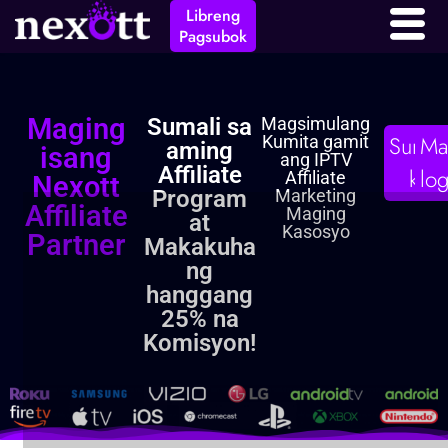
kaanib
Libreng
Pagsubok
Maging
Sumali sa
Magsimulang
Sumal
Ma
Kumita gamit
aming
isang
ang IPTV
Affiliate
ka
log
Affiliate
Nexott
Program
Marketing
Affiliate
Maging
at
Kasosyo
Partner
Makakuha
ng
hanggang
25% na
Komisyon!