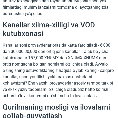
antifriz texnologiyasidan foydalanadi. Bu jonli sport yoki
filmlardagi muhim lahzalarni tomosha qilayotganingizda
buferlashni yo'q qiladi.
Kanallar xilma-xilligi va VOD
kutubxonasi
Kanallar soni provayderlar orasida katta farq qiladi - 6,000
dan 30,000 30,000 dan ortiq jonli kanallar. Talab bo'yicha
kutubxonalar 157,000 XNUMX dan XNUMX XNUMX dan
ortiq nomgacha bo'lgan nomlarni o'z ichiga oladi. Avvalo
o'zingizning ustuvorliklaringiz haqida o'ylab ko'ring - xalqaro
kanallar, sport yoritilishi yoki maxsus dasturlarni
xohlaysizmi? Eng yaxshi provayderlar asosiy tarmoq tarkibi
va eksklyuziv tadbirlarni o'z ichiga oladi. Siz hatto koʻrish
uchun toʻlovli kontentni qoʻshimcha toʻlovsiz olasiz.
Qurilmaning mosligi va ilovalarni
qo'llab-quvvatlash