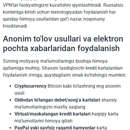
VPN’lar faoliyatingizni kuzatishni qiyinlashtiradi. Ruxsatsiz
kontentga kirish uchun texnologiyadan foydalanish har
qanday himoya usullaridan qatʼi nazar, noqonuniy
hisoblanadi.
Anonim to'lov usullari va elektron
pochta xabarlaridan foydalanish
Sizning moliyaviy ma'lumotlaringiz boshqa himoya
qatlamiga muhtoj. Shaxsni tasdiqlovchi kredit kartalaridan
foydalanish o‘rniga, quyidagilarni sinab ko‘rishingiz mumkin:
Cryptocurrency
Bitcoin kabi to'lashning eng anonim
usuli
Oldindan to'langan debet/sovg'a kartalari
shaxsiy
ma'lumotlaringizni maxfiy saqlang
Virtual/maskalangan kredit kartalari
haqiqiy karta
ma'lumotlarini himoya qilish
PayPal yoki xavfsiz raqamli hamyonlar
karta