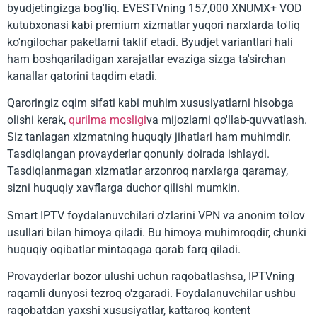
byudjetingizga bog'liq. EVESTVning 157,000 XNUMX+ VOD
kutubxonasi kabi premium xizmatlar yuqori narxlarda to'liq
ko'ngilochar paketlarni taklif etadi. Byudjet variantlari hali
ham boshqariladigan xarajatlar evaziga sizga ta'sirchan
kanallar qatorini taqdim etadi.
Qaroringiz oqim sifati kabi muhim xususiyatlarni hisobga
olishi kerak,
qurilma mosligi
va mijozlarni qo'llab-quvvatlash.
Siz tanlagan xizmatning huquqiy jihatlari ham muhimdir.
Tasdiqlangan provayderlar qonuniy doirada ishlaydi.
Tasdiqlanmagan xizmatlar arzonroq narxlarga qaramay,
sizni huquqiy xavflarga duchor qilishi mumkin.
Smart IPTV foydalanuvchilari o'zlarini VPN va anonim to'lov
usullari bilan himoya qiladi. Bu himoya muhimroqdir, chunki
huquqiy oqibatlar mintaqaga qarab farq qiladi.
Provayderlar bozor ulushi uchun raqobatlashsa, IPTVning
raqamli dunyosi tezroq o'zgaradi. Foydalanuvchilar ushbu
raqobatdan yaxshi xususiyatlar, kattaroq kontent