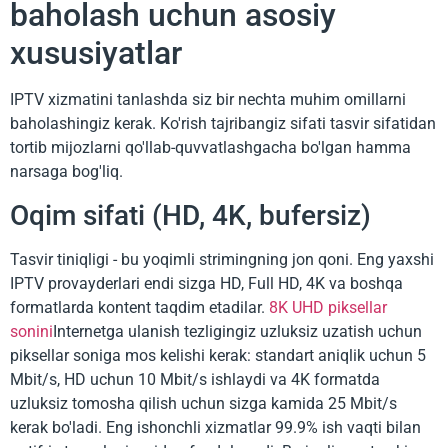
baholash uchun asosiy
xususiyatlar
IPTV xizmatini tanlashda siz bir nechta muhim omillarni
baholashingiz kerak. Ko'rish tajribangiz sifati tasvir sifatidan
tortib mijozlarni qo'llab-quvvatlashgacha bo'lgan hamma
narsaga bog'liq.
Oqim sifati (HD, 4K, bufersiz)
Tasvir tiniqligi - bu yoqimli strimingning jon qoni. Eng yaxshi
IPTV provayderlari endi sizga HD, Full HD, 4K va boshqa
formatlarda kontent taqdim etadilar.
8K UHD piksellar
sonini
Internetga ulanish tezligingiz uzluksiz uzatish uchun
piksellar soniga mos kelishi kerak: standart aniqlik uchun 5
Mbit/s, HD uchun 10 Mbit/s ishlaydi va 4K formatda
uzluksiz tomosha qilish uchun sizga kamida 25 Mbit/s
kerak bo'ladi. Eng ishonchli xizmatlar 99.9% ish vaqti bilan