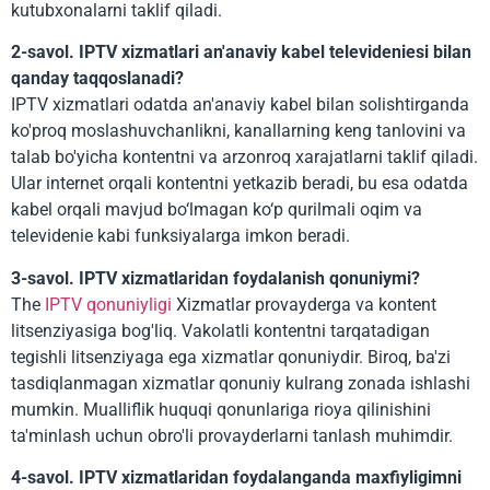
kutubxonalarni taklif qiladi.
2-savol. IPTV xizmatlari an'anaviy kabel televideniesi bilan
qanday taqqoslanadi?
IPTV xizmatlari odatda an'anaviy kabel bilan solishtirganda
ko'proq moslashuvchanlikni, kanallarning keng tanlovini va
talab bo'yicha kontentni va arzonroq xarajatlarni taklif qiladi.
Ular internet orqali kontentni yetkazib beradi, bu esa odatda
kabel orqali mavjud bo‘lmagan ko‘p qurilmali oqim va
televidenie kabi funksiyalarga imkon beradi.
3-savol. IPTV xizmatlaridan foydalanish qonuniymi?
The
IPTV qonuniyligi
Xizmatlar provayderga va kontent
litsenziyasiga bog'liq. Vakolatli kontentni tarqatadigan
tegishli litsenziyaga ega xizmatlar qonuniydir. Biroq, ba'zi
tasdiqlanmagan xizmatlar qonuniy kulrang zonada ishlashi
mumkin. Mualliflik huquqi qonunlariga rioya qilinishini
ta'minlash uchun obro'li provayderlarni tanlash muhimdir.
4-savol. IPTV xizmatlaridan foydalanganda maxfiyligimni