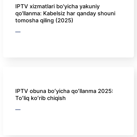
IPTV xizmatlari bo'yicha yakuniy
qo'llanma: Kabelsiz har qanday shouni
tomosha qiling (2025)
IPTV obuna boʻyicha qoʻllanma 2025:
Toʻliq koʻrib chiqish