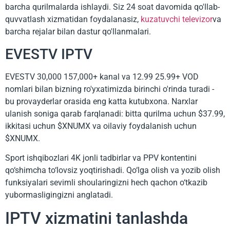
barcha qurilmalarda ishlaydi. Siz 24 soat davomida qo'llab-
quvvatlash xizmatidan foydalanasiz,
kuzatuvchi televizor
va
barcha rejalar bilan dastur qo'llanmalari.
EVESTV IPTV
EVESTV 30,000 157,000+ kanal va 12.99 25.99+ VOD
nomlari bilan bizning ro'yxatimizda birinchi o'rinda turadi -
bu provayderlar orasida eng katta kutubxona. Narxlar
ulanish soniga qarab farqlanadi: bitta qurilma uchun $37.99,
ikkitasi uchun $XNUMX va oilaviy foydalanish uchun
$XNUMX.
Sport ishqibozlari 4K jonli tadbirlar va PPV kontentini
qo‘shimcha to‘lovsiz yoqtirishadi. Qo‘lga olish va yozib olish
funksiyalari sevimli shoularingizni hech qachon o‘tkazib
yubormasligingizni anglatadi.
IPTV xizmatini tanlashda