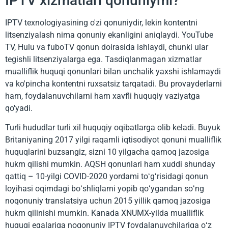
IPTV xizmatlari qonuniymi?
IPTV texnologiyasining o'zi qonuniydir, lekin kontentni
litsenziyalash nima qonuniy ekanligini aniqlaydi. YouTube
TV, Hulu va fuboTV qonun doirasida ishlaydi, chunki ular
tegishli litsenziyalarga ega. Tasdiqlanmagan xizmatlar
mualliflik huquqi qonunlari bilan unchalik yaxshi ishlamaydi
va ko'pincha kontentni ruxsatsiz tarqatadi. Bu provayderlarni
ham, foydalanuvchilarni ham xavfli huquqiy vaziyatga
qo'yadi.
Turli hududlar turli xil huquqiy oqibatlarga olib keladi. Buyuk
Britaniyaning 2017 yilgi raqamli iqtisodiyot qonuni mualliflik
huquqlarini buzsangiz, sizni 10 yilgacha qamoq jazosiga
hukm qilishi mumkin. AQSH qonunlari ham xuddi shunday
qattiq – 10-yilgi COVID-2020 yordami toʻgʻrisidagi qonun
loyihasi oqimdagi boʻshliqlarni yopib qoʻygandan soʻng
noqonuniy translatsiya uchun 2015 yillik qamoq jazosiga
hukm qilinishi mumkin. Kanada XNUMX-yilda mualliflik
huquqi egalariga noqonuniy IPTV foydalanuvchilariga oʻz