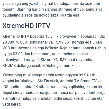
yilda sizga eng yaxshi qiymat beradigan beshta xizmatni
topdim. Ularning har biri sizning striming ehtiyojlaringiz va
byudjetingiz asosida noyob afzalliklarga ega.
XtremeHD IPTV
XtremeHD IPTV bozorda 10 yillik provayder hisoblanadi. Siz
20,000 70,000+ jonli kanal va 15.99 36+ nomga ega ulkan
VOD kutubxonasiga ega bo'lasiz. Rejalar bitta ulanish uchun
oyiga $3.00 dan boshlanadi, qoʻshimcha qoʻshish
imkoniyatlari mavjud. Siz uni XNUMX soat davomida
XNUMX dollarga sinab ko'rishingiz mumkin.
Xizmatning muzlashga qarshi texnologiyasi 99.9% ish
vaqtini kafolatlaydi. Siz Firestick, Android TV, Smart TV va
iOS qurilmalarida 4K sifatli translatsiya qilishingiz mumkin.
Bepul sinov muddati mavjud bo'lmasa-da, pulli variant sizga
xizmatni amalga oshirishdan oldin sinab ko'rish uchun etarli
vaqt beradi.