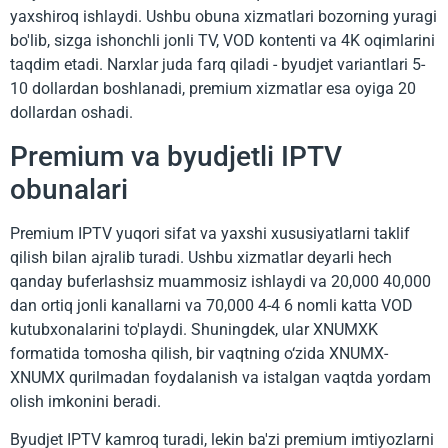
yaxshiroq ishlaydi. Ushbu obuna xizmatlari bozorning yuragi
bo'lib, sizga ishonchli jonli TV, VOD kontenti va 4K oqimlarini
taqdim etadi. Narxlar juda farq qiladi - byudjet variantlari 5-
10 dollardan boshlanadi, premium xizmatlar esa oyiga 20
dollardan oshadi.
Premium va byudjetli IPTV
obunalari
Premium IPTV yuqori sifat va yaxshi xususiyatlarni taklif
qilish bilan ajralib turadi. Ushbu xizmatlar deyarli hech
qanday buferlashsiz muammosiz ishlaydi va 20,000 40,000
dan ortiq jonli kanallarni va 70,000 4-4 6 nomli katta VOD
kutubxonalarini to'playdi. Shuningdek, ular XNUMXK
formatida tomosha qilish, bir vaqtning o‘zida XNUMX-
XNUMX qurilmadan foydalanish va istalgan vaqtda yordam
olish imkonini beradi.
Byudjet IPTV kamroq turadi, lekin ba'zi premium imtiyozlarni