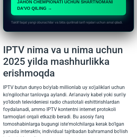
JAHON CHEMPIONATI UCHUN SHARTNOMANI
DA'VO QILING →
Taklif faqat yangi obunachilar va bitta qurilmali tarif rejalari uchun amal qiladi.
IPTV nima va u nima uchun
2025 yilda mashhurlikka
erishmoqda
IPTV butun dunyo bo'ylab millionlab uy xo'jaliklari uchun
ko'ngilochar tanlovga aylandi. An'anaviy kabel yoki sun'iy
yo'ldosh televideniesi radio chastotali eshittirishlardan
foydalanadi, ammo IPTV kontentni internet protokoli
tarmoqlari orqali etkazib beradi. Bu asosiy farq
tomoshabinlarga bugungi iste'molchilarga kerak bo'lgan
yanada interaktiv, individual tajribadan bahramand bo'lish