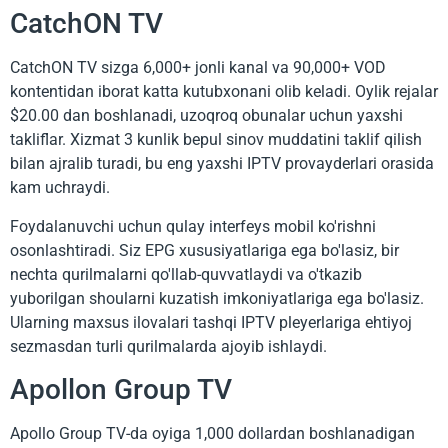
CatchON TV
CatchON TV sizga 6,000+ jonli kanal va 90,000+ VOD
kontentidan iborat katta kutubxonani olib keladi. Oylik rejalar
$20.00 dan boshlanadi, uzoqroq obunalar uchun yaxshi
takliflar. Xizmat 3 kunlik bepul sinov muddatini taklif qilish
bilan ajralib turadi, bu eng yaxshi IPTV provayderlari orasida
kam uchraydi.
Foydalanuvchi uchun qulay interfeys mobil ko'rishni
osonlashtiradi. Siz EPG xususiyatlariga ega bo'lasiz, bir
nechta qurilmalarni qo'llab-quvvatlaydi va o'tkazib
yuborilgan shoularni kuzatish imkoniyatlariga ega bo'lasiz.
Ularning maxsus ilovalari tashqi IPTV pleyerlariga ehtiyoj
sezmasdan turli qurilmalarda ajoyib ishlaydi.
Apollon Group TV
Apollo Group TV-da oyiga 1,000 dollardan boshlanadigan