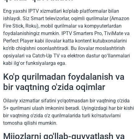
Eng yaxshi IPTV xizmatlari ko'plab platformalar bilan
ishlaydi. Siz Smart televizorlar, oqimli qurilmalar (Amazon
Fire Stick, Roku), mobil qurilmalar va kompyuterlardan
foydalanishingiz mumkin. IPTV Smarters Pro, TiviMate va
Perfect Player kabi ilovalar katta kontent kutubxonalarini
ko'rib chiqishni osonlashtiradi. Bu ilovalar moslashtirish
opsiyalari va Catch-Up TV va elektron dastur qoʻllanmalari
kabi ilgʻor funksiyalarga ega.
Ko'p qurilmadan foydalanish va
bir vaqtning o'zida oqimlar
Oilaviy xizmatlar sifatini yo‘qotmasdan bir vaqtning o‘zida
5+ qurilmani ulash imkonini beradi. Uyingizdagi har bir kishi
bir vaqtning o'zida o'z qurilmalarida turli ko'rsatuvlarni
tomosha qilishi mumkin.
Mijozlarni qo'llab-quvvatlash va