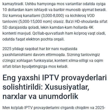
kamaytiradi. Ushbu hamyonga mos variantlar odatda oyiga
10 dollardan kam ishlaydi va baribir munosib qiymat beradi.
Siz kamroq kanallarni (3,000-8,000) va kichikroq VOD
tanlovini (5,000-15,000 nom) olasiz. Ba'zi HD-shoularda sifat
SD darajasida qoladi, lekin kamdan-kam hollarda 4K
kontenti mavjud. Qo'llab-quvvatlash ham ko'proq vaqt oladi,
odatda faqat elektron pochta orqali.
2025 yildagi raqobat har bir narx nuqtasida
yaxshilanishlarni davom ettirmoqda. Sizning tanlovingiz
o'zingiz xohlagan funksiyalar, kontent xilma-xilligi va oqim
sifati bilan byudjetingizga mos keladi.
Eng yaxshi IPTV provayderlari
solishtirildi: Xususiyatlar,
narxlar va unumdorlik
Men ko‘plab IPTV provayderlarini o‘rganib chiqdim va 2025-