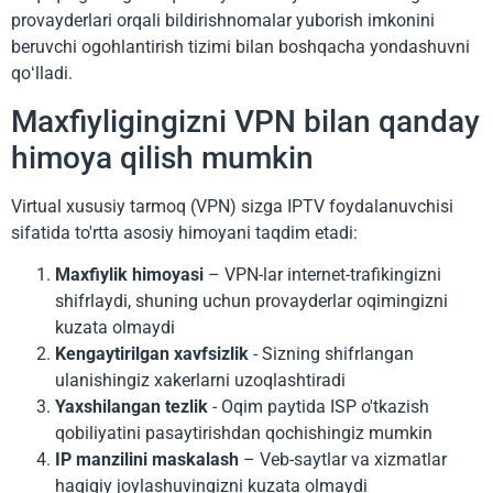
provayderlari orqali bildirishnomalar yuborish imkonini
beruvchi ogohlantirish tizimi bilan boshqacha yondashuvni
qoʻlladi.
Maxfiyligingizni VPN bilan qanday
himoya qilish mumkin
Virtual xususiy tarmoq (VPN) sizga IPTV foydalanuvchisi
sifatida to'rtta asosiy himoyani taqdim etadi:
Maxfiylik himoyasi
– VPN-lar internet-trafikingizni
shifrlaydi, shuning uchun provayderlar oqimingizni
kuzata olmaydi
Kengaytirilgan xavfsizlik
- Sizning shifrlangan
ulanishingiz xakerlarni uzoqlashtiradi
Yaxshilangan tezlik
- Oqim paytida ISP o'tkazish
qobiliyatini pasaytirishdan qochishingiz mumkin
IP manzilini maskalash
– Veb-saytlar va xizmatlar
haqiqiy joylashuvingizni kuzata olmaydi