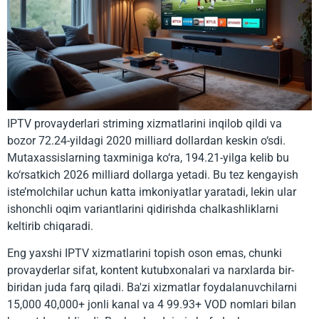
IPTV provayderlari striming xizmatlarini inqilob qildi va
bozor 72.24-yildagi 2020 milliard dollardan keskin o‘sdi.
Mutaxassislarning taxminiga ko‘ra, 194.21-yilga kelib bu
ko‘rsatkich 2026 milliard dollarga yetadi. Bu tez kengayish
iste’molchilar uchun katta imkoniyatlar yaratadi, lekin ular
ishonchli oqim variantlarini qidirishda chalkashliklarni
keltirib chiqaradi.
Eng yaxshi IPTV xizmatlarini topish oson emas, chunki
provayderlar sifat, kontent kutubxonalari va narxlarda bir-
biridan juda farq qiladi. Ba'zi xizmatlar foydalanuvchilarni
15,000 40,000+ jonli kanal va 4 99.93+ VOD nomlari bilan