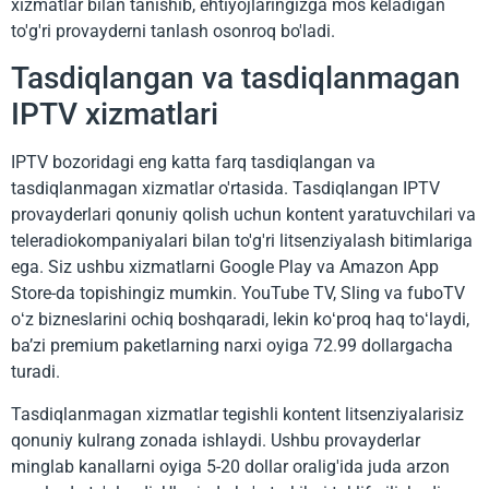
xizmatlar bilan tanishib, ehtiyojlaringizga mos keladigan
to'g'ri provayderni tanlash osonroq bo'ladi.
Tasdiqlangan va tasdiqlanmagan
IPTV xizmatlari
IPTV bozoridagi eng katta farq tasdiqlangan va
tasdiqlanmagan xizmatlar o'rtasida. Tasdiqlangan IPTV
provayderlari qonuniy qolish uchun kontent yaratuvchilari va
teleradiokompaniyalari bilan to'g'ri litsenziyalash bitimlariga
ega. Siz ushbu xizmatlarni Google Play va Amazon App
Store-da topishingiz mumkin. YouTube TV, Sling va fuboTV
oʻz bizneslarini ochiq boshqaradi, lekin koʻproq haq toʻlaydi,
baʼzi premium paketlarning narxi oyiga 72.99 dollargacha
turadi.
Tasdiqlanmagan xizmatlar tegishli kontent litsenziyalarisiz
qonuniy kulrang zonada ishlaydi. Ushbu provayderlar
minglab kanallarni oyiga 5-20 dollar oralig'ida juda arzon