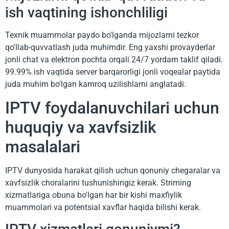
ish vaqtining ishonchliligi
Texnik muammolar paydo bo'lganda mijozlarni tezkor
qo'llab-quvvatlash juda muhimdir. Eng yaxshi provayderlar
jonli chat va elektron pochta orqali 24/7 yordam taklif qiladi.
99.99% ish vaqtida server barqarorligi jonli voqealar paytida
juda muhim bo'lgan kamroq uzilishlarni anglatadi.
IPTV foydalanuvchilari uchun
huquqiy va xavfsizlik
masalalari
IPTV dunyosida harakat qilish uchun qonuniy chegaralar va
xavfsizlik choralarini tushunishingiz kerak. Striming
xizmatlariga obuna bo'lgan har bir kishi maxfiylik
muammolari va potentsial xavflar haqida bilishi kerak.