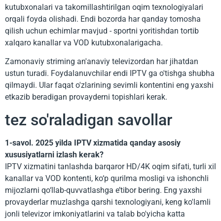
kutubxonalari va takomillashtirilgan oqim texnologiyalari
orqali foyda olishadi. Endi bozorda har qanday tomosha
qilish uchun echimlar mavjud - sportni yoritishdan tortib
xalqaro kanallar va VOD kutubxonalarigacha.
Zamonaviy striming an'anaviy televizordan har jihatdan
ustun turadi. Foydalanuvchilar endi IPTV ga o'tishga shubha
qilmaydi. Ular faqat o'zlarining sevimli kontentini eng yaxshi
etkazib beradigan provayderni topishlari kerak.
tez so'raladigan savollar
1-savol. 2025 yilda IPTV xizmatida qanday asosiy
xususiyatlarni izlash kerak?
IPTV xizmatini tanlashda barqaror HD/4K oqim sifati, turli xil
kanallar va VOD kontenti, ko‘p qurilma mosligi va ishonchli
mijozlarni qo‘llab-quvvatlashga e’tibor bering. Eng yaxshi
provayderlar muzlashga qarshi texnologiyani, keng ko'lamli
jonli televizor imkoniyatlarini va talab bo'yicha katta