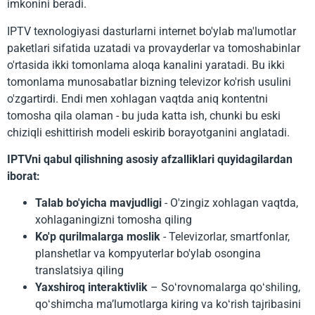
imkonini beradi.
IPTV texnologiyasi dasturlarni internet bo'ylab ma'lumotlar
paketlari sifatida uzatadi va provayderlar va tomoshabinlar
o'rtasida ikki tomonlama aloqa kanalini yaratadi. Bu ikki
tomonlama munosabatlar bizning televizor ko'rish usulini
o'zgartirdi. Endi men xohlagan vaqtda aniq kontentni
tomosha qila olaman - bu juda katta ish, chunki bu eski
chiziqli eshittirish modeli eskirib borayotganini anglatadi.
IPTVni qabul qilishning asosiy afzalliklari quyidagilardan
iborat:
Talab bo'yicha mavjudligi
- O'zingiz xohlagan vaqtda,
xohlaganingizni tomosha qiling
Ko'p qurilmalarga moslik
- Televizorlar, smartfonlar,
planshetlar va kompyuterlar bo'ylab osongina
translatsiya qiling
Yaxshiroq interaktivlik
– Soʻrovnomalarga qoʻshiling,
qoʻshimcha maʼlumotlarga kiring va koʻrish tajribasini