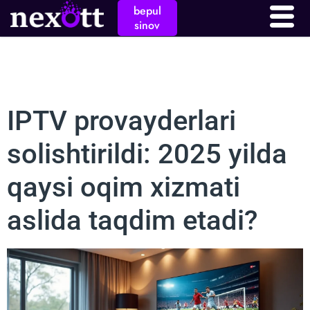
bepul
sinov
IPTV provayderlari
solishtirildi: 2025 yilda
qaysi oqim xizmati
aslida taqdim etadi?