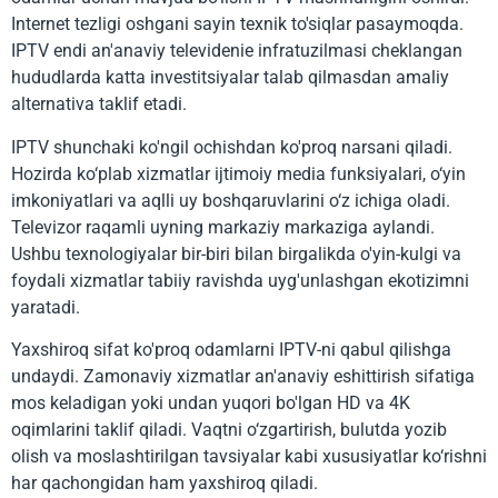
Internet tezligi oshgani sayin texnik to'siqlar pasaymoqda.
IPTV endi an'anaviy televidenie infratuzilmasi cheklangan
hududlarda katta investitsiyalar talab qilmasdan amaliy
alternativa taklif etadi.
IPTV shunchaki ko'ngil ochishdan ko'proq narsani qiladi.
Hozirda ko‘plab xizmatlar ijtimoiy media funksiyalari, o‘yin
imkoniyatlari va aqlli uy boshqaruvlarini o‘z ichiga oladi.
Televizor raqamli uyning markaziy markaziga aylandi.
Ushbu texnologiyalar bir-biri bilan birgalikda o'yin-kulgi va
foydali xizmatlar tabiiy ravishda uyg'unlashgan ekotizimni
yaratadi.
Yaxshiroq sifat ko'proq odamlarni IPTV-ni qabul qilishga
undaydi. Zamonaviy xizmatlar an'anaviy eshittirish sifatiga
mos keladigan yoki undan yuqori bo'lgan HD va 4K
oqimlarini taklif qiladi. Vaqtni o‘zgartirish, bulutda yozib
olish va moslashtirilgan tavsiyalar kabi xususiyatlar ko‘rishni
har qachongidan ham yaxshiroq qiladi.