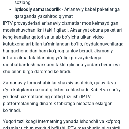
sozlang
Iqtisodiy samaradorlik
- An'anaviy kabel paketlariga
qaraganda yaxshiroq qiymat
IPTV provayderlari an'anaviy xizmatlar mos kelmaydigan
moslashuvchanlikni taklif qiladi. Aksariyat obuna paketlari
keng kanallar qatori va talab boʻyicha ulkan video
kutubxonalari bilan taʼminlangan boʻlib, foydalanuvchilarga
har qachongidan ham koʻproq tanlov beradi. Jismoniy
infratuzilma talablarining yo'qligi provayderlarga
raqobatbardosh narxlarni taklif qilishda yordam beradi va
shu bilan birga daromad keltiradi.
Zamonaviy tomoshabinlar shaxsiylashtirish, qulaylik va
o'yin-kulgilarni nazorat qilishni xohlashadi. Kabel va sun'iy
yo'ldosh xizmatlarining qattiq tuzilishi IPTV
platformalarining dinamik tabiatiga nisbatan eskirgan
ko'rinadi.
Yuqori tezlikdagi internetning yanada ishonchli va ko'proq
odamlar uchun mavjud bo'lishi IPTV mashhurligini oshirdi.