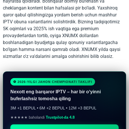
hayratda qoldiradi. Boshqalar doimiy buferlash va
cheklangan kontent bilan hafsalasi pir bo'ladi. Yaxshiroq
qaror qabul qilishingizga yordam berish uchun mashhur
IPTV obuna variantlarini solishtirdik. Bizning tadqiqotimiz
5K oqimlari va 2025% ish vaqtiga ega premium
provayderlardan tortib, oyiga XNUMX dollardan
boshlanadigan byudjetga qulay qonuniy variantlargacha
bo'lgan hamma narsani qamrab oladi. XNUMX yilda qaysi
xizmatlar o'z va'dalarini amalga oshirishini bilib olasiz.
⚽ 2026-YILGI JAHON CHEMPIONATI TAKLIFI
Nexott eng barqaror IPTV – har bir oʻyinni
buferlashsiz tomosha qiling
3M +1 BEPUL • 6M +2 BEPUL • 12M +3 BEPUL
★★★★★ baholandi
Trustpilot-da 4.8