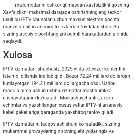
ma'lumotlarini oshkor qilmasdan xavfsizlikni qo'shing
Xavfsizlikni maksimal darajada oshirishning eng tezkor
usuli bu IPTV obunalari uchun maxsus elektron pochta
manzillari bilan anonim to'lovlardan foydalanishdir. Bu
sizning asosiy e-pochtangizni oqimli harakatlardan alohida
saqlaydi.
Xulosa
IPTV xizmatlari, shubhasiz, 2025 yilda televizor kontentini
iste'mol qilishda inqilob qildi. Bozor 72.24 milliard dollardan
kutilayotgan 194.21 milliard dollargacha o'sdi. Ushbu
maqola nima uchun ushbu xizmatlar mashhurlikka
erishayotganini ko'rsatadi. Moslashuvchanlik, arzon
echimlar va yaxshilangan xususiyatlar IPTV-ni an'anaviy
kabel paketlariga qaraganda yaxshiroq tanlov qiladi.
IPTV xizmatlarini taqqoslash shuni ko'rsatadiki, sizning
mukammal provayderingiz sizning ehtiyojlaringiz va