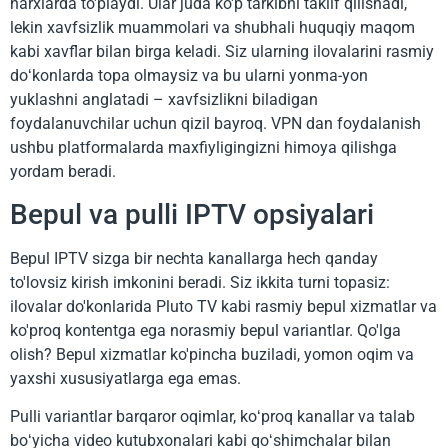
narxlarda to'playdi. Ular juda ko'p tarkibni taklif qilishadi,
lekin xavfsizlik muammolari va shubhali huquqiy maqom
kabi xavflar bilan birga keladi. Siz ularning ilovalarini rasmiy
doʻkonlarda topa olmaysiz va bu ularni yonma-yon
yuklashni anglatadi – xavfsizlikni biladigan
foydalanuvchilar uchun qizil bayroq. VPN dan foydalanish
ushbu platformalarda maxfiyligingizni himoya qilishga
yordam beradi.
Bepul va pulli IPTV opsiyalari
Bepul IPTV sizga bir nechta kanallarga hech qanday
to'lovsiz kirish imkonini beradi. Siz ikkita turni topasiz:
ilovalar do'konlarida Pluto TV kabi rasmiy bepul xizmatlar va
ko'proq kontentga ega norasmiy bepul variantlar. Qo'lga
olish? Bepul xizmatlar ko'pincha buziladi, yomon oqim va
yaxshi xususiyatlarga ega emas.
Pulli variantlar barqaror oqimlar, koʻproq kanallar va talab
boʻyicha video kutubxonalari kabi qoʻshimchalar bilan