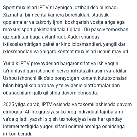
Sport muxlislari IPTV ni ayniqsa jozibali deb bilishadi.
Xizmatlar bir nechta kamera burchaklari, statistik
qoplamalar va takroriy ijroni boshqarish vositalariga ega
maxsus sport paketlarini taklif qiladi. Bu passiv tomoshani
qiziqarli tajribaga aylantiradi. Xuddi shunday
ixtisoslashtirilgan paketlar kino ixlosmandlari, yangiliklar
ixlosmandlari va xalqaro kontent muxlislari uchun mavjud.
Yuridik IPTV provayderlari barqaror sifat va ish vaqtini
ta'minlaydigan ishonchli server infratuzilmasini yaratdilar.
Ushbu ishonchlilik o'sib borayotgan kontent kutubxonalari
bilan birgalikda an'anaviy televidenie platformalaridan
obunachilarni jalb qilishda davom etmoqda.
2025 yilga qarab, IPTV o'sishda va takomillashishda davom
etmoqda. AI integratsiyasi ko'proq individual tajribalarni
va'da qiladi, yaxshi siqish texnologiyasi esa har qanday
internet tezligida yuqori sifatli oqimni amalga oshirishga
imkon beradi.