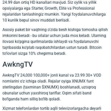
24.99 dan ortiq HD kanallari mavjud. Siz oylik va yillik
opsiyalarga ega Starter, Growth, Elite va Professional
rejalaridan tanlashingiz mumkin. Yangi foydalanuvchilarga
10 kunlik bepul sinov muddati beriladi.
Asosiy paket bir vaqtning o'zida besh kishiga tomosha qilish
imkonini beradi - bu oilalar uchun juda mos keladi. Ularning
ilovasi ko'pgina qurilmalarda ishlaydi va foydalanuvchi
tajribasida ko'plab raqobatchilardan ustun turadi. Bitcoin
to'lovlari sizga 10% chegirma beradi.
AwkngTV
AwkngTV 24,000 100,000+ jonli kanal va 23.99 30+ VOD
nomlarini o'z ichiga oladi. Rejalar oyiga XNUMX funt
sterlingdan (taxminan $XNUMX) boshlanadi, uzoqroq
obunalar uchun yaxshiroq tariflar. Oqim sifati band
bo‘lganda ham silliq bo‘lib qoladi.
Xizmat telefonlardan tortib aqlli televizorlargacha deyarli