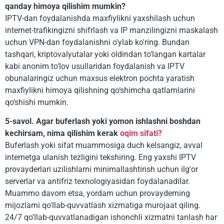
qanday himoya qilishim mumkin?
IPTV-dan foydalanishda maxfiylikni yaxshilash uchun
internet-trafikingizni shifrlash va IP manzilingizni maskalash
uchun VPN-dan foydalanishni o'ylab ko'ring. Bundan
tashqari, kriptovalyutalar yoki oldindan to‘langan kartalar
kabi anonim to‘lov usullaridan foydalanish va IPTV
obunalaringiz uchun maxsus elektron pochta yaratish
maxfiylikni himoya qilishning qo‘shimcha qatlamlarini
qo‘shishi mumkin.
5-savol. Agar buferlash yoki yomon ishlashni boshdan
kechirsam, nima qilishim kerak
oqim sifati?
Buferlash yoki sifat muammosiga duch kelsangiz, avval
internetga ulanish tezligini tekshiring. Eng yaxshi IPTV
provayderlari uzilishlarni minimallashtirish uchun ilg'or
serverlar va antifriz texnologiyasidan foydalanadilar.
Muammo davom etsa, yordam uchun provayderning
mijozlarni qo'llab-quvvatlash xizmatiga murojaat qiling.
24/7 qo'llab-quvvatlanadigan ishonchli xizmatni tanlash har