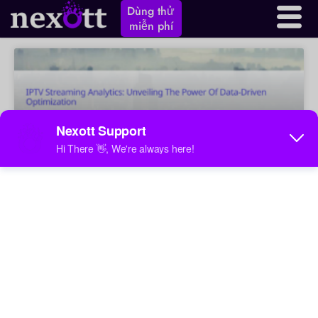
Dùng thử
miễn phí
Phân tích phát trực tuyến IPTV:
Khám phá sức mạnh của tối ưu hóa
dựa trên dữ liệu
Khám phá sức mạnh của phân tích phát trực tuyến
IPTV, khám phá các phương pháp, lợi ích và ứng dụng để
tối ưu hóa hiệu suất, hiểu hành vi người dùng và tối đa
hóa doanh thu. Tìm hiểu cách phân tích dữ liệu thời gian
thực chuyển đổi trải nghiệm IPTV cho nhà cung cấp và