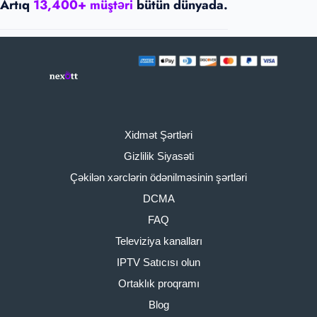
Artıq
13,400+ müştəri
bütün dünyada.
Xidmət Şərtləri
Gizlilik Siyasəti
Çəkilən xərclərin ödənilməsinin şərtləri
DCMA
FAQ
Televiziya kanalları
IPTV Satıcısı olun
Ortaklık proqramı
Blog