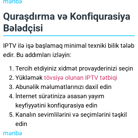
mənbə
Quraşdırma və Konfiqurasiya
Bələdçisi
IPTV ilə işə başlamaq minimal texniki bilik tələb
edir. Bu addımları izləyin:
Tercih etdiyiniz xidmət provayderinizi seçin
Yükləmək
tövsiyə olunan IPTV tətbiqi
Abunəlik məlumatlarınızı daxil edin
İnternet sürətinizə əsasən yayım
keyfiyyətini konfiqurasiya edin
Kanalın sevimlilərini və seçimlərini təşkil
edin
mənbə