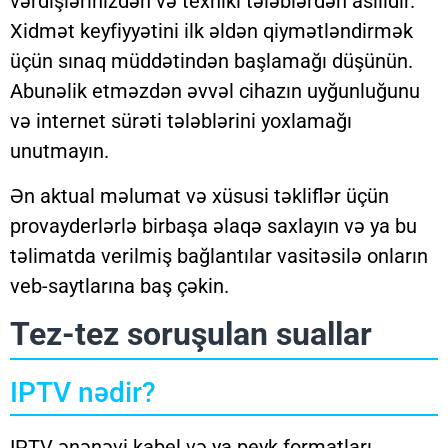
vərdişlərinizdən və texniki tələblərdən asılıdır.
Xidmət keyfiyyətini ilk əldən qiymətləndirmək
üçün sınaq müddətindən başlamağı düşünün.
Abunəlik etməzdən əvvəl cihazın uyğunluğunu
və internet sürəti tələblərini yoxlamağı
unutmayın.
Ən aktual məlumat və xüsusi təkliflər üçün
provayderlərlə birbaşa əlaqə saxlayın və ya bu
təlimatda verilmiş bağlantılar vasitəsilə onların
veb-saytlarına baş çəkin.
Tez-tez soruşulan suallar
IPTV nədir?
IPTV ənənəvi kabel və ya peyk formatları