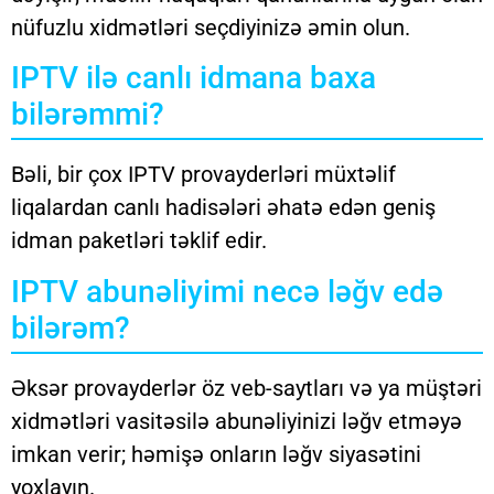
nüfuzlu xidmətləri seçdiyinizə əmin olun.
IPTV ilə canlı idmana baxa
bilərəmmi?
Bəli, bir çox IPTV provayderləri müxtəlif
liqalardan canlı hadisələri əhatə edən geniş
idman paketləri təklif edir.
IPTV abunəliyimi necə ləğv edə
bilərəm?
Əksər provayderlər öz veb-saytları və ya müştəri
xidmətləri vasitəsilə abunəliyinizi ləğv etməyə
imkan verir; həmişə onların ləğv siyasətini
yoxlayın.