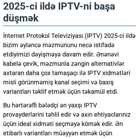
2025-ci ildə IPTV-ni başa
düşmək
İnternet Protokol Televiziyası (IPTV) 2025-ci ildə
bizim əyləncə məzmununu necə istifadə
etdiyimizi dəyişməyə davam edir. Ənənəvi
kabelə çevik, məzmunla zəngin alternativlər
axtaran daha çox tamaşaçı ilə IPTV xidmətləri
misli görünməmiş kanal seçimi və baxış
variantları təklif etmək üçün təkamül etdi.
Bu hərtərəfli bələdçi ən yaxşı IPTV
provayderlərini təhlil edir və axın ehtiyaclarınız
üçün ideal xidməti seçməyə kömək edir. Ən
etibarlı variantları müəyyən etmək üçün