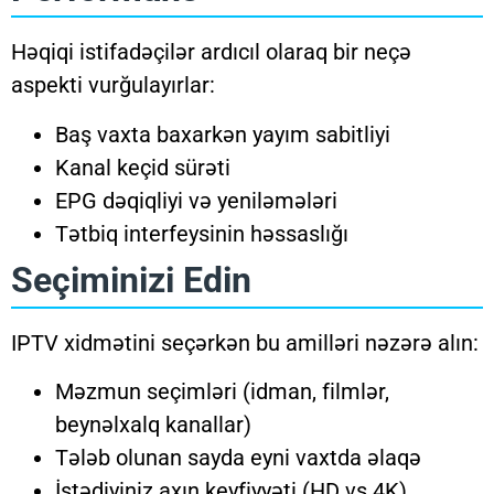
Həqiqi istifadəçilər ardıcıl olaraq bir neçə
aspekti vurğulayırlar:
Baş vaxta baxarkən yayım sabitliyi
Kanal keçid sürəti
EPG dəqiqliyi və yeniləmələri
Tətbiq interfeysinin həssaslığı
Seçiminizi Edin
IPTV xidmətini seçərkən bu amilləri nəzərə alın:
Məzmun seçimləri (idman, filmlər,
beynəlxalq kanallar)
Tələb olunan sayda eyni vaxtda əlaqə
İstədiyiniz axın keyfiyyəti (HD vs 4K)