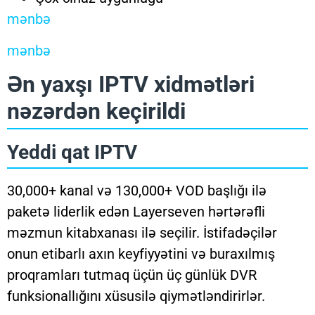
mənbə
mənbə
Ən yaxşı IPTV xidmətləri
nəzərdən keçirildi
Yeddi qat IPTV
30,000+ kanal və 130,000+ VOD başlığı ilə
paketə liderlik edən Layerseven hərtərəfli
məzmun kitabxanası ilə seçilir. İstifadəçilər
onun etibarlı axın keyfiyyətini və buraxılmış
proqramları tutmaq üçün üç günlük DVR
funksionallığını xüsusilə qiymətləndirirlər.