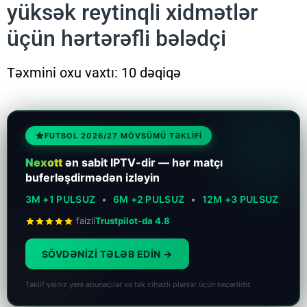
yüksək reytinqli xidmətlər
üçün hərtərəfli bələdçi
Təxmini oxu vaxtı: 10 dəqiqə
FUTBOL 2026/27 MÖVSÜMÜ TƏKLIFI
Nexott
ən sabit IPTV-dir — hər matçı
buferləşdirmədən izləyin
3M +1 PULSUZ
•
6M +2 PULSUZ
•
12M +3 PULSUZ
faizli
Trustpilot-da 4.8
SÖVDƏNİZİ TƏLƏB EDİN
Təklif yalnız yeni abunəçilər və tək cihazlı planlar üçün keçərlidir.