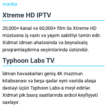
mənbə
Xtreme HD IPTV
20,000+ kanal və 60,000+ film ilə Xtreme HD
müstəsna iş vaxtı və yayım sabitliyi təmin edir.
Xidmət idman əhatəsində və beynəlxalq
proqramlaşdırma seçimlərində üstündür.
Typhoon Labs TV
İdman həvəskarları geniş 4K məzmun
kitabxanası və beşə qədər eyni vaxtda əlaqə
dəstəyi üçün Typhoon Labs-a meyl edirlər.
Xidmət pik baxış saatlarında ardıcıl keyfiyyəti
saxlayır.