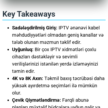
Key Takeaways
Sadələşdirilmiş Giriş:
IPTV ənənəvi kabel
məhdudiyyətləri olmadan geniş kanallar və
tələb olunan məzmun təklif edir.
Uyğunluq:
Bir çox IPTV xidmətləri çoxlu
cihazları dəstəkləyir və sevimli
verilişlərinizi istənilən yerdə izləməyinizi
təmin edir.
4K və 8K Axın:
Təkmil baxış təcrübəsi daha
yüksək ayırdetmə seçimləri ilə mümkün
olur.
Çevik Qiymətləndirmə:
Fərqli abunə
planları müxtəlif büdcələrə uyğun gəlir və