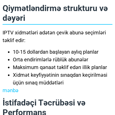
Qiymətləndirmə strukturu və
dəyəri
IPTV xidmətləri adətən çevik abunə seçimləri
təklif edir:
10-15 dollardan başlayan aylıq planlar
Orta endirimlərlə rüblük abunələr
Maksimum qənaət təklif edən illik planlar
Xidmət keyfiyyətinin sınaqdan keçirilməsi
üçün sınaq müddətləri
mənbə
İstifadəçi Təcrübəsi və
Performans