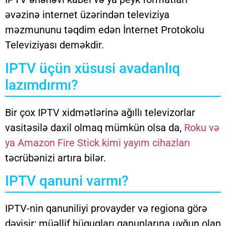
əvəzinə internet üzərindən televiziya
məzmununu təqdim edən İnternet Protokolu
Televiziyası deməkdir.
IPTV üçün xüsusi avadanlıq
lazımdırmı?
Bir çox IPTV xidmətlərinə ağıllı televizorlar
vasitəsilə daxil olmaq mümkün olsa da,
Roku və
ya Amazon Fire Stick kimi yayım cihazları
təcrübənizi artıra bilər.
IPTV qanuni varmı?
IPTV-nin qanuniliyi provayder və regiona görə
dəyişir; müəllif hüquqları qanunlarına uyğun olan