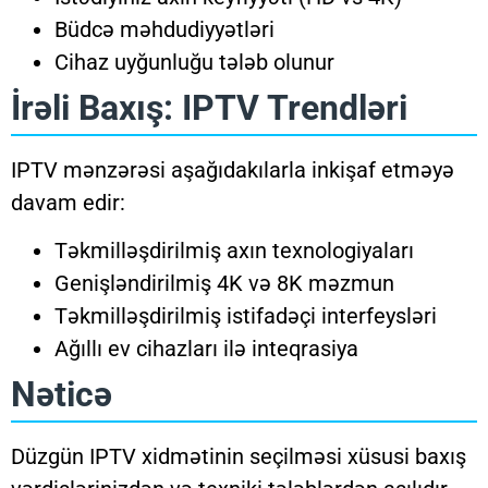
Büdcə məhdudiyyətləri
Cihaz uyğunluğu tələb olunur
İrəli Baxış: IPTV Trendləri
IPTV mənzərəsi aşağıdakılarla inkişaf etməyə
davam edir:
Təkmilləşdirilmiş axın texnologiyaları
Genişləndirilmiş 4K və 8K məzmun
Təkmilləşdirilmiş istifadəçi interfeysləri
Ağıllı ev cihazları ilə inteqrasiya
Nəticə
Düzgün IPTV xidmətinin seçilməsi xüsusi baxış