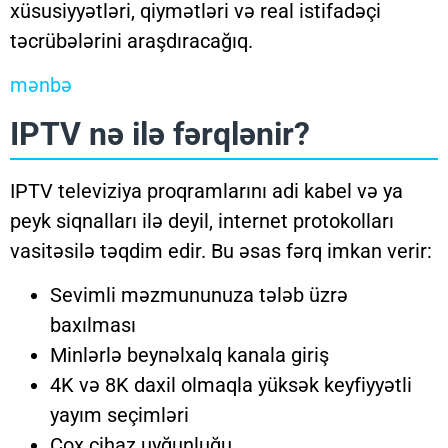
xüsusiyyətləri, qiymətləri və real istifadəçi
təcrübələrini araşdıracağıq.
mənbə
IPTV nə ilə fərqlənir?
IPTV televiziya proqramlarını adi kabel və ya
peyk siqnalları ilə deyil, internet protokolları
vasitəsilə təqdim edir. Bu əsas fərq imkan verir:
Sevimli məzmununuza tələb üzrə
baxılması
Minlərlə beynəlxalq kanala giriş
4K və 8K daxil olmaqla yüksək keyfiyyətli
yayım seçimləri
Çox cihaz uyğunluğu