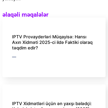
əlaqəli məqalələr
IPTV Provayderləri Müqayisə: Hansı
Axın Xidməti 2025-ci ildə Faktiki olaraq
təqdim edir?
IPTV Xidmətləri üçün ən yaxşı bələdçi: