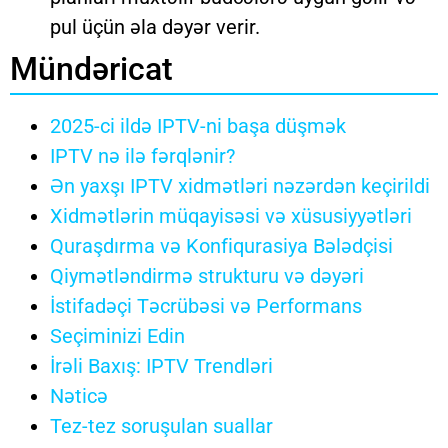
pul üçün əla dəyər verir.
Mündəricat
2025-ci ildə IPTV-ni başa düşmək
IPTV nə ilə fərqlənir?
Ən yaxşı IPTV xidmətləri nəzərdən keçirildi
Xidmətlərin müqayisəsi və xüsusiyyətləri
Quraşdırma və Konfiqurasiya Bələdçisi
Qiymətləndirmə strukturu və dəyəri
İstifadəçi Təcrübəsi və Performans
Seçiminizi Edin
İrəli Baxış: IPTV Trendləri
Nəticə
Tez-tez soruşulan suallar