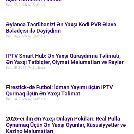
İyul 17, 2026
Şərhsiz
Əyləncə Təcrübənizi Ən Yaxşı Kodi PVR Əlavə
Bələdçisi ilə Dəyişdirin
İyul 16, 2026
Şərhsiz
IPTV Smart Hub: Ən Yaxşı Quraşdırma Təlimatı,
Ən Yaxşı Tətbiqlər, Qiymət Məlumatları və Rəylər
İyul 15, 2026
Şərhsiz
Firestick-də Futbol: İdman Yayımı üçün IPTV
Qurmaq üçün Ən Yaxşı Təlimat
İyul 14, 2026
Şərhsiz
2026-cı ilin Ən Yaxşı Onlayn Pokiləri: Real Pulla
Oynamaq Üçün Ən Yaxşı Oyunlar, Xüsusiyyətlər və
Kazino Məlumatları