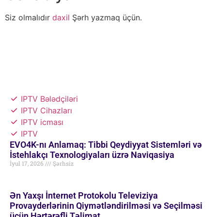
Siz olmalıdır
daxil
Şərh yazmaq üçün.
IPTV Bələdçiləri
IPTV Cihazları
IPTV icması
IPTV
EVO4K-nı Anlamaq: Tibbi Qeydiyyat Sistemləri və
İstehlakçı Texnologiyaları üzrə Naviqasiya
İyul 17, 2026
Şərhsiz
Ən Yaxşı İnternet Protokolu Televiziya
Provayderlərinin Qiymətləndirilməsi və Seçilməsi
üçün Hərtərəfli Təlimat