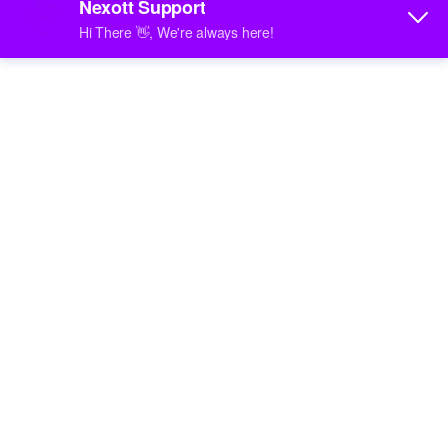
(Ръководство за 2025 г.)
Как да отстраните проблемите с буферирането на
IPTV веднъж завинаги (Ръководство за 2025 г.)
Опитвали ли сте някога да гледате любимото си
предаване, само за да се сблъскате с постоянна
IPTV
Април 13, 2025
Без коментари
Урок за IPTV сървър: Настройване