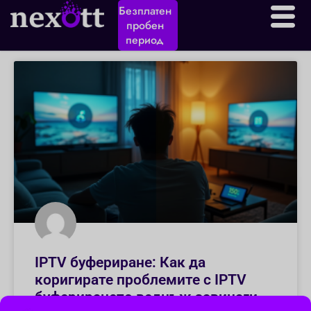
Безплатен
пробен
период
IPTV буфериране: Как да
коригирате проблемите с IPTV
буферирането веднъж завинаги