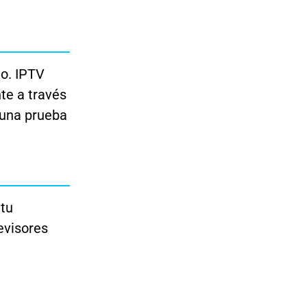
to. IPTV
nte a través
 una prueba
 tu
evisores