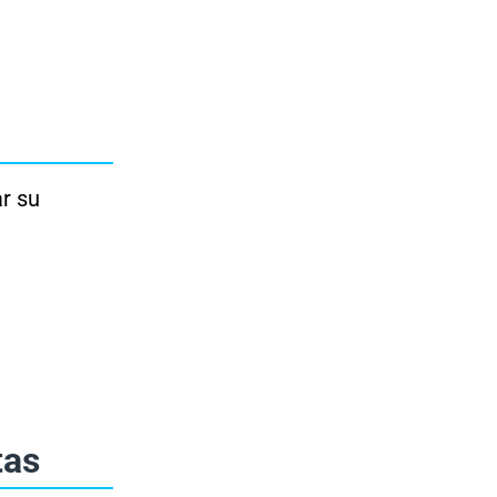
r su
tas