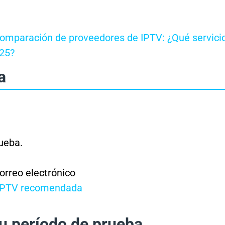
omparación de proveedores de IPTV: ¿Qué servici
025?
a
rueba.
correo electrónico
e IPTV recomendada
u período de prueba