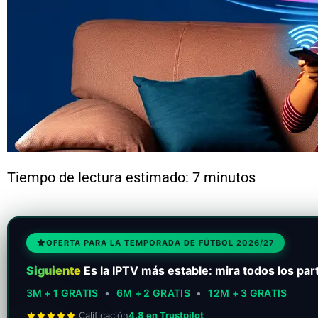
Tiempo de lectura estimado: 7 minutos
OFERTA PARA LA TEMPORADA DE FÚTBOL 2026/27
Siguiente
Es la IPTV más estable: mira todos los part
3M + 1 GRATIS
•
6M + 2 GRATIS
•
12M + 3 GRATIS
Calificación
4.8 en Trustpilot