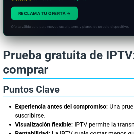
RECLAMA TU OFERTA
Oferta válida solo para nuevos suscriptores y planes de un solo dispositivo.
Prueba gratuita de IPTV
comprar
Puntos Clave
Experiencia antes del compromiso:
Una prueb
suscribirse.
Visualización flexible:
IPTV permite la transmi
Rentabilidad:
La IPTV suele costar menos que