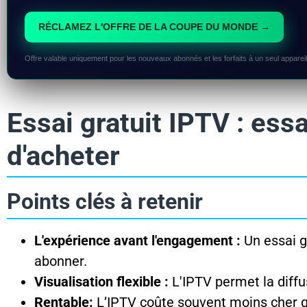
RÉCLAMEZ L'OFFRE DE LA COUPE DU MONDE →
Offre valable uniquement pour les nouveaux abonnés et les forfaits à un seul appareil
Essai gratuit IPTV : es
d'acheter
Points clés à retenir
L'expérience avant l'engagement :
Un essai g
abonner.
Visualisation flexible :
L'IPTV permet la diffus
Rentable:
L’IPTV coûte souvent moins cher q