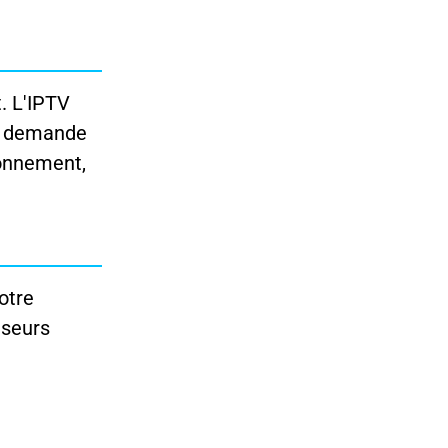
. L'IPTV
la demande
bonnement,
otre
iseurs