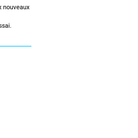
ux nouveaux
ssai.