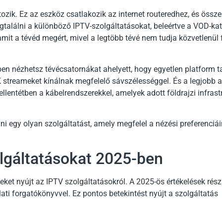
tozik. Ez az eszköz csatlakozik az internet routeredhez, és össz
 megtalálni a különböző IPTV-szolgáltatásokat, beleértve a VOD-kat
 amit a tévéd megért, mivel a legtöbb tévé nem tudja közvetlenül 
őben nézhetsz tévécsatornákat ahelyett, hogy egyetlen platform 
K streameket kínálnak megfelelő sávszélességgel. És a legjobb 
llentétben a kábelrendszerekkel, amelyek adott földrajzi infrast
ni egy olyan szolgáltatást, amely megfelel a nézési preferenciá
lgáltatásokat 2025-ben
ket nyújt az IPTV szolgáltatásokról. A 2025-ös értékelések részl
ati forgatókönyvvel. Ez pontos betekintést nyújt a szolgáltatás