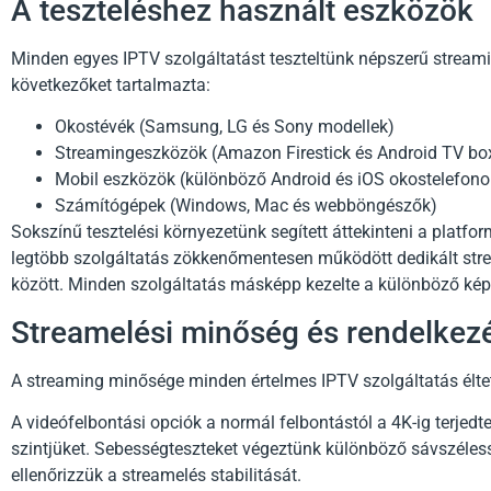
A teszteléshez használt eszközök
Minden egyes IPTV szolgáltatást teszteltünk népszerű strea
következőket tartalmazta:
Okostévék (Samsung, LG és Sony modellek)
Streamingeszközök (Amazon Firestick és Android TV bo
Mobil eszközök (különböző Android és iOS okostelefono
Számítógépek (Windows, Mac és webböngészők)
Sokszínű tesztelési környezetünk segített áttekinteni a platfo
legtöbb szolgáltatás zökkenőmentesen működött dedikált strea
között. Minden szolgáltatás másképp kezelte a különböző képe
Streamelési minőség és rendelkezé
A streaming minősége minden értelmes IPTV szolgáltatás élte
A videófelbontási opciók a normál felbontástól a 4K-ig terjedt
szintjüket. Sebességteszteket végeztünk különböző sávszéles
ellenőrizzük a streamelés stabilitását.