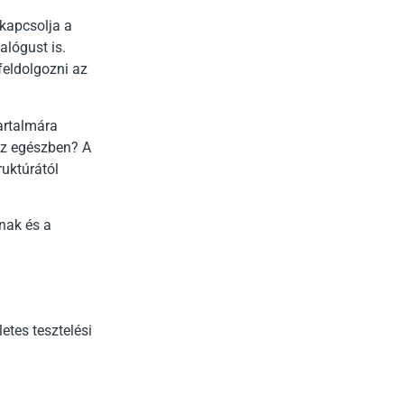
ekapcsolja a
alógust is.
feldolgozni az
tartalmára
az egészben? A
ruktúrától
inak és a
etes tesztelési