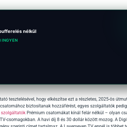
ufferelés nélkül
3 INGYEN
ató tesztelésével, hogy elkészítse ezt a részletes, 2025-ös útmut
csatornához biztosítanak hozzáférést, egyes szolgáltatók pedig
 szolgáltatók
Prémium csatornákat kínál felár nélkül – olyan cs
TV-csomagokban. A havi díj 8 és 30 dollár között mozog. A Digi
gény szerinti címet tartalmaz. A Layerseven TV ennél is többet