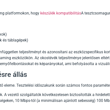
ming platformokon, hogy
készülék kompatibilitás
A tesztcsomagu
xok)
k és táblagépek)
rmfüggetlen teljesítményt és azonosítani az eszközspecifikus kor
ming eszközökön. Az okostévék teljesítménye jelentősen eltért
rnyőfelbontásokat és képarányokat, ami befolyásolta a vizuáli
sre állás
tő eleme. Tesztelési időszakunk során számos fontos paraméte
ek. A vezető szolgáltatók következetesen biztosították a hirdetet
ségeken, 10 Mbps-tól (a minimálisan ajánlott sebesség) 100 Mb