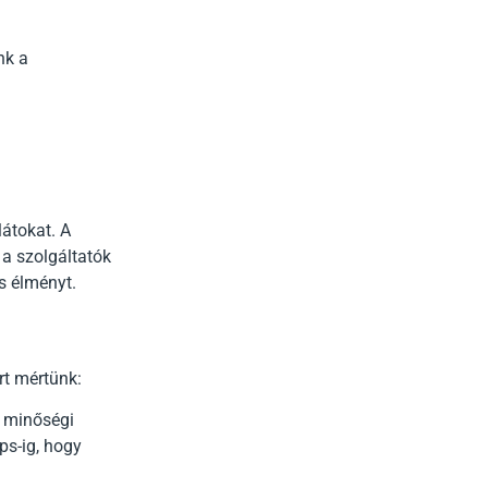
nk a
látokat. A
 a szolgáltatók
s élményt.
rt mértünk:
t minőségi
ps-ig, hogy