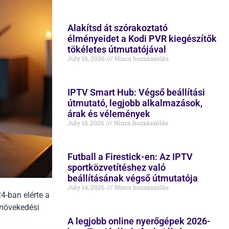
Alakítsd át szórakoztató
élményeidet a Kodi PVR kiegészítők
tökéletes útmutatójával
July 16, 2026
Nincs hozzászólás
IPTV Smart Hub: Végső beállítási
útmutató, legjobb alkalmazások,
árak és vélemények
July 15, 2026
Nincs hozzászólás
Futball a Firestick-en: Az IPTV
sportközvetítéshez való
beállításának végső útmutatója
July 14, 2026
Nincs hozzászólás
4-ban elérte a
s növekedési
A legjobb online nyerőgépek 2026-