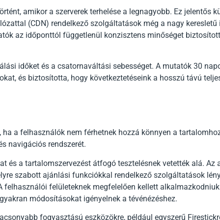
történt, amikor a szerverek terhelése a legnagyobb. Ez jelentős 
hálózattal (CDN) rendelkező szolgáltatások még a nagy kereslet
atók az időponttól függetlenül konzisztens minőséget biztosítot
izálási időket és a csatornaváltási sebességet. A mutatók 30 napo
kat, és biztosította, hogy következtetéseink a hosszú távú telj
t, ha a felhasználók nem férhetnek hozzá könnyen a tartalomhoz
 és navigációs rendszerét.
at és a tartalomszervezést átfogó tesztelésnek vetették alá. A
lyre szabott ajánlási funkciókkal rendelkező szolgáltatások lé
 felhasználói felületeknek megfelelően kellett alkalmazkodniu
i gyakran módosításokat igényelnek a tévénézéshez.
lacsonyabb fogyasztású eszközökre, például egyszerű Firestickr