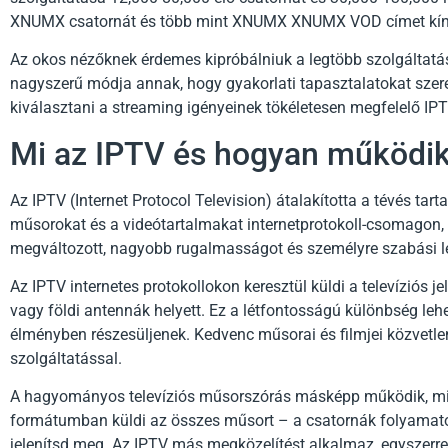
XNUMX csatornát és több mint XNUMX XNUMX VOD címet kín
Az okos nézőknek érdemes kipróbálniuk a legtöbb szolgáltatá
nagyszerű módja annak, hogy gyakorlati tapasztalatokat szere
kiválasztani a streaming igényeinek tökéletesen megfelelő IPT
Mi az IPTV és hogyan működi
Az IPTV (Internet Protocol Television) átalakította a tévés ta
műsorokat és a videótartalmakat internetprotokoll-csomagon,
megváltozott, nagyobb rugalmasságot és személyre szabási le
Az IPTV internetes protokollokon keresztül küldi a televízió
vagy földi antennák helyett. Ez a létfontosságú különbség leh
élményben részesüljenek. Kedvenc műsorai és filmjei közvetlen
szolgáltatással.
A hagyományos televíziós műsorszórás másképp működik, mint
formátumban küldi az összes műsort – a csatornák folyamatos
jelenítsd meg. Az IPTV más megközelítést alkalmaz, egyszerr