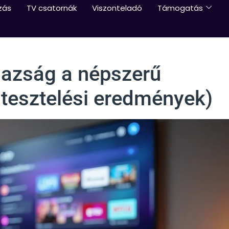
zás
TV csatornák
Viszonteladó
Támogatás
gazság a népszerű
 tesztelési eredmények)