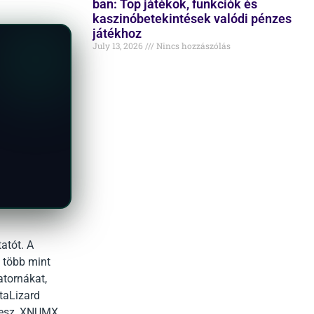
ban: Top játékok, funkciók és
kaszinóbetekintések valódi pénzes
játékhoz
July 13, 2026
Nincs hozzászólás
atót. A
 több mint
atornákat,
taLizard
 tesz, XNUMX