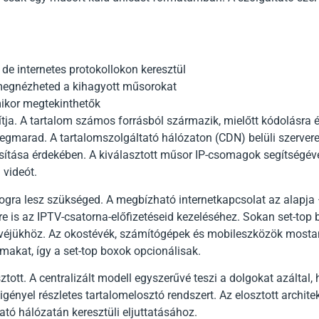
e internetes protokollokon keresztül
megnézheted a kihagyott műsorokat
ikor megtekinthetők
ja. A tartalom számos forrásból származik, mielőtt kódolásra é
egmarad. A tartalomszolgáltató hálózaton (CDN) belüli szerverek
osítása érdekében. A kiválasztott műsor IP-csomagok segítségév
 videót.
gra lesz szükséged. A megbízható internetkapcsolat az alapja
re is az IPTV-csatorna-előfizetéseid kezeléséhez. Sokan set-top 
véjükhöz. Az okostévék, számítógépek és mobileszközök mosta
makat, így a set-top boxok opcionálisak.
ztott. A centralizált modell egyszerűvé teszi a dolgokat azáltal
gényel részletes tartalomelosztó rendszert. Az elosztott architek
tó hálózatán keresztüli eljuttatásához.