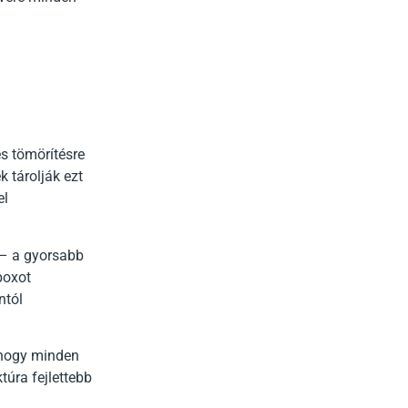
s tömörítésre
 tárolják ezt
el
 – a gyorsabb
boxot
ntól
, hogy minden
túra fejlettebb