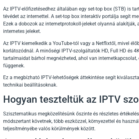
Az IPTV-előfizetésedhez általában egy set-top box (STB) is tar
tévédet az internettel. A set-top box interaktív portálja segít
Ezek a dobozok az internetprotokoll-jeleket olyanná alakítják,
internetes jeleket.
Az IPTV kiemelkedik a YouTube-tól vagy a Netflixtől, mivel él
korlátozódnál. A minőségi IPTV-szolgáltatók HD, Full HD és 4
tartalmaidat bárhol megnézheted, ahol van internetkapcsolat, e
függenek.
Ez a megbízható IPTV-lehetőségek áttekintése segít kiválaszta
technikai beállításoknak.
Hogyan teszteltük az IPTV szo
Szisztematikus megközelítésünk őszinte és részletes értékelése
módszertant követnek, több eszközzel, környezettel és használ
teljesítményébe valós körülmények között.