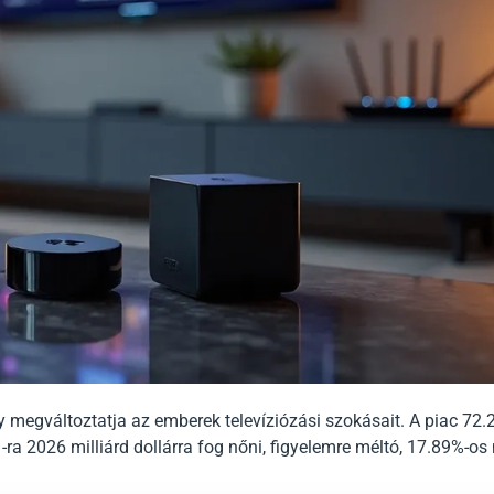
 megváltoztatja az emberek televíziózási szokásait. A piac 72.2
21-ra 2026 milliárd dollárra fog nőni, figyelemre méltó, 17.89%-o