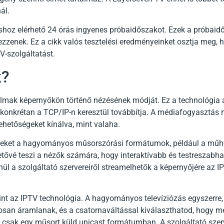
ál.
shoz elérhető 24 órás ingyenes próbaidőszakot. Ezek a próbai
zzenek. Ez a cikk valós tesztelési eredményeinket osztja meg, 
V-szolgáltatást.
k?
rtalmak képernyőkön történő nézésének módját. Ez a technológia a
 konkrétan a TCP/IP-n keresztül továbbítja. A médiafogyasztás 
hetőségeket kínálva, mint valaha.
s jeleket a hagyományos műsorszórási formátumok, például a műh
etővé teszi a nézők számára, hogy interaktívabb és testreszabh
ül a szolgáltató szervereiről streamelhetők a képernyőjére az I
 az IPTV technológia. A hagyományos televíziózás egyszerre,
an áramlanak, és a csatornaváltással kiválaszthatod, hogy mel
e csak egy műsort küld unicast formátumban. A szolgáltató sze