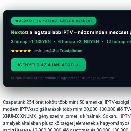
2026/27-ES FUTBALL SZEZON AJÁNLAT
Nextott
a legstabilabb IPTV – nézz minden meccset p
3 hónap +1 INGYEN
•
6 hónap +2 INGYEN
•
12 hónap +
névleges
4.8 a Trustpiloton
IGÉNYELD AZ AJÁNLATOD
Az ajánlat csak új előfizetőkre és egyeszközös csomagokra érvényes.
Csapatunk 254 órát töltött több mint 50 amerikai IPTV-szolgált
modern IPTV-szolgáltatások több mint 20,000 100,000 élő TV-
XNUMX XNUMX igény szerinti címet is kínálnak. Sokan...
IPTV
amelyek általában plusz költséget jelentenek a hagyományos 
szolgáltatása 12,000 80,000 élő csatornát és 30,000 130,000 i