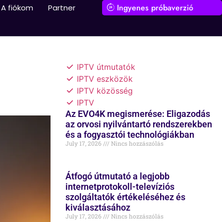
Ingyenes próbaverzió
A fiókom
Partner
IPTV útmutatók
IPTV eszközök
IPTV közösség
IPTV
Az EVO4K megismerése: Eligazodás
az orvosi nyilvántartó rendszerekben
és a fogyasztói technológiákban
July 17, 2026
Nincs hozzászólás
Átfogó útmutató a legjobb
internetprotokoll-televíziós
szolgáltatók értékeléséhez és
kiválasztásához
July 17, 2026
Nincs hozzászólás