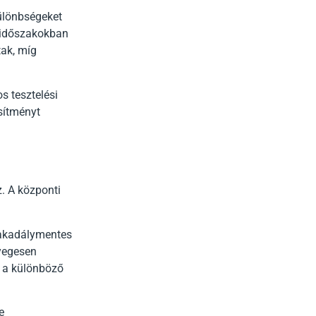
különbségeket
ű időszakokban
tak, míg
s tesztelési
esítményt
. A központi
z akadálymentes
nyegesen
k a különböző
e