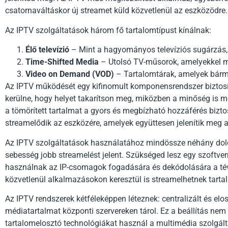
csatornaváltáskor új streamet küld közvetlenül az eszközödre.
Az IPTV szolgáltatások három fő tartalomtípust kínálnak:
Élő televízió
– Mint a hagyományos televíziós sugárzás, d
Time-Shifted Media
– Utolsó TV-műsorok, amelyekkel 
Video on Demand (VOD)
– Tartalomtárak, amelyek bárm
Az IPTV működését egy kifinomult komponensrendszer biztosít
kerülne, hogy helyet takarítson meg, miközben a minőség is m
a tömörített tartalmat a gyors és megbízható hozzáférés bizt
streamelődik az eszközére, amelyek együttesen jelenítik meg a
Az IPTV szolgáltatások használatához mindössze néhány dolo
sebesség jobb streamelést jelent. Szükséged lesz egy szoftver
használnak az IP-csomagok fogadására és dekódolására a té
közvetlenül alkalmazásokon keresztül is streamelhetnek tartal
Az IPTV rendszerek kétféleképpen léteznek: centralizált és elos
médiatartalmat központi szervereken tárol. Ez a beállítás nem i
tartalomelosztó technológiákat használ a multimédia szolgálta