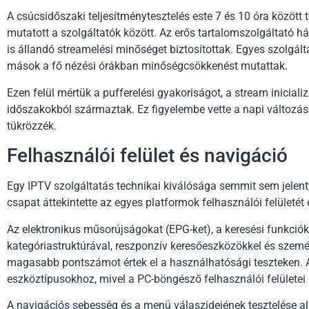
A csúcsidőszaki teljesítménytesztelés este 7 és 10 óra között 
mutatott a szolgáltatók között. Az erős tartalomszolgáltató 
is állandó streamelési minőséget biztosítottak. Egyes szolgált
mások a fő nézési órákban minőségcsökkenést mutattak.
Ezen felül mértük a pufferelési gyakoriságot, a stream inicial
időszakokból származtak. Ez figyelembe vette a napi változáso
tükrözzék.
Felhasználói felület és navigáció
Egy IPTV szolgáltatás technikai kiválósága semmit sem jelen
csapat áttekintette az egyes platformok felhasználói felületét
Az elektronikus műsorújságokat (EPG-ket), a keresési funkciók
kategóriastruktúrával, reszponzív keresőeszközökkel és szemé
magasabb pontszámot értek el a használhatósági teszteken. A
eszköztípusokhoz, mivel a PC-böngésző felhasználói felülete
A navigációs sebesség és a menü válaszidejének tesztelése a