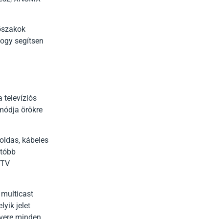
dőszakok
hogy segítsen
 televíziós
módja örökre
oldas, kábeles
atóbb
PTV
 multicast
yik jelet
rvere minden