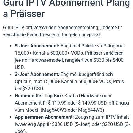
Guru IPTV Abonnement Pläng
a Präisser
Guru IPTV bitt verschidde Abonnementspläng, jidderee fir
verschidde Bedierfnesser a Budgeten ugepasst:
5-Joer Abonnement:
Eng breet Palette vu Pläng mat
15,000+ Kanäl a 500,000+ VODs. Präisser variéieren
jee no Hardwaremodell, rangéiert vun $330 bis $400
USD.
3-Joer Abonnement:
Eng méi budgetfrëndlech
Optioun, mat 15,000+ Kanäl a 500,000+ VODs, Präis
bei $220 USD.
Nëmmen Set-Top Box:
Kaaft d'Hardware ouni
Abonnement fir $ 119.99 oder $ 149.99 USD, ofhängeg
vum Modell (Mag540W3 oder Mag544W3).
App nëmmen Abonnement:
Zougang zum IPTV Inhalt
iwwer eng App fir $330 USD (5-Joer) oder $220 USD (3-
Joer).