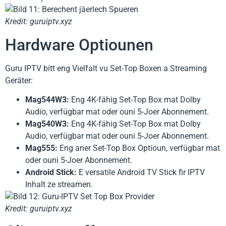
Kredit: guruiptv.xyz
Hardware Optiounen
Guru IPTV bitt eng Vielfalt vu Set-Top Boxen a Streaming
Geräter:
Mag544W3:
Eng 4K-fähig Set-Top Box mat Dolby
Audio, verfügbar mat oder ouni 5-Joer Abonnement.
Mag540W3:
Eng 4K-fähig Set-Top Box mat Dolby
Audio, verfügbar mat oder ouni 5-Joer Abonnement.
Mag555:
Eng aner Set-Top Box Optioun, verfügbar mat
oder ouni 5-Joer Abonnement.
Android Stick:
E versatile Android TV Stick fir IPTV
Inhalt ze streamen.
Kredit: guruiptv.xyz