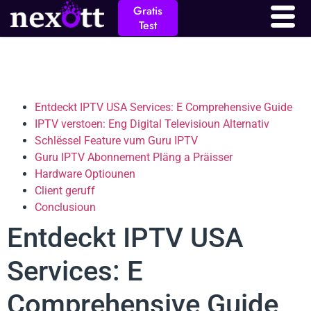
Gratis
Test
Entdeckt IPTV USA Services: E Comprehensive Guide
IPTV verstoen: Eng Digital Televisioun Alternativ
Schlëssel Feature vum Guru IPTV
Guru IPTV Abonnement Pläng a Präisser
Hardware Optiounen
Client geruff
Conclusioun
Entdeckt IPTV USA
Services: E
Comprehensive Guide