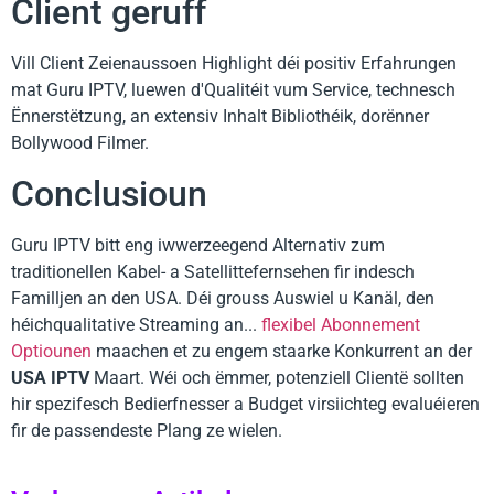
Client geruff
Vill Client Zeienaussoen Highlight déi positiv Erfahrungen
mat Guru IPTV, luewen d'Qualitéit vum Service, technesch
Ënnerstëtzung, an extensiv Inhalt Bibliothéik, dorënner
Bollywood Filmer.
Conclusioun
Guru IPTV bitt eng iwwerzeegend Alternativ zum
traditionellen Kabel- a Satellittefernsehen fir indesch
Familljen an den USA. Déi grouss Auswiel u Kanäl, den
héichqualitative Streaming an...
flexibel Abonnement
Optiounen
maachen et zu engem staarke Konkurrent an der
USA IPTV
Maart. Wéi och ëmmer, potenziell Clientë sollten
hir spezifesch Bedierfnesser a Budget virsiichteg evaluéieren
fir de passendeste Plang ze wielen.