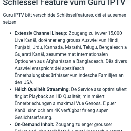
Schlëssel Feature vum Guru IPTV
Guru IPTV bitt verschidde Schlësselfeatures, déi et ausernee
setzen:
Extensiv Channel Lineup:
Zougang zu iwwer 15,000
Live Kanäl, dorënner eng grouss Auswiel vun Hindi,
Punjabi, Urdu, Kannada, Marathi, Telugu, Bengalesch a
Gujarati Kanäl, zesumme mat internationalen
Optiounen aus Afghanistan a Bangladesch. Dës divers
Auswiel entsprécht déi spezifesch
Ënnerhalungsbedürfnisser vun indesche Familljen an
den USA.
Héich Qualitéit Streaming:
De Service ass optimiséiert
fir glat Playback an HD Qualitéit, miniméiert
Ënnerbriechungen a maximal Vue Genoss. E puer
Kanäl sinn och am 4K verfügbar fir eng super
Gesiichtserfarung.
On-Demand Inhalt:
Zougang zu enger grousser