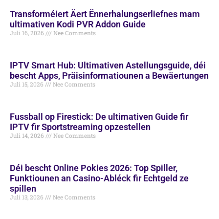
Transforméiert Äert Ënnerhalungserliefnes mam
ultimativen Kodi PVR Addon Guide
Juli 16, 2026
Nee Comments
IPTV Smart Hub: Ultimativen Astellungsguide, déi
bescht Apps, Präisinformatiounen a Bewäertungen
Juli 15, 2026
Nee Comments
Fussball op Firestick: De ultimativen Guide fir
IPTV fir Sportstreaming opzestellen
Juli 14, 2026
Nee Comments
Déi bescht Online Pokies 2026: Top Spiller,
Funktiounen an Casino-Abléck fir Echtgeld ze
spillen
Juli 13, 2026
Nee Comments