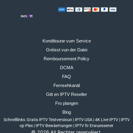
Konditioune vum Service
Gréisst vun der Datei
Remboursement Policy
DCMA
FAQ
Fernsehkanäl
Gitt en IPTV Reseller
Fro plangen
Blog
Schnelllinks:
Gratis IPTV Testversioun
|
IPTV USA
|
4K Live IPTV
|
​​IPTV
op Plex
|
IPTV Bewäertungen
|
IPTV fir Erwuessener
©
2026
All Rechter reservéiert.