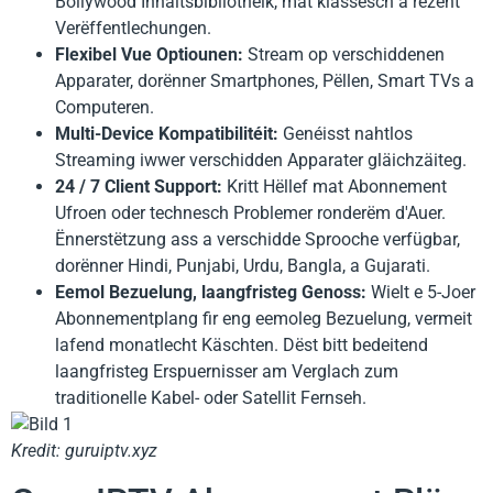
Bollywood Inhaltsbibliothéik, mat klassesch a rezent
Verëffentlechungen.
Flexibel Vue Optiounen:
Stream op verschiddenen
Apparater, dorënner Smartphones, Pëllen, Smart TVs a
Computeren.
Multi-Device Kompatibilitéit:
Genéisst nahtlos
Streaming iwwer verschidden Apparater gläichzäiteg.
24 / 7 Client Support:
Kritt Hëllef mat Abonnement
Ufroen oder technesch Problemer ronderëm d'Auer.
Ënnerstëtzung ass a verschidde Sprooche verfügbar,
dorënner Hindi, Punjabi, Urdu, Bangla, a Gujarati.
Eemol Bezuelung, laangfristeg Genoss:
Wielt e 5-Joer
Abonnementplang fir eng eemoleg Bezuelung, vermeit
lafend monatlecht Käschten. Dëst bitt bedeitend
laangfristeg Erspuernisser am Verglach zum
traditionelle Kabel- oder Satellit Fernseh.
Kredit: guruiptv.xyz