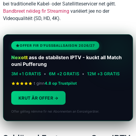
bei traditionelle Kabel- oder Satellitteservicer net gëtt.
Bandbreet néideg fir Streaming
variéiert jee no der
Videoqualitéit (SD, HD, 4K).
OFFER FIR D'FUSSBALLSAISON 2026/27
Nexott
ass de stabilsten IPTV - kuckt all Match
ouni Pufferung
3M +1 GRATIS
•
6M +2 GRATIS
•
12M +3 GRATIS
t ginn
4.8 op Trustpilot
KRUT ÄR OFFER
Offer gëlteg nëmme fir nei Abonnenten an Eenzelgeräter.