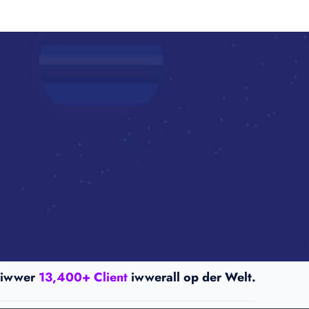
iwwer
13,400+ Client
iwwerall op der Welt.