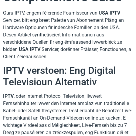
Guru IPTV, engem féierende Fournisseur vun
USA IPTV
Servicer, bitt eng breet Palette vun Abonnement Pläng an
Hardware Optiounen fir indesche Famillen an den USA.
Dësen Artikel synthetiséiert Informatiounen aus
verschiddene Quellen fir eng ëmfaassend Iwwerbléck ze
bidden
USA IPTV
Servicer, dorënner Präisser, Fonctiounen, a
Client Zeienaussoen.
IPTV verstoen: Eng Digital
Televisioun Alternativ
IPTV
, oder Internet Protocol Television, liwwert
Fernsehinhalter iwwer den Internet amplaz vun traditionelle
Kabel- oder Satellittesystemer. Dëst erlaabt de Benotzer Live-
Fernsehkanäl an On-Demand-Videoen online ze kucken. E
wichtege Virdeel ass d'Méiglechkeet, Live-Fernseh bis zu 7
Deeg ze pauséieren an zréckzespulen, eng Funktioun déi et