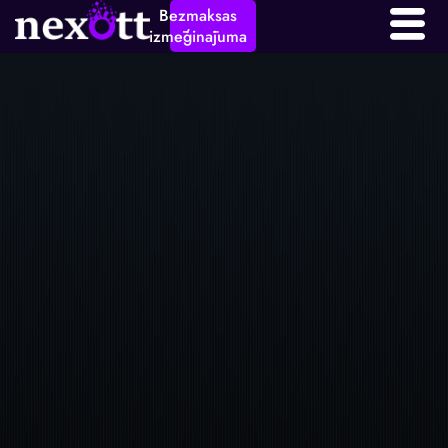
Bezmaksas
izmēģinājuma