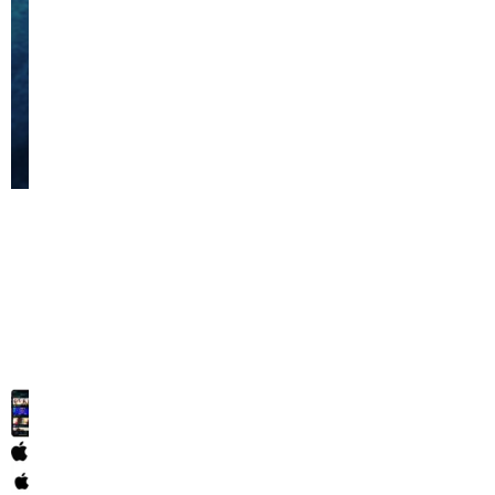
John Wick
Filma
Mēs atbalstām visus IPTV
atskaņotājus
visas ierīces