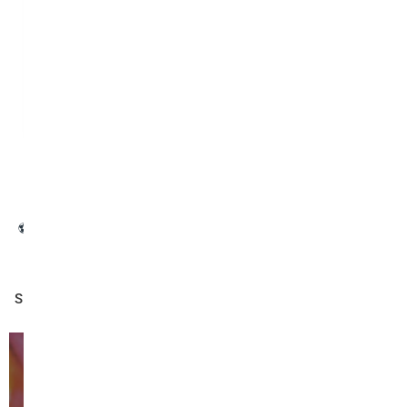
Ātri un stabili
Pasūtīt Tūlīt
Ierobežota laika piedāvājums!
Pasteidzies!
⚽ Mēs piedāvājam visas līgas spēles, ieskaitot 3:XNUMX, un
jebkuru sporta maču, kuru vēlaties.
SKATĪTIES MŪSU IEDZĪVOTĀKĀS FILMAS UN TV RAIDĪJUMUS
JEBKURA
PAR NEpārspējamu CENU