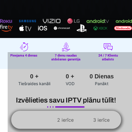
Pieejama 4 dienas
7 dienu naudas
24 / 7 Klientu
atdošanas garantija
atbalsts
0
+
0
+
0
Dienas
Tiešraides kanāli
VOD
Panākt
Izvēlieties savu IPTV plānu tūlīt!
1 ierīce
2 ierīce
3 ierīce