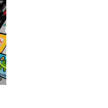
Iegūstiet
IEGŪT 24
bezmaksas
STUNDU
izmēģinājuma
IZMĒĢINĀJUMU!
versiju, lai
pats
pārbaudītu
kvalitāti.