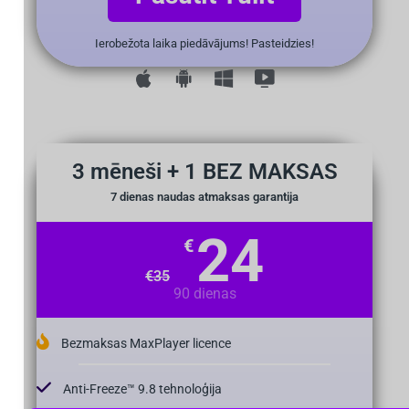
Ierobežota laika piedāvājums! Pasteidzies!
3 mēneši + 1 BEZ MAKSAS
7 dienas naudas atmaksas garantija
24
€
€
35
90 dienas
Bezmaksas MaxPlayer licence
Anti-Freeze™ 9.8 tehnoloģija