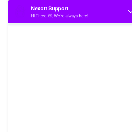
+150 XNUMX filmas un seriāli (VOD)
25,000 XNUMX+ Premium tiešraides kanālu
4K / HD / FHD / UHD kvalitāte
Savietojams ar VPN
PIEEJAMĀ EPG
7 dienu naudas atdošanas garantija
24/7 BEZMAKSAS ATBALSTS
Pieejama 4 dienu panākšana
Ātri un stabili