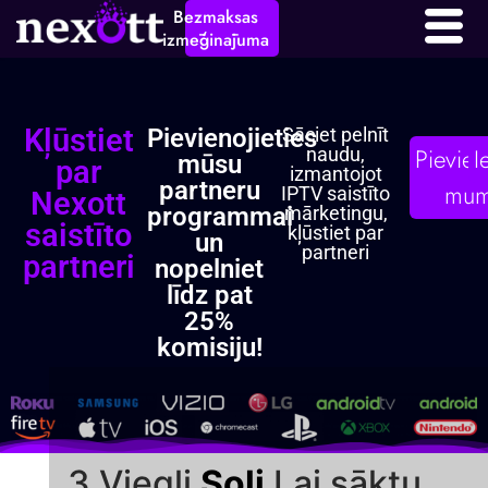
Filiāle
Bezmaksas
izmēģinājuma
Kļūstiet
Pievienojieties
Sāciet pelnīt
Pievien
I
naudu,
mūsu
par
izmantojot
partneru
mu
IPTV saistīto
Nexott
programmai
mārketingu,
saistīto
kļūstiet par
un
partneri
partneri
nopelniet
līdz pat
25%
komisiju!
3 Viegli
Soļi
Lai sāktu