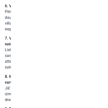
6. Vai varu reklamēt IPTV vairāk nekā vienā vietnē?
Pilnīgi noteikti! Varat reklamēt Nexott.net IPTV tik
daudzās vietnēs vai sociālo mediju platformās, cik
vēlaties. Jo vairāk saišu un satura jūs kopīgojat, jo vairāk
iespēju jums ir pārdošanu.
7. Vai mans emuārs vai vietne ir piemērota partneru
saistītajai programmai?
Lielākā daļa emuāru un vietņu var piedalīties mūsu
saistītajā programmā. Tomēr mēs paturam tiesības
atteikt vai atsaukt piekļuvi, ja jūsu vietnē ir nevēlams
saturs vai tiek pārkāpti mūsu programmas noteikumi.
8. Man nav emuāra vai tīmekļa vietnes. Vai es joprojām
varu piedalīties jūsu saistītajā programmā?
Jā! Ja jums nav vietnes, varat reklamēt savu saistīto saiti,
izmantojot sociālos medijus vai sniegt tiešus ieteikumus
draugiem un sekotājiem.