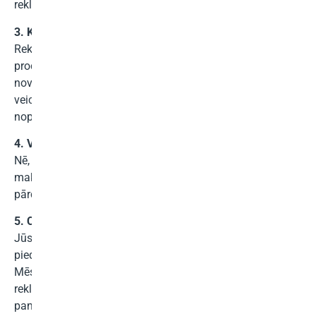
reklamēšanu.
3. Kā darbojas jūsu partnerprogramma?
Reklamējot Nexott.net, izmantojot saites, reklāmkarogus,
produktu pārskatus vai citu mūsu piedāvāto saturu, jūs
novirzāt klientus uz mūsu vietni. Katru reizi, kad klients
veic pirkumu, izmantojot jūsu novirzīšanas saiti, jūs
nopelnāt a
25% komisijas maksa
par pārdošanu.
4. Vai man kaut ko maksā, lai kļūtu par filiāli?
Nē, pievienoties mūsu partneru programmai ir pilnīgi bez
maksas. Nav pieteikšanās maksas un minimālās
pārdošanas prasības.
5. Cik daudz es varu cerēt nopelnīt?
Jūsu ieņēmumi ir pilnībā atkarīgi no jūsu veiktspējas. Mēs
piedāvājam a
25% komisijas maksa
katrā izpārdošanā.
Mēs piedāvājam arī reklāmas materiālus, piemēram,
reklāmkarogus, attēlus un ceļvežus, lai palīdzētu jums gūt
panākumus.