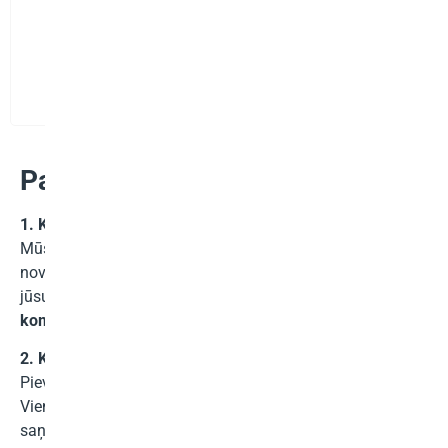
Izbaudiet ieņēmumu gūšanu un naudas
pelnīšanu, kamēr guļat kā Nexott saistītais
partneris
Partneru filiāles — FAQ
1. Kas ir jūsu saistīto programmu?
Mūsu saistītā programma jūs apbalvo par klientu
novirzīšanu uz vietni Nexott.net IPTV abonementiem. Kad
jūsu norādītais klients veic pirkumu, jūs nopelnāt a
25%
komisijas maksa
par pārdošanu.
2. Kā pievienoties jūsu saistītajai programmai?
Pievienoties mūsu partneru programmai ir vienkārši!
Vienkārši noklikšķiniet uz
Reģistrēties filiālei
saiti, un jūs
saņemsit savu unikālo filiāles saiti, lai sāktu