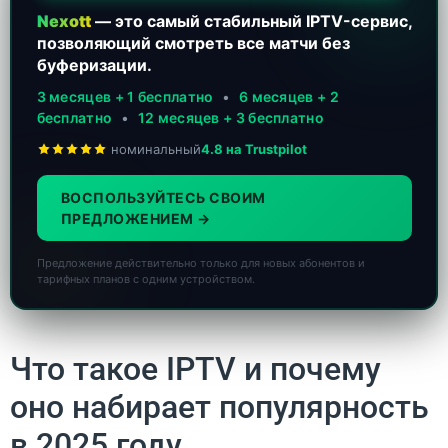
Nexott
— это самый стабильный IPTV-сервис,
позволяющий смотреть все матчи без
буферизации.
3 месяцев + 1 бесплатно
•
6 месяцев + 2
бесплатно
•
12 месяцев + 3 бесплатно
номинальный
4.8 на Trustpilot
ВОСПОЛЬЗУЙТЕСЬ СВОИМ
ПРЕДЛОЖЕНИЕМ
Предложение действительно только для новых абонентов и
тарифных планов с одним устройством.
Что такое IPTV и почему
оно набирает популярность
в 2025 году