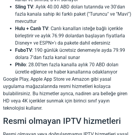
Sling TV
: Aylık 40.00 ABD doları tutarında ve 30'dan
fazla kanala sahip iki farklı paket ("Turuncu" ve "Mavi")
mevcuttur
Hulu + Canlı TV
: Canlı kanalları isteğe bağlı içerikle
birleştirir ve aylık 76.99 dolardan başlayan fiyatlarla
Disney+ ve ESPN+'ı da pakete dahil edersiniz
FuboTV
: 190 günlük ücretsiz denemeyle ayda 79.99
dolara 7'dan fazla kanal sunar
Philo
: 28.00'ten fazla kanalla aylık 70 ABD doları
ücretle eğlence ve haber kanallarına odaklanıyor
Google Play, Apple App Store ve Amazon gibi yasal
uygulama mağazalarında resmi hizmetleri kolayca
bulabilirsiniz. Bu hizmetler ayrıca, nadiren ara belleğe giren
HD veya 4K içerikler sunmak için birinci sınıf yayın
teknolojisi kullanır.
Resmi olmayan IPTV hizmetleri
Resmi olmayan veya doğrulanmamış IPTV hizmetleri yasal