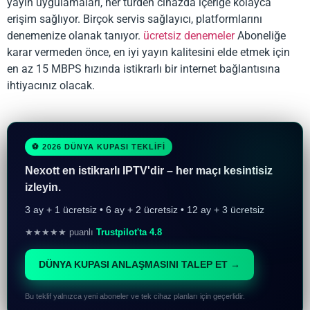
yayın uygulamaları, her türden cihazda içeriğe kolayca
erişim sağlıyor. Birçok servis sağlayıcı, platformlarını
denemenize olanak tanıyor.
ücretsiz denemeler
Aboneliğe
karar vermeden önce, en iyi yayın kalitesini elde etmek için
en az 15 MBPS hızında istikrarlı bir internet bağlantısına
ihtiyacınız olacak.
⚽ 2026 DÜNYA KUPASI TEKLİFİ
Nexott en istikrarlı IPTV'dir – her maçı kesintisiz
izleyin.
3 ay + 1 ücretsiz • 6 ay + 2 ücretsiz • 12 ay + 3 ücretsiz
★★★★★ puanlı
Trustpilot'ta 4.8
DÜNYA KUPASI ANLAŞMASINI TALEP ET →
Bu teklif yalnızca yeni aboneler ve tek cihaz planları için geçerlidir.