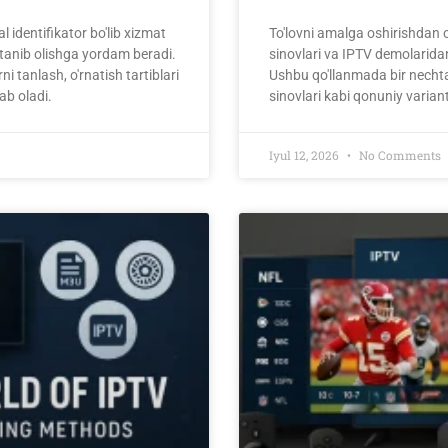
 identifikator bo'lib xizmat
To'lovni amalga oshirishdan o
tanib olishga yordam beradi.
sinovlari va IPTV demolaridan
ni tanlash, o'rnatish tartiblari
Ushbu qo'llanmada bir nech
ab oladi.
sinovlari kabi qonuniy variantl
Iyul 12, 2026
No Comments