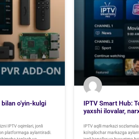
bilan o'yin-kulgi
IPTV Smart Hub: To'
yaxshi ilovalar, na
ni IPTV oqimlari, jonli
IPTV aqlli markazi sozlamala
zion platformaga aylantiradi.
ko'ngilochar markazga aylantir
'shimcha tanlash va
jonli kanallar va buyurtma bo