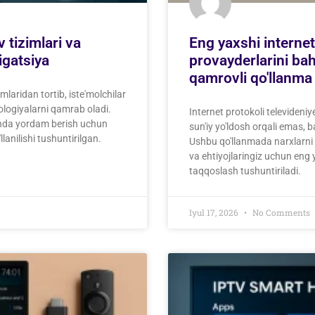
 tizimlari va
Eng yaxshi internet
igatsiya
provayderlarini ba
qamrovli qo'llanma
laridan tortib, iste'molchilar
ologiyalarni qamrab oladi.
Internet protokoli televideniy
ashda yordam berish uchun
sun'iy yo'ldosh orqali emas, b
lanilishi tushuntirilgan.
Ushbu qo'llanmada narxlarni 
va ehtiyojlaringiz uchun eng 
taqqoslash tushuntiriladi.
Iyul 17, 2026
No Comments