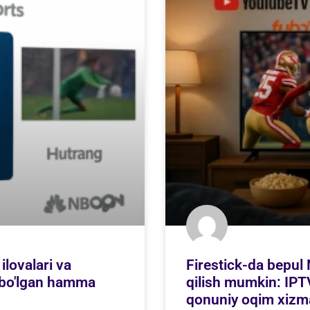
ilovalari va
Firestick-da bepul
k bo'lgan hamma
qilish mumkin: IPTV
qonuniy oqim xizmat