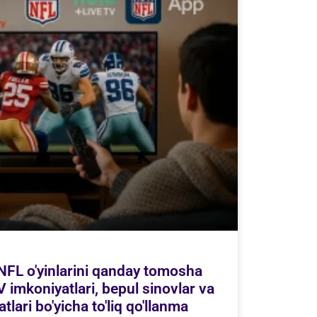
 NFL o'yinlarini qanday tomosha
 imkoniyatlari, bepul sinovlar va
lari bo'yicha to'liq qo'llanma