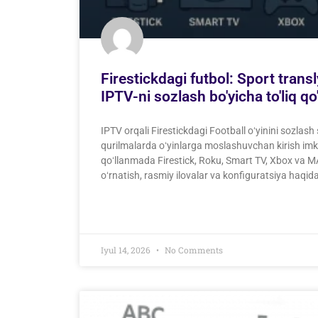
Firestickdagi futbol: Sport trans
IPTV-ni sozlash bo'yicha to'liq qo
IPTV orqali Firestickdagi Football oʻyinini sozlash
qurilmalarda oʻyinlarga moslashuvchan kirish imk
qoʻllanmada Firestick, Roku, Smart TV, Xbox va 
oʻrnatish, rasmiy ilovalar va konfiguratsiya haqida
Iyul 14, 2026
No Comments