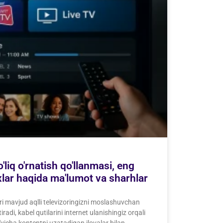
liq o'rnatish qo'llanmasi, eng
rxlar haqida ma'lumot va sharhlar
ri mavjud aqlli televizoringizni moslashuvchan
adi, kabel qutilarini internet ulanishingiz orqali
'yicha kontentni uzatadigan ilovalar bilan