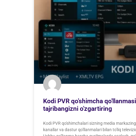
Kodi PVR qo'shimcha qo'llanmasi 
tajribangizni o'zgartiring
Kodi PVR qo'shimchalari sizning media markazingiz
kanallar va dastur qo'llanmalari bilan to'liq televi
Ushbu qo'llanma barcha qurilmalarda sozlash, qo