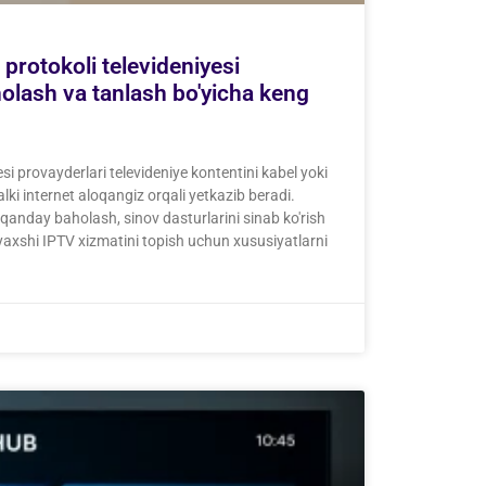
 protokoli televideniyesi
holash va tanlash bo'yicha keng
esi provayderlari televideniye kontentini kabel yoki
alki internet aloqangiz orqali yetkazib beradi.
qanday baholash, sinov dasturlarini sinab ko'rish
yaxshi IPTV xizmatini topish uchun xususiyatlarni