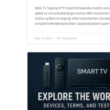
NBA TV logotipi IPTV platformalarida muhim vizual
qiladi va tomoshabinlarga rasmiy NBA kontentini 
Ushbu qo'llanma logotip sifati standartlari, ilovalar
va kabel televideniyesi bilan taqqoslashlarni qamr
Iyul 13, 2026
No Comments