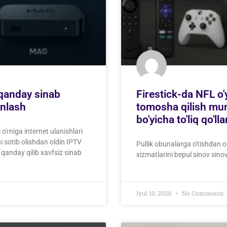
 qanday sinab
Firestick-da NFL o'
anlash
tomosha qilish mum
bo'yicha to'liq qo'l
o'rniga internet ulanishlari
 sotib olishdan oldin IPTV
Pullik obunalarga o'tishdan o
 qanday qilib xavfsiz sinab
xizmatlarini bepul sinov sinovl
Iyul 10, 2026
No Comments