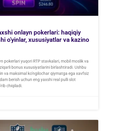
xshi onlayn pokerlari: haqiqiy
i o'yinlar, xususiyatlar va kazino
n pokerlari yuqori RTP stavkalari, mobil moslik va
ziqarli bonus xususiyatlarini birlashtiradi. Ushbu
'yin va maksimal ko'ngilochar qiymatga ega xavfsiz
am berish uchun eng yaxshi real pulli slot
'rib chiqiladi.