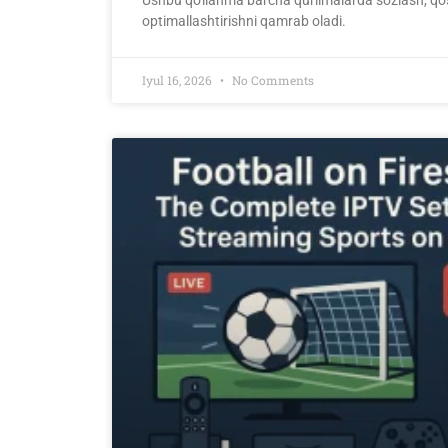
optimallashtirishni qamrab oladi.
Iyul 16, 2026
No Comments