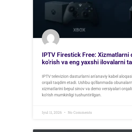
IPTV Firestick Free: Xizmatlarni
ko'rish va eng yaxshi ilovalarni t
IPTV televizion dasturlarni an'anaviy kabel aloqasi 
orqali taqdim etadi. Ushbu qo'llanmada obunalarni
xizmatlarini bepul sinov va demo versiyalari orqali
ko'rish mumkinligi tushuntirilgan.
Iyul 11, 2026
No Comments