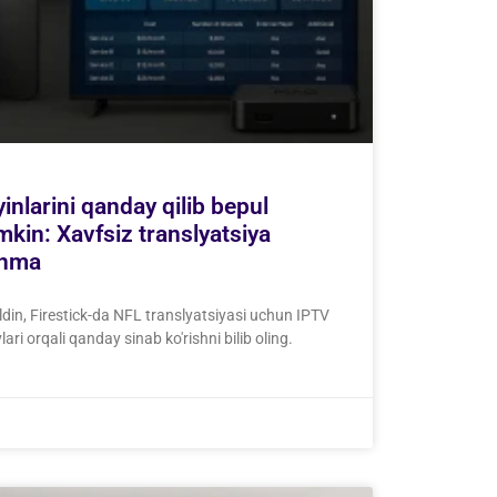
yinlarini qanday qilib bepul
kin: Xavfsiz translyatsiya
lanma
ldin, Firestick-da NFL translyatsiyasi uchun IPTV
ari orqali qanday sinab ko'rishni bilib oling.