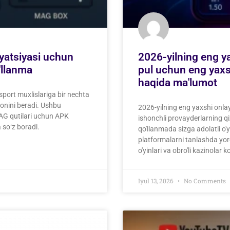
lyatsiyasi uchun
2026-yilning eng ya
'llanma
pul uchun eng yaxsh
haqida ma'lumot
 sport muxlislariga bir nechta
onini beradi. Ushbu
2026-yilning eng yaxshi onlay
MAG qutilari uchun APK
ishonchli provayderlarning qi
 soʻz boradi.
qo'llanmada sizga adolatli o
platformalarni tanlashda yord
o'yinlari va obro'li kazinolar ko
Iyul 13, 2026
No Comments