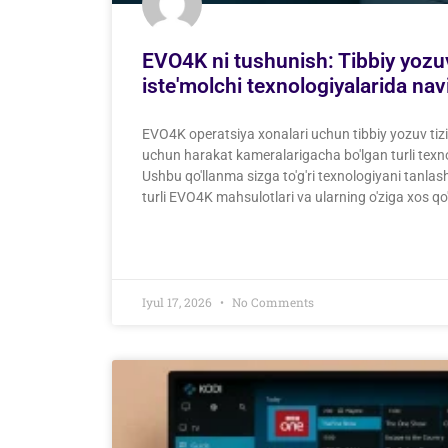
EVO4K ni tushunish: Tibbiy yozuv
iste'molchi texnologiyalarida nav
EVO4K operatsiya xonalari uchun tibbiy yozuv tizim
uchun harakat kameralarigacha bo'lgan turli texn
Ushbu qo'llanma sizga to'g'ri texnologiyani tanl
turli EVO4K mahsulotlari va ularning o'ziga xos qo'l
Iyul 17, 2026
No Comments