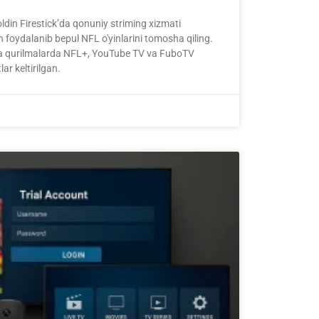
ldin Firestick’da qonuniy striming xizmati
 foydalanib bepul NFL o'yinlarini tomosha qiling.
ta qurilmalarda NFL+, YouTube TV va FuboTV
ar keltirilgan.