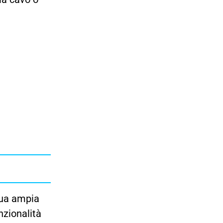
 sua ampia
nzionalità