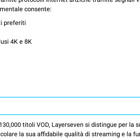
damentale consente:
 preferiti
lusi 4K e 8K
 130,000 titoli VOD, Layerseven si distingue per la
icolare la sua affidabile qualità di streaming e la fu