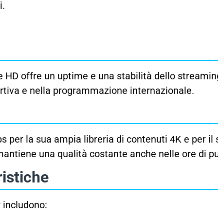
i.
me HD offre un uptime e una stabilità dello streamin
portiva e nella programmazione internazionale.
 per la sua ampia libreria di contenuti 4K e per il
 mantiene una qualità costante anche nelle ore di p
ristiche
r includono: