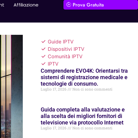
Prova Gratuita
nt
Affiliazione
Guide IPTV
Dispositivi IPTV
Comunità IPTV
IPTV
Comprendere EVO4K: Orientarsi tra
sistemi di registrazione medicale e
tecnologie di consumo.
Luglio 17, 2026
Non ci sono commenti
Guida completa alla valutazione e
alla scelta dei migliori fornitori di
televisione via protocollo Internet
Luglio 17, 2026
Non ci sono commenti