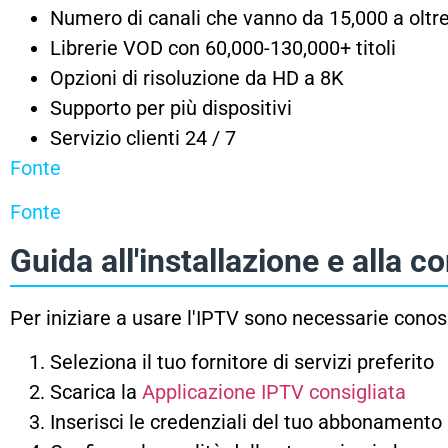
Numero di canali che vanno da 15,000 a oltr
Librerie VOD con 60,000-130,000+ titoli
Opzioni di risoluzione da HD a 8K
Supporto per più dispositivi
Servizio clienti 24 / 7
Fonte
Fonte
Guida all'installazione e alla c
Per iniziare a usare l'IPTV sono necessarie cono
Seleziona il tuo fornitore di servizi preferito
Scarica la
Applicazione IPTV consigliata
Inserisci le credenziali del tuo abbonamento