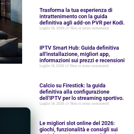
Trasforma la tua esperienza di
intrattenimento con la guida
definitiva agli add-on PVR per Kodi.
Luglio 16, 2026
Non ci sono commenti
IPTV Smart Hub: Guida definitiva
all'installazione, migliori app,
informazioni sui prezzi e recensioni
Luglio 15, 2026
Non ci sono commenti
Calcio su Firestick: la guida
definitiva alla configurazione
dell'IPTV per lo streaming sportivo.
Luglio 14, 2026
Non ci sono commenti
Le migliori slot online del 2026:
giochi, funzionalità e consigli sui