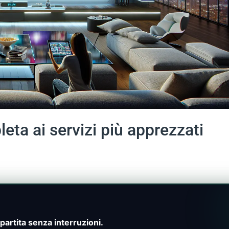
eta ai servizi più apprezzati
partita senza interruzioni.